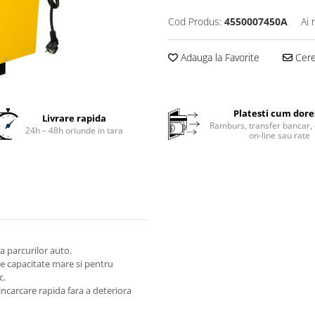
Cod Produs:
4550007450A
Ai 
Adauga la Favorite
Cere 
Platesti cum dore
Livrare rapida
Ramburs, transfer bancar, 
24h – 48h oriunde in tara
on-line sau rate
 parcurilor auto.
de capacitate mare si pentru
c.
ncarcare rapida fara a deteriora