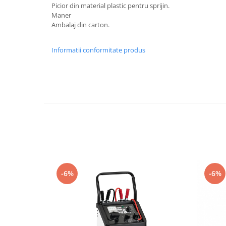
Utilaje agricole
Picior din material plastic pentru sprijin.
Motocultoare
Maner
Ambalaj din carton.
Motosape
Motocositoare
Informatii conformitate produs
Accesorii utilaje agricole
Pachete motocultoare
Minitractoare
Vehicule utilitare
Curte si gradina
Masini de tuns gazon
Aparate de spalat cu presiune
Foarfece gard viu
-6%
-6%
Freze de zapada
Despicatoare busteni
Ingrijire gazon