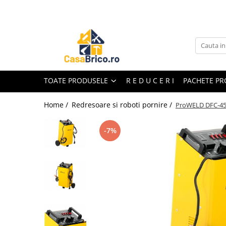
Toate Produsele
Aparate de sudura
Aparate de sudura MMA invertor
(cu electrod)
TOATE PRODUSELE
R E D U C E R I
PACHETE P
Aparate de sudura MMA
transformator (cu electrod)
Home /
Redresoare si roboti pornire /
ProWELD DFC-450
Aparate de sudura MIG-MAG (cu
sarma)
-7%
Aparate de sudura TIG/WIG (cu
bagheta si argon)
Aparate de sudura in Puncte
Aparate de taiere cu Plasma
Aparate de tras tabla-tinichigerie
auto