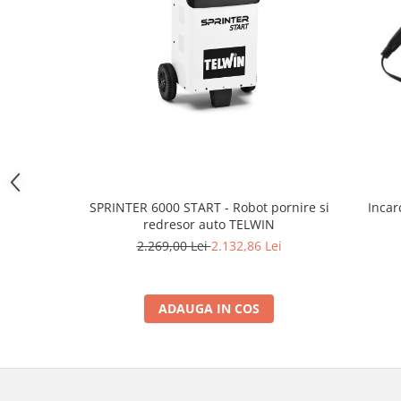
Motocoase
Motoferastraie
Suflante frunze
Atomizoare si pulverizatoare
Tocatoare resturi vegetale
Motoburghie
Maturi rotative
Solarii gradina
SPRINTER 6000 START - Robot pornire si
Incarcato
redresor auto TELWIN
Solutii depozitare
2.269,00 Lei
2.132,86 Lei
Casute gradina
Cutii depozitare
Mobilier gradina
ADAUGA IN COS
Set mobilier gradina
Canapele de gradina
Scaune gradina