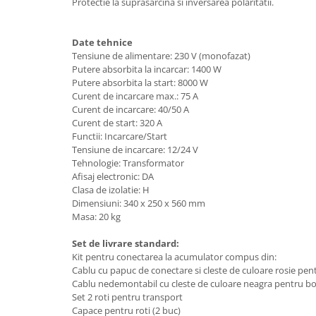
Accesorii tras tabla-tinichigerie
Protectie la suprasarcina si inversarea polaritatii.
auto
Butelii gaz
Date tehnice
Tensiune de alimentare: 230 V (monofazat)
Reductoare presiune gaz
Putere absorbita la incarcar: 1400 W
Grupuri de racire cu lichid
Putere absorbita la start: 8000 W
Curent de incarcare max.: 75 A
Generatoare electrice
Curent de incarcare: 40/50 A
Generatoare Insonorizate
Curent de start: 320 A
Functii: Incarcare/Start
Generatoare Uz general
Tensiune de incarcare: 12/24 V
Tehnologie: Transformator
Generatoare Industriale
Afisaj electronic: DA
Generatoare Digitale
Clasa de izolatie: H
Dimensiuni: 340 x 250 x 560 mm
Generatoare pentru sudare
Masa: 20 kg
Automatizari generatoare
Set de livrare standard:
Accesorii generatoare
Kit pentru conectarea la acumulator compus din:
Cablu cu papuc de conectare si cleste de culoare rosie pen
Generatoare de curent continuu
Cablu nedemontabil cu cleste de culoare neagra pentru bor
Statii de alimentare portabile
Set 2 roti pentru transport
Capace pentru roti (2 buc)