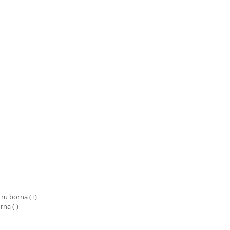
tru borna (+)
na (-)