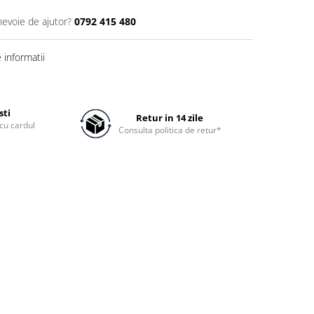
nevoie de ajutor?
0792 415 480
informatii
sti
Retur in 14 zile
cu cardul
Consulta politica de retur*