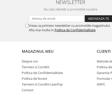
NEWSLETTER
Mese gradina
Mobilier
Nu rata ofertele si promotiile noastre
Sezlonguri
Scule electrice
Vreau sa primesc newsletter cu promotiile magazinului.
Ciocane rotopercutoare
Afla mai multe in
Politica de Confidentialitate
Ciocane demolatoare
Masini de gaurit
Masini de gaurit cu percutie
MAGAZINUL MEU
CLIENTI
Masini de insurubat
Despre noi
Metode de
Masini de insurubat cu impact
Termeni si Conditii
Politica d
Politica de Confidentialitate
Garantia 
Polizoare
Politica de livrare
Formular 
Ferastraie electrice
Termeni si Conditii LeanPay
ANPC
Aspiratoare
Contact
Masini de taiat si stantat
Multi-cuter