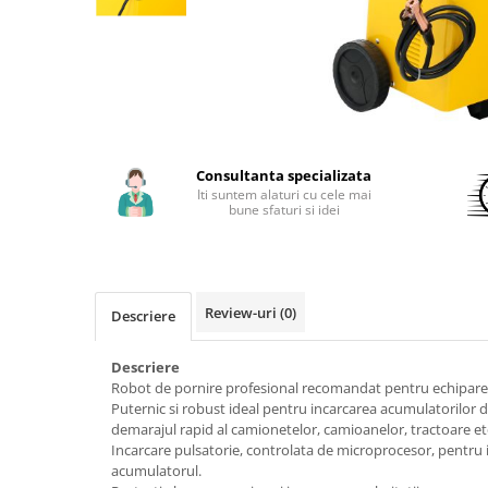
Aparate de sudura cu laser
Accesorii sudura
Masti sudura
Sarma sudura MIG/MAG
Electrozi sudura MMA
Baghete si Electrozi sudura
Consultanta specializata
TIG/WIG
Iti suntem alaturi cu cele mai
bune sfaturi si idei
Pistolete sudura MIG/MAG
Pistolete sudura TIG/WIG
Pistolete taiere cu plasma
Review-uri
(0)
Descriere
Accesorii MMA
Accesorii MIG/MAG
Descriere
Robot de pornire profesional recomandat pentru echiparea
Accesorii TIG/WIG
Puternic si robust ideal pentru incarcarea acumulatorilor 
Accesorii sudura in puncte
demarajul rapid al camionetelor, camioanelor, tractoare et
Incarcare pulsatorie, controlata de microprocesor, pentru i
Accesorii taiere cu plasma
acumulatorul.