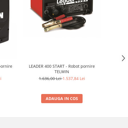
-6%
ornire
LEADER 400 START - Robot pornire
DYNAMIC 
TELWIN
i
1.636,00 Lei
1.537,84 Lei
3.
ADAUGA IN COS