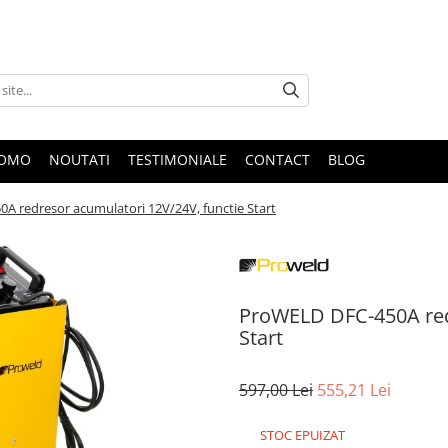
ROMO
NOUTATI
TESTIMONIALE
CONTACT
BLOG
A redresor acumulatori 12V/24V, functie Start
ProWELD DFC-450A redr
Start
597,00 Lei
555,21 Lei
STOC EPUIZAT