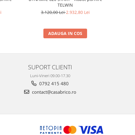
TELWIN
i
3.120,00 Lei
2.932,80 Lei
2.
ADAUGA IN COS
SUPORT CLIENTI
Luni-Vineri 09.00-17.30
0792 415 480
contact@casabrico.ro