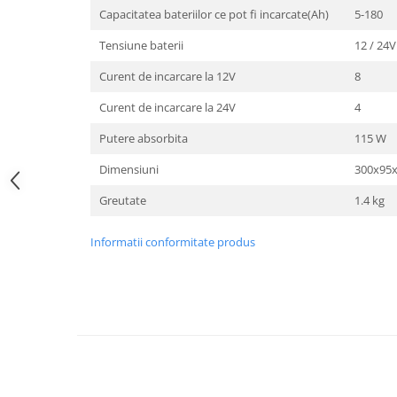
Motocoase
Capacitatea bateriilor ce pot fi incarcate(Ah)
5-180
Motoferastraie
Tensiune baterii
12 / 24V
Suflante frunze
Curent de incarcare la 12V
8
Atomizoare si pulverizatoare
Curent de incarcare la 24V
4
Tocatoare resturi vegetale
Putere absorbita
115 W
Motoburghie
Dimensiuni
300x95
Maturi rotative
Greutate
1.4 kg
Solarii gradina
Solutii depozitare
Informatii conformitate produs
Casute gradina
Cutii depozitare
Mobilier gradina
Set mobilier gradina
Canapele de gradina
Scaune gradina