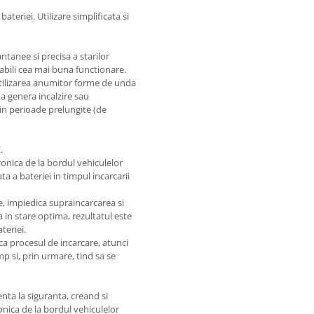
ateriei. Utilizare simplificata si
tanee si precisa a starilor
tabili cea mai buna functionare.
utilizarea anumitor forme de unda
 a genera incalzire sau
i in perioade prelungite (de
.
onica de la bordul vehiculelor
ta a bateriei in timpul incarcarii
e, impiedica supraincarcarea si
a in stare optima, rezultatul este
teriei.
 ca procesul de incarcare, atunci
mp si, prin urmare, tind sa se
ta la siguranta, creand si
onica de la bordul vehiculelor