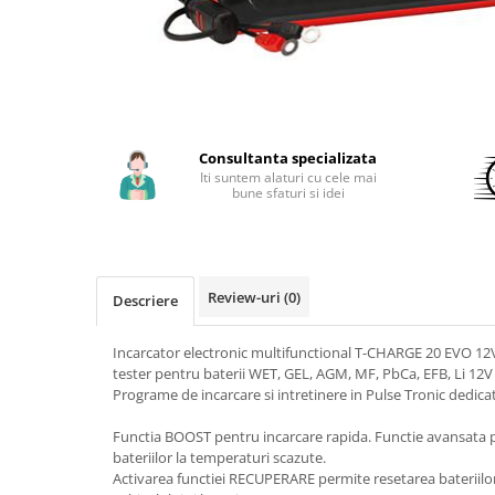
Aparate de sudura cu laser
Accesorii sudura
Masti sudura
Sarma sudura MIG/MAG
Electrozi sudura MMA
Consultanta specializata
Baghete si Electrozi sudura
Iti suntem alaturi cu cele mai
TIG/WIG
bune sfaturi si idei
Pistolete sudura MIG/MAG
Pistolete sudura TIG/WIG
Pistolete taiere cu plasma
Review-uri
(0)
Descriere
Accesorii MMA
Incarcator electronic multifunctional T-CHARGE 20 EVO 12
Accesorii MIG/MAG
tester pentru baterii WET, GEL, AGM, MF, PbCa, EFB, Li 12V 
Programe de incarcare si intretinere in Pulse Tronic dedicat
Accesorii TIG/WIG
Accesorii sudura in puncte
Functia BOOST pentru incarcare rapida. Functie avansata p
bateriilor la temperaturi scazute.
Accesorii taiere cu plasma
Activarea functiei RECUPERARE permite resetarea bateriilor