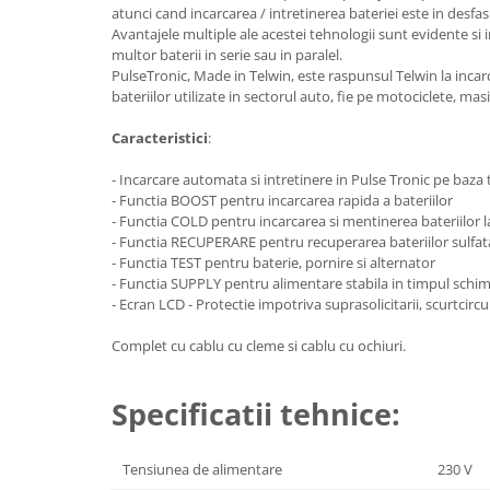
Utilaje agricole
atunci cand incarcarea / intretinerea bateriei este in desfa
Motocultoare
Avantajele multiple ale acestei tehnologii sunt evidente si 
multor baterii in serie sau in paralel.
Motosape
PulseTronic, Made in Telwin, este raspunsul Telwin la incarc
bateriilor utilizate in sectorul auto, fie pe motociclete, ma
Motocositoare
Accesorii utilaje agricole
Caracteristici
:
Pachete motocultoare
- Incarcare automata si intretinere in Pulse Tronic pe baza 
- Functia BOOST pentru incarcarea rapida a bateriilor
Minitractoare
- Functia COLD pentru incarcarea si mentinerea bateriilor 
Vehicule utilitare
- Functia RECUPERARE pentru recuperarea bateriilor sulfat
- Functia TEST pentru baterie, pornire si alternator
Curte si gradina
- Functia SUPPLY pentru alimentare stabila in timpul schimb
Masini de tuns gazon
- Ecran LCD - Protectie impotriva suprasolicitarii, scurtcircuit
Aparate de spalat cu presiune
Complet cu cablu cu cleme si cablu cu ochiuri.
Foarfece gard viu
Freze de zapada
Specificatii tehnice:
Despicatoare busteni
Ingrijire gazon
Tensiunea de alimentare
230 V