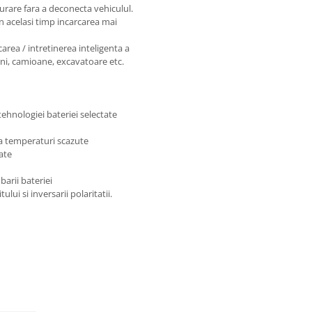
surare fara a deconecta vehiculul.
in acelasi timp incarcarea mai
area / intretinerea inteligenta a
sini, camioane, excavatoare etc.
tehnologiei bateriei selectate
la temperaturi scazute
ate
arii bateriei
ului si inversarii polaritatii.