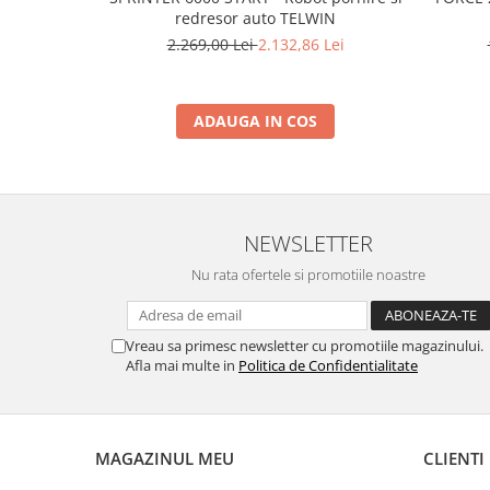
Rindele electrice
redresor auto TELWIN
Masini de slefuit
2.269,00 Lei
2.132,86 Lei
Suflante cu aer cald
Masini de frezat
ADAUGA IN COS
Masini de amestecat
Modelare si bricolaj
Pistoale de vopsit
Capsatoare electrice
NEWSLETTER
Lanterne acumulator
Nu rata ofertele si promotiile noastre
Utilaje pentru constructii
Placi compactoare
Vreau sa primesc newsletter cu promotiile magazinului.
Afla mai multe in
Politica de Confidentialitate
Maiuri compactoare
Cilindri vibrocompactori
Finisoare beton
MAGAZINUL MEU
CLIENTI
Vibratoare beton