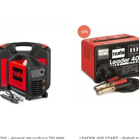
-6%
205 - Aparat de sudura TELWIN
LEADER 400 START - Robot p