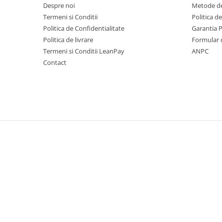
Despre noi
Metode de
Scarificatoare
Termeni si Conditii
Politica d
Taietoare beton si asfalt
Politica de Confidentialitate
Garantia 
Taietoare materiale
Politica de livrare
Formular 
Termeni si Conditii LeanPay
ANPC
Turnuri de lumina
Contact
Betoniere
Roabe motorizate
Ventilatoare industriale
Palane si vinciuri
Transpaleti hidraulici
Tehnica diamantata
Masini de carotat
Carote diamantate
Masini de canelat
Discuri diamantate
Echipamente pentru taiere