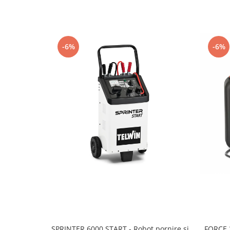
Mese gradina
Mobilier
Sezlonguri
Scule electrice
-6%
-6%
Ciocane rotopercutoare
Ciocane demolatoare
Masini de gaurit
Masini de gaurit cu percutie
Masini de insurubat
Masini de insurubat cu impact
Polizoare
Ferastraie electrice
Aspiratoare
Masini de taiat si stantat
Multi-cuter
SPRINTER 6000 START - Robot pornire si
FORCE 