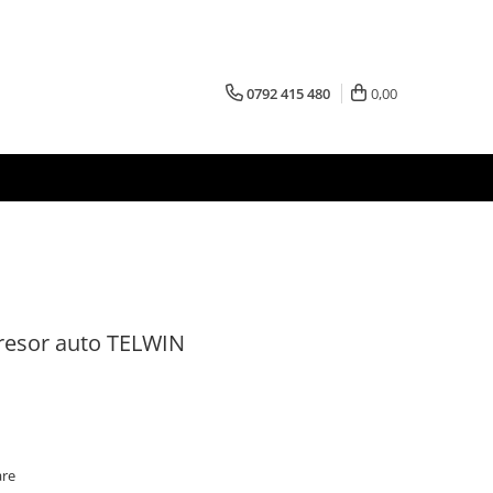
0792 415 480
0,00
resor auto TELWIN
are