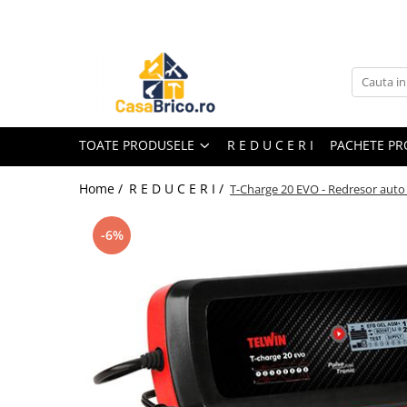
Toate Produsele
Aparate de sudura
Aparate de sudura MMA invertor
(cu electrod)
TOATE PRODUSELE
R E D U C E R I
PACHETE P
Aparate de sudura MMA
transformator (cu electrod)
Home /
R E D U C E R I /
T-Charge 20 EVO - Redresor aut
Aparate de sudura MIG-MAG (cu
sarma)
-6%
Aparate de sudura TIG/WIG (cu
bagheta si argon)
Aparate de sudura in Puncte
Aparate de taiere cu Plasma
Aparate de tras tabla-tinichigerie
auto