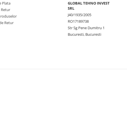
 Plata
GLOBAL TEHNO INVEST
SRL
e Retur
J40/1935/2005
Produselor
RO17189738
de Retur
Str Sg Pene Dumitru 1
Bucuresti, Bucuresti