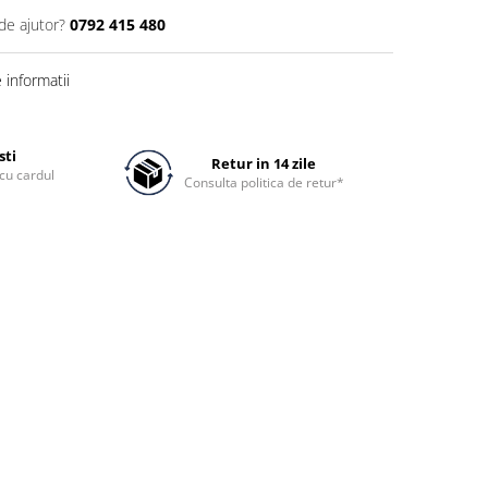
de ajutor?
0792 415 480
informatii
sti
Retur in 14 zile
cu cardul
Consulta politica de retur*