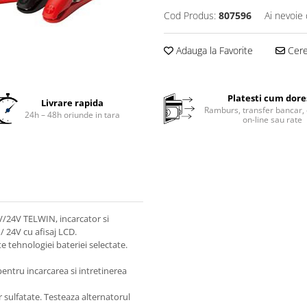
Cod Produs:
807596
Ai nevoie 
Adauga la Favorite
Cere 
Platesti cum dore
Livrare rapida
Ramburs, transfer bancar, 
24h – 48h oriunde in tara
on-line sau rate
V/24V TELWIN, incarcator si
/ 24V cu afisaj LCD.
e tehnologiei bateriei selectate.
entru incarcarea si intretinerea
 sulfatate. Testeaza alternatorul