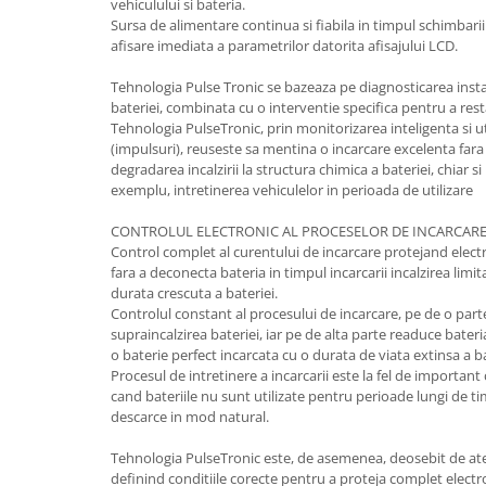
Accesorii tras tabla-tinichigerie
vehiculului si bateria.
auto
Sursa de alimentare continua si fiabila in timpul schimbarii b
afisare imediata a parametrilor datorita afisajului LCD.
Butelii gaz
Tehnologia Pulse Tronic se bazeaza pe diagnosticarea instan
Reductoare presiune gaz
bateriei, combinata cu o interventie specifica pentru a res
Grupuri de racire cu lichid
Tehnologia PulseTronic, prin monitorizarea inteligenta si 
(impulsuri), reuseste sa mentina o incarcare excelenta fara
Generatoare electrice
degradarea incalzirii la structura chimica a bateriei, chiar s
Generatoare Insonorizate
exemplu, intretinerea vehiculelor in perioada de utilizare
Generatoare Uz general
CONTROLUL ELECTRONIC AL PROCESELOR DE INCARCARE
Control complet al curentului de incarcare protejand electr
Generatoare Industriale
fara a deconecta bateria in timpul incarcarii incalzirea limita
Generatoare Digitale
durata crescuta a bateriei.
Controlul constant al procesului de incarcare, pe de o part
Generatoare pentru sudare
supraincalzirea bateriei, iar pe de alta parte readuce bateri
o baterie perfect incarcata cu o durata de viata extinsa a ba
Automatizari generatoare
Procesul de intretinere a incarcarii este la fel de important
Accesorii generatoare
cand bateriile nu sunt utilizate pentru perioade lungi de ti
descarce in mod natural.
Generatoare de curent continuu
Statii de alimentare portabile
Tehnologia PulseTronic este, de asemenea, deosebit de aten
definind conditiile corecte pentru a proteja complet electr