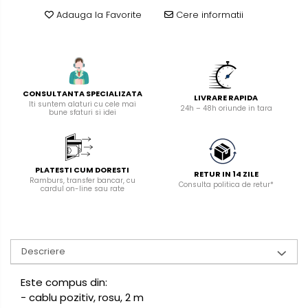
manuale
Adauga la Favorite
Cere informatii
Masini de tencuit, gletuit,
zugravit
Masini de tencuit si gletuit
Pompe de zugravit, gletuit, vopsit
CONSULTANTA SPECIALIZATA
LIVRARE RAPIDA
Accesorii utilaje constructii
Iti suntem alaturi cu cele mai
24h – 48h oriunde in tara
bune sfaturi si idei
Pompe de beton
PLATESTI CUM DORESTI
RETUR IN 14 ZILE
Ramburs, transfer bancar, cu
Consulta politica de retur*
cardul on-line sau rate
Descriere
Este compus din:
- cablu pozitiv, rosu, 2 m