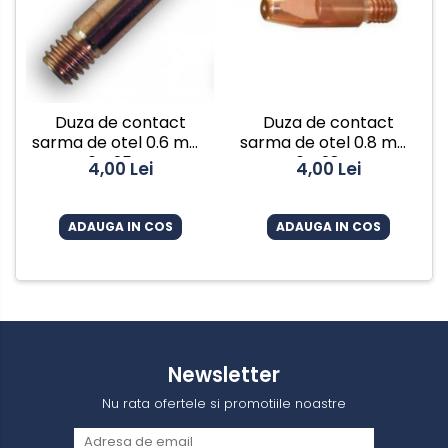
Duza de contact
Duza de contact
sarma de otel 0.6 mm,
sarma de otel 0.8 mm,
M6 x 25 mm
M6 x 28 mm
4,00 Lei
4,00 Lei
ADAUGA IN COS
ADAUGA IN COS
Newsletter
Nu rata ofertele si promotiile noastre