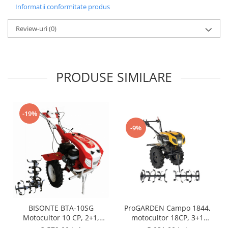
Informatii conformitate produs
Review-uri
(0)
PRODUSE SIMILARE
-19%
-9%
ProGARDEN Campo 1844,
BISONTE BTA-10SG
motocultor 18CP, 3+1
Motocultor 10 CP, 2+1,
trepte, 2+2+1 freze,
benzina