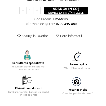
Accesorii utilaje constructii
ADAUGĂ ÎN COȘ
Pompe de beton
AJUNGE LA TINE ÎN 1–2 ZILE!
Cod Produs:
HY-MC85
Ai nevoie de ajutor?
0792 415 480
Adauga la Favorite
Cere informatii
Consultanta specializata
Livrare rapida
Iti suntem alaturi cu cele mai
24h – 48h oriunde in tara
bune sfaturi si idei
Platesti cum doresti
Retur in 14 zile
Ramburs, transfer bancar, cu cardul
Consulta politica de retur*
on-line sau rate