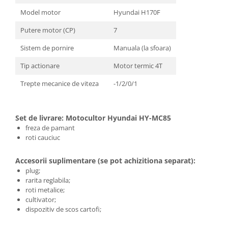
Model motor
Hyundai H170F
Putere motor (CP)
7
Sistem de pornire
Manuala (la sfoara)
Tip actionare
Motor termic 4T
Trepte mecanice de viteza
-1/2/0/1
Set de livrare: Motocultor Hyundai HY-MC85
freza de pamant
roti cauciuc
Accesorii suplimentare (se pot achizitiona separat):
plug;
rarita reglabila;
roti metalice;
cultivator;
dispozitiv de scos cartofi;