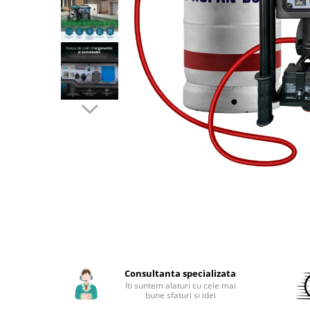
Aparate de sudura cu laser
Accesorii sudura
Masti sudura
Sarma sudura MIG/MAG
Electrozi sudura MMA
Baghete si Electrozi sudura
TIG/WIG
Pistolete sudura MIG/MAG
Pistolete sudura TIG/WIG
Pistolete taiere cu plasma
Accesorii MMA
Accesorii MIG/MAG
Accesorii TIG/WIG
Accesorii sudura in puncte
Consultanta specializata
Iti suntem alaturi cu cele mai
Accesorii taiere cu plasma
bune sfaturi si idei