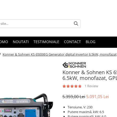
ROMO
NOUTATI
TESTIMONIALE
CONTACT
BLOG
 /
Konner & Sohnen KS 6500iEG Generator digital invertor 6.5kW, monofazat
Konner & Sohnen KS 65
6.5kW, monofazat, GP
1 Review
5.359,00 Lei
5.091,05 Lei
Tensiune, V: 230
Putere maximă, kW: 6.5
Putere nominală, kW: 6.0