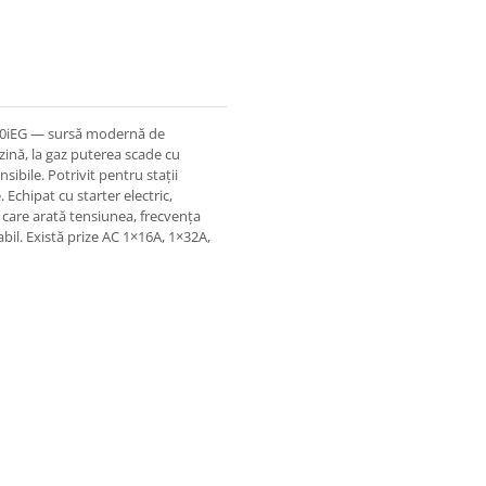
00iEG — sursă modernă de
ină, la gaz puterea scade cu
ibile. Potrivit pentru stații
 Echipat cu starter electric,
re arată tensiunea, frecvența
bil. Există prize AC 1×16A, 1×32A,