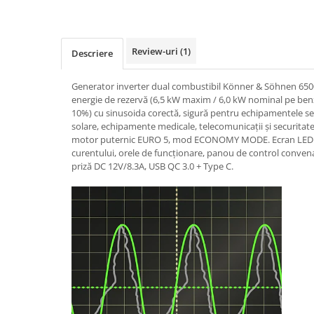
Accesorii tras tabla-tinichigerie
auto
Butelii gaz
Review-uri
(1)
Descriere
Reductoare presiune gaz
Grupuri de racire cu lichid
Generator inverter dual combustibil Könner & Söhnen 65
energie de rezervă (6,5 kW maxim / 6,0 kW nominal pe benz
Generatoare electrice
10%) cu sinusoida corectă, sigură pentru echipamentele sens
Generatoare Insonorizate
solare, echipamente medicale, telecomunicații și securitate.
motor puternic EURO 5, mod ECONOMY MODE. Ecran LED ca
Generatoare Uz general
curentului, orele de funcționare, panou de control convena
Generatoare Industriale
priză DC 12V/8.3A, USB QC 3.0 + Type C.
Generatoare Digitale
Generatoare pentru sudare
Automatizari generatoare
Accesorii generatoare
Generatoare de curent continuu
Statii de alimentare portabile