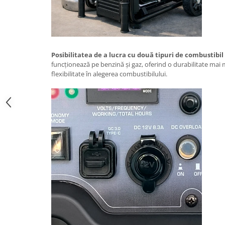
Motocoase
Motoferastraie
Suflante frunze
Atomizoare si pulverizatoare
Posibilitatea de a lucra cu două tipuri de combustibil
funcționează pe benzină și gaz, oferind o durabilitate mai 
Tocatoare resturi vegetale
flexibilitate în alegerea combustibilului.
Motoburghie
Maturi rotative
Solarii gradina
Solutii depozitare
Casute gradina
Cutii depozitare
Mobilier gradina
Set mobilier gradina
Canapele de gradina
Scaune gradina