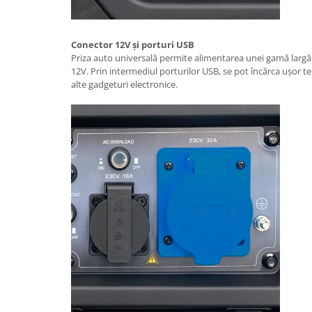
Mese gradina
Mobilier
Sezlonguri
Conector 12V și porturi USB
Scule electrice
Priza auto universală permite alimentarea unei gamă largă
12V. Prin intermediul porturilor USB, se pot încărca ușor tel
Ciocane rotopercutoare
alte gadgeturi electronice.
Ciocane demolatoare
Masini de gaurit
Masini de gaurit cu percutie
Masini de insurubat
Masini de insurubat cu impact
Polizoare
Ferastraie electrice
Aspiratoare
Masini de taiat si stantat
Multi-cuter