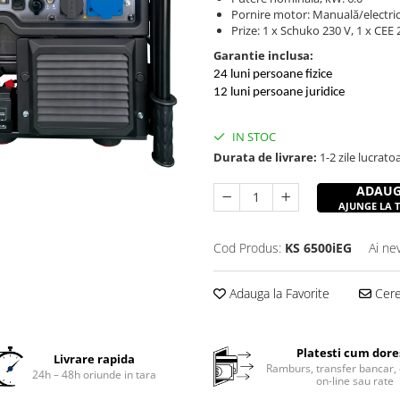
Pornire motor: Manuală/electri
Prize: 1 x Schuko 230 V, 1 x CEE 
Garantie inclusa:
24 luni persoane fizice
12 luni persoane juridice
IN STOC
Durata de livrare:
1-2 zile lucrato
ADAUG
AJUNGE LA TI
Cod Produs:
KS 6500iEG
Ai ne
Adauga la Favorite
Cere 
Platesti cum dore
Livrare rapida
Ramburs, transfer bancar, 
24h – 48h oriunde in tara
on-line sau rate