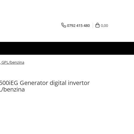
0792 415 480
0,00
, GPL/benzina
00iEG Generator digital invertor
L/benzina