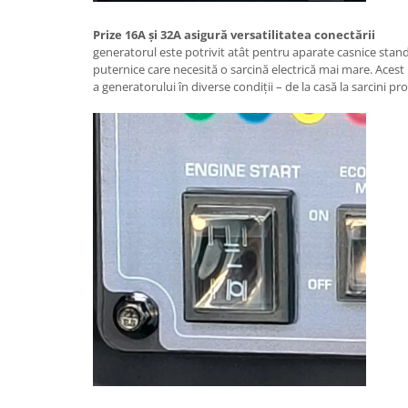
Rindele electrice
Masini de slefuit
Prize 16A și 32A asigură versatilitatea conectării
generatorul este potrivit atât pentru aparate casnice stan
Suflante cu aer cald
puternice care necesită o sarcină electrică mai mare. Acest l
Masini de frezat
a generatorului în diverse condiții – de la casă la sarcini pr
Masini de amestecat
Modelare si bricolaj
Pistoale de vopsit
Capsatoare electrice
Lanterne acumulator
Utilaje pentru constructii
Placi compactoare
Maiuri compactoare
Cilindri vibrocompactori
Finisoare beton
Vibratoare beton