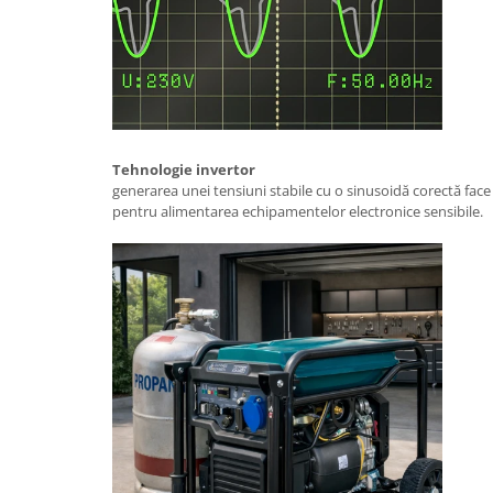
Utilaje agricole
Motocultoare
Motosape
Motocositoare
Accesorii utilaje agricole
Pachete motocultoare
Tehnologie invertor
generarea unei tensiuni stabile cu o sinusoidă corectă face 
Minitractoare
pentru alimentarea echipamentelor electronice sensibile.
Vehicule utilitare
Curte si gradina
Masini de tuns gazon
Aparate de spalat cu presiune
Foarfece gard viu
Freze de zapada
Despicatoare busteni
Ingrijire gazon