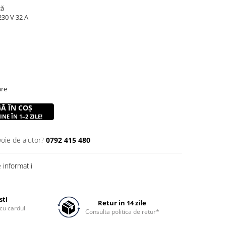
că
230 V 32 A
are
Ă ÎN COȘ
NE ÎN 1–2 ZILE!
voie de ajutor?
0792 415 480
informatii
sti
Retur in 14 zile
cu cardul
Consulta politica de retur*