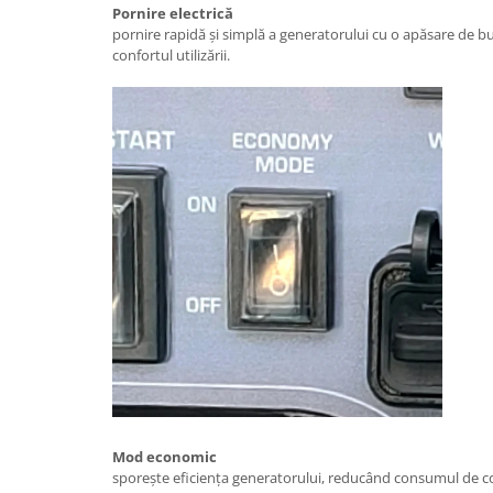
Scarificatoare
Pornire electrică
pornire rapidă și simplă a generatorului cu o apăsare de but
Taietoare beton si asfalt
confortul utilizării.
Taietoare materiale
Turnuri de lumina
Betoniere
Roabe motorizate
Ventilatoare industriale
Palane si vinciuri
Transpaleti hidraulici
Tehnica diamantata
Masini de carotat
Carote diamantate
Masini de canelat
Discuri diamantate
Mod economic
Echipamente pentru taiere
sporește eficiența generatorului, reducând consumul de com