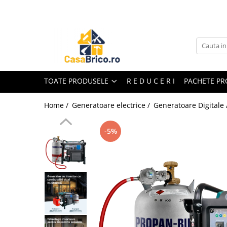
Toate Produsele
Aparate de sudura
Aparate de sudura MMA invertor
(cu electrod)
TOATE PRODUSELE
R E D U C E R I
PACHETE P
Aparate de sudura MMA
transformator (cu electrod)
Home /
Generatoare electrice /
Generatoare Digitale
Aparate de sudura MIG-MAG (cu
sarma)
-5%
Aparate de sudura TIG/WIG (cu
bagheta si argon)
Aparate de sudura in Puncte
Aparate de taiere cu Plasma
Aparate de tras tabla-tinichigerie
auto