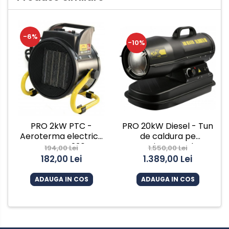
-6%
-10%
PRO 2kW PTC -
PRO 20kW Diesel - Tun
Aeroterma electrica
de caldura pe
INTENSIV, 230V
motorina cu ardere
194,00 Lei
1.550,00 Lei
directa INTENSIV
182,00 Lei
1.389,00 Lei
ADAUGA IN COS
ADAUGA IN COS