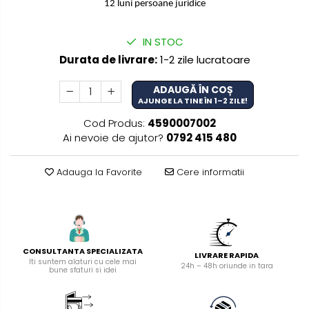
manuale
12 luni persoane juridice
Masini de tencuit, gletuit,
zugravit
IN STOC
Durata de livrare:
1-2 zile lucratoare
Masini de tencuit si gletuit
Pompe de zugravit, gletuit, vopsit
ADAUGĂ ÎN COȘ
Accesorii utilaje constructii
AJUNGE LA TINE ÎN 1–2 ZILE!
Cod Produs:
4590007002
Pompe de beton
Ai nevoie de ajutor?
0792 415 480
Adauga la Favorite
Cere informatii
CONSULTANTA SPECIALIZATA
LIVRARE RAPIDA
Iti suntem alaturi cu cele mai
24h – 48h oriunde in tara
bune sfaturi si idei