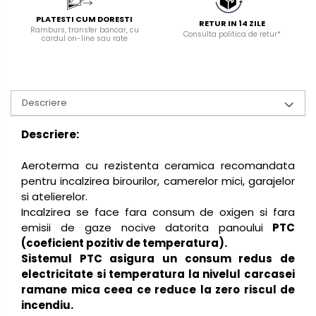
PLATESTI CUM DORESTI
RETUR IN 14 ZILE
Ramburs, transfer bancar, cu
Consulta politica de retur*
cardul on-line sau rate
Descriere
Descriere:
Aeroterma cu rezistenta ceramica recomandata
pentru incalzirea birourilor, camerelor mici, garajelor
si atelierelor.
Incalzirea se face fara consum de oxigen si fara
emisii de gaze nocive datorita panoului
PTC
(coeficient pozitiv de temperatura).
Sistemul PTC asigura un consum redus de
electricitate si temperatura la nivelul carcasei
ramane mica ceea ce reduce la zero riscul de
incendiu.