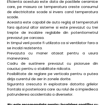
Eficienta acestuia este data de pastilele ceramice
care, pe masura ce temperatura creste consumul
de electricitate scade si invers cand temperatura
scade.
Aceasta este capabil de auto reglaj al temperaturii
fara ajutorul altor sisteme si este prevazut cu trei
trepte de incalzire reglabile din potentiometrul
prevazut pe carcasa.
In timpul verii poate fi utilizata ca si ventilator fara a
se incalzi rezistenta.
Prevazuta cu maner atasat pentru a usura
manevrarea.
Cadru de sustinere prevazut cu picioruse din
cauciuc pentru o stabilitate ridicata.
Posibilitate de reglare pe verticala pentru a putea
dirija curentul de aer in zonele dorite.
Siguranta crescuta in exploatare datorita grilelor
frontala si posterioara care au rolul de a impiedieca
patrunderea accidentala a diverselor.
Nu este recomandata pentru incalzirea spatiilor cu