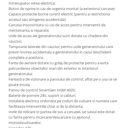
Utilaje agricole
Intrerupator retea electrica;
Motocultoare
Buton de oprire in caz de urgenta montat la exteriorul carcasei;
Capace protectie borne curent electric (pentru a restrictiona
Motosape
accesul sau atingerea accidentala)
Carcasa insonorizata cu usi de acces pentru interventii de
Motocositoare
mentenanta si reparatii;
Accesorii utilaje agricole
Usile de acces ale generatorului sunt dotate cu chedere din
cauciuc;
Pachete motocultoare
Tampoane laterale din cauciuc pentru usile generatorului care
previn lovirea accidentala a generatorului in cazul deschiderii
Minitractoare
complete a acestora;
Vehicule utilitare
Fante de aerisire dotate cu grilaj de protectie pentru a evita
patrunderea obiectelor mari din exterior in interiorul
Curte si gradina
generatorului;
Masini de tuns gazon
Fereastra de vizionare a panoului de control, aflat pe o usa ce se
poate incuia;
Aparate de spalat cu presiune
Panou de control SmartGen HGM 4020;
Baterie de pornire 24V, suport si cabluri;
Foarfece gard viu
Instalatie electrica ordonata pe coduri de culoare si numere care
Freze de zapada
faciliteaza interventiile chiar si de la distanta;
Inele de ridicare in partea de sus a carcasei, iar sasiul este dotat
Despicatoare busteni
cu fante pentru incarcare/descarcare cu ajutorul
Ingrijire gazon
motostivuitoarelor.