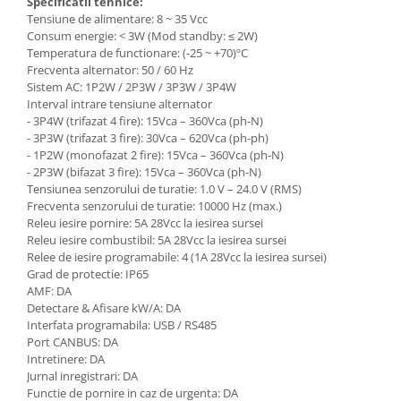
Specificatii tehnice:
Aeroterme electrice
Tensiune de alimentare: 8 ~ 35 Vcc
Tunuri de aer cald cu ardere
Consum energie: < 3W (Mod standby: ≤ 2W)
directa
Temperatura de functionare: (-25 ~ +70)ºC
Frecventa alternator: 50 / 60 Hz
Tunuri de aer cald cu ardere
Sistem AC: 1P2W / 2P3W / 3P3W / 3P4W
indirecta
Interval intrare tensiune alternator
- 3P4W (trifazat 4 fire): 15Vca – 360Vca (ph-N)
Incalzitoare universale cu ulei
- 3P3W (trifazat 3 fire): 30Vca – 620Vca (ph-ph)
Incalzitoare terase
- 1P2W (monofazat 2 fire): 15Vca – 360Vca (ph-N)
- 2P3W (bifazat 3 fire): 15Vca – 360Vca (ph-N)
Panouri radiante
Tensiunea senzorului de turatie: 1.0 V – 24.0 V (RMS)
Frecventa senzorului de turatie: 10000 Hz (max.)
Accesorii
Releu iesire pornire: 5A 28Vcc la iesirea sursei
Redresoare si roboti pornire
Releu iesire combustibil: 5A 28Vcc la iesirea sursei
Relee de iesire programabile: 4 (1A 28Vcc la iesirea sursei)
Pompe de apa
Grad de protectie: IP65
Motopompe
AMF: DA
Detectare & Afisare kW/A: DA
Pompe submersibile de inalta
Interfata programabila: USB / RS485
presiune
Port CANBUS: DA
Pompe submersibile apa murdara
Intretinere: DA
Jurnal inregistrari: DA
Pompe de suprafata centrifugale
Functie de pornire in caz de urgenta: DA