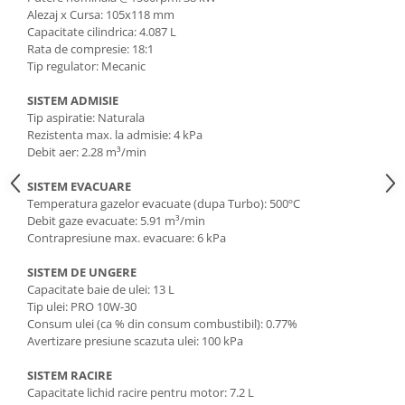
Rindele electrice
Alezaj x Cursa: 105x118 mm
Masini de slefuit
Capacitate cilindrica: 4.087 L
Rata de compresie: 18:1
Suflante cu aer cald
Tip regulator: Mecanic
Masini de frezat
SISTEM ADMISIE
Masini de amestecat
Tip aspiratie: Naturala
Rezistenta max. la admisie: 4 kPa
Modelare si bricolaj
Debit aer: 2.28 m³/min
Pistoale de vopsit
SISTEM EVACUARE
Capsatoare electrice
Temperatura gazelor evacuate (dupa Turbo): 500ºC
Debit gaze evacuate: 5.91 m³/min
Lanterne acumulator
Contrapresiune max. evacuare: 6 kPa
Utilaje pentru constructii
SISTEM DE UNGERE
Placi compactoare
Capacitate baie de ulei: 13 L
Maiuri compactoare
Tip ulei: PRO 10W-30
Consum ulei (ca % din consum combustibil): 0.77%
Cilindri vibrocompactori
Avertizare presiune scazuta ulei: 100 kPa
Finisoare beton
SISTEM RACIRE
Vibratoare beton
Capacitate lichid racire pentru motor: 7.2 L