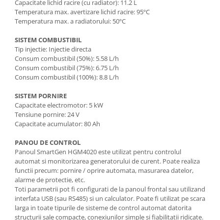
Capacitate lichid racire (cu radiator): 11.2 L
Scarificatoare
Temperatura max. avertizare lichid racire: 95ºC
Taietoare beton si asfalt
Temperatura max. a radiatorului: 50ºC
Taietoare materiale
SISTEM COMBUSTIBIL
Tip injectie: Injectie directa
Turnuri de lumina
Consum combustibil (50%): 5.58 L/h
Betoniere
Consum combustibil (75%): 6.75 L/h
Consum combustibil (100%): 8.8 L/h
Roabe motorizate
SISTEM PORNIRE
Ventilatoare industriale
Capacitate electromotor: 5 kW
Palane si vinciuri
Tensiune pornire: 24 V
Capacitate acumulator: 80 Ah
Transpaleti hidraulici
PANOU DE CONTROL
Tehnica diamantata
Panoul SmartGen HGM4020 este utilizat pentru controlul
Masini de carotat
automat si monitorizarea generatorului de curent. Poate realiza
functii precum: pornire / oprire automata, masurarea datelor,
Carote diamantate
alarme de protectie, etc.
Masini de canelat
Toti parametrii pot fi configurati de la panoul frontal sau utilizand
Discuri diamantate
interfata USB (sau RS485) si un calculator. Poate fi utilizat pe scara
larga in toate tipurile de sisteme de control automat datorita
Echipamente pentru taiere
structurii sale compacte, conexiunilor simple si fiabilitatii ridicate.