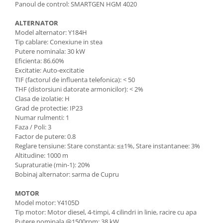
Mese gradina
Panoul de control: SMARTGEN HGM 4020
Mobilier
ALTERNATOR
Sezlonguri
Model alternator: Y184H
Scule electrice
Tip cablare: Conexiune in stea
Putere nominala: 30 kW
Ciocane rotopercutoare
Eficienta: 86.60%
Ciocane demolatoare
Excitatie: Auto-excitatie
TIF (factorul de influenta telefonica): < 50
Masini de gaurit
THF (distorsiuni datorate armonicilor): < 2%
Clasa de izolatie: H
Masini de gaurit cu percutie
Grad de protectie: IP23
Masini de insurubat
Numar rulmenti: 1
Faza / Poli: 3
Masini de insurubat cu impact
Factor de putere: 0.8
Polizoare
Reglare tensiune: Stare constanta: ≤±1%, Stare instantanee: 3%
Altitudine: 1000 m
Ferastraie electrice
Supraturatie (min-1): 20%
Bobinaj alternator: sarma de Cupru
Aspiratoare
Masini de taiat si stantat
MOTOR
Model motor: Y4105D
Multi-cuter
Tip motor: Motor diesel, 4-timpi, 4 cilindri in linie, racire cu apa
Putere nominala @1500rpm: 38 kW