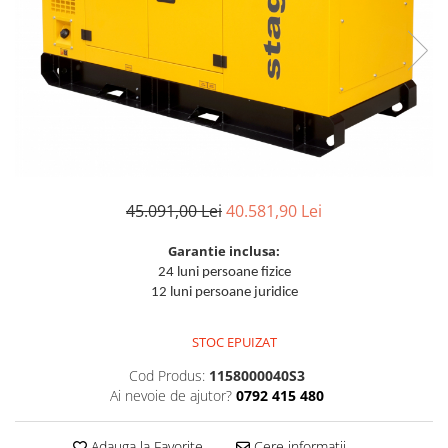
Aparate de sudura cu laser
Accesorii sudura
Masti sudura
Sarma sudura MIG/MAG
Electrozi sudura MMA
Baghete si Electrozi sudura
TIG/WIG
Pistolete sudura MIG/MAG
45.091,00 Lei
40.581,90 Lei
Pistolete sudura TIG/WIG
Garantie inclusa:
Pistolete taiere cu plasma
24 luni persoane fizice
12 luni persoane juridice
Accesorii MMA
Accesorii MIG/MAG
STOC EPUIZAT
Accesorii TIG/WIG
Cod Produs:
1158000040S3
Accesorii sudura in puncte
Ai nevoie de ajutor?
0792 415 480
Accesorii taiere cu plasma
Adauga la Favorite
Cere informatii