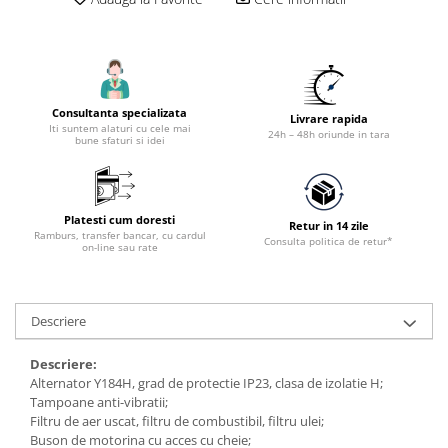
Accesorii tras tabla-tinichigerie
auto
Butelii gaz
Reductoare presiune gaz
Consultanta specializata
Grupuri de racire cu lichid
Livrare rapida
Iti suntem alaturi cu cele mai
24h – 48h oriunde in tara
bune sfaturi si idei
Generatoare electrice
Generatoare Insonorizate
Generatoare Uz general
Platesti cum doresti
Retur in 14 zile
Generatoare Industriale
Ramburs, transfer bancar, cu cardul
Consulta politica de retur*
on-line sau rate
Generatoare Digitale
Generatoare pentru sudare
Descriere
Automatizari generatoare
Accesorii generatoare
Descriere:
Alternator Y184H, grad de protectie IP23, clasa de izolatie H;
Generatoare de curent continuu
Tampoane anti-vibratii;
Statii de alimentare portabile
Filtru de aer uscat, filtru de combustibil, filtru ulei;
Buson de motorina cu acces cu cheie;