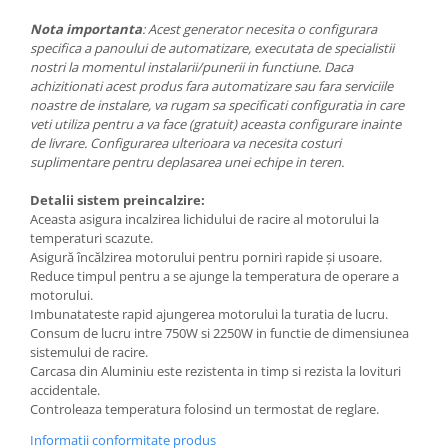
Pompe submersibile cu plutitor
Nota importanta
: Acest generator necesita o configurara
Hidrofoare
specifica a panoului de automatizare, executata de specialistii
nostri la momentul instalarii/punerii in functiune. Daca
Pompe cu turatie variabila
achizitionati acest produs fara automatizare sau fara serviciile
Accesorii pompe
noastre de instalare, va rugam sa specificati configuratia in care
veti utiliza pentru a va face (gratuit) aceasta configurare inainte
Scule de mana
de livrare. Configurarea ulterioara va necesita costuri
Truse de scule
suplimentare pentru deplasarea unei echipe in teren.
Surubelnite
Detalii sistem preincalzire:
Aceasta asigura incalzirea lichidului de racire al motorului la
Nivele
temperaturi scazute.
Masura si control
Asigură încălzirea motorului pentru porniri rapide și usoare.
Reduce timpul pentru a se ajunge la temperatura de operare a
Tehnica masurare
motorului.
Nivele automate
Imbunatateste rapid ajungerea motorului la turatia de lucru.
Consum de lucru intre 750W si 2250W in functie de dimensiunea
Telemetre
sistemului de racire.
Carcasa din Aluminiu este rezistenta in timp si rezista la lovituri
Termodetectoare
accidentale.
Accesorii si consumabile
Controleaza temperatura folosind un termostat de reglare.
Uleiuri, vaseline, detergenti
Informatii conformitate produs