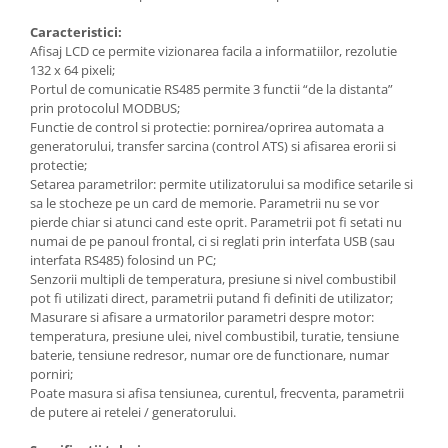
Masini de taiat caramida si BCA
Caracteristici:
Masini de taiat gresie si faianta
Afisaj LCD ce permite vizionarea facila a informatiilor, rezolutie
Masini de taiat lemn (circular)
132 x 64 pixeli;
Masini de taiat gresie/faianta
Portul de comunicatie RS485 permite 3 functii “de la distanta”
manuale
prin protocolul MODBUS;
Functie de control si protectie: pornirea/oprirea automata a
Masini de tencuit, gletuit, zugravit
generatorului, transfer sarcina (control ATS) si afisarea erorii si
Masini de tencuit si gletuit
protectie;
Setarea parametrilor: permite utilizatorului sa modifice setarile si
Pompe de zugravit, gletuit, vopsit
sa le stocheze pe un card de memorie. Parametrii nu se vor
Accesorii utilaje constructii
pierde chiar si atunci cand este oprit. Parametrii pot fi setati nu
numai de pe panoul frontal, ci si reglati prin interfata USB (sau
Pompe de beton
interfata RS485) folosind un PC;
Compresoare
Senzorii multipli de temperatura, presiune si nivel combustibil
pot fi utilizati direct, parametrii putand fi definiti de utilizator;
Compresoare angrenare directa
Masurare si afisare a urmatorilor parametri despre motor:
Compresoare angrenare curea
temperatura, presiune ulei, nivel combustibil, turatie, tensiune
baterie, tensiune redresor, numar ore de functionare, numar
Accesorii compresoare
porniri;
Poate masura si afisa tensiunea, curentul, frecventa, parametrii
Incalzitoare de aer
de putere ai retelei / generatorului.
Aeroterme gaz