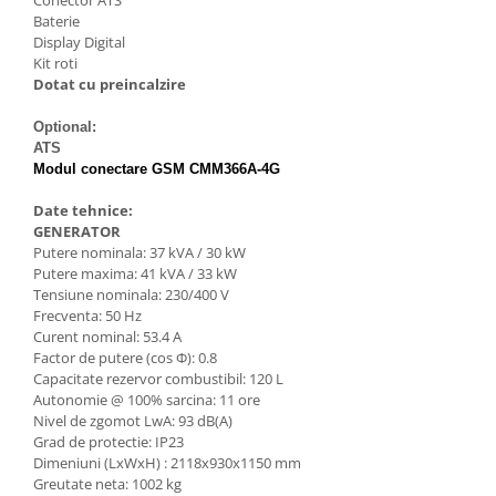
Conector ATS
Motocoase
Baterie
Display Digital
Motoferastraie
Kit roti
Suflante frunze
Dotat cu preincalzire
Atomizoare si pulverizatoare
Optional:
Tocatoare resturi vegetale
ATS
Modul conectare GSM CMM366A-4G
Motoburghie
Date tehnice:
Maturi rotative
GENERATOR
Solarii gradina
Putere nominala: 37 kVA / 30 kW
Putere maxima: 41 kVA / 33 kW
Solutii depozitare
Tensiune nominala: 230/400 V
Frecventa: 50 Hz
Casute gradina
Curent nominal: 53.4 A
Cutii depozitare
Factor de putere (cos Φ): 0.8
Mobilier gradina
Capacitate rezervor combustibil: 120 L
Autonomie @ 100% sarcina: 11 ore
Set mobilier gradina
Nivel de zgomot LwA: 93 dB(A)
Canapele de gradina
Grad de protectie: IP23
Dimeniuni (LxWxH) : 2118x930x1150 mm
Scaune gradina
Greutate neta: 1002 kg