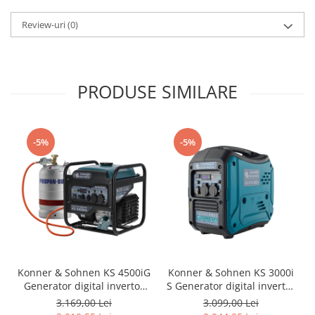
Acumulatori si incarcatoare
Review-uri
(0)
Freze si carote
PRODUSE SIMILARE
-5%
-5%
Konner & Sohnen KS 4500iG
Konner & Sohnen KS 3000i
Generator digital invertor
S Generator digital invertor
4.5kW, monofazat,
3.3kW, monofazat, benzina
3.169,00 Lei
3.099,00 Lei
GPL/benzina