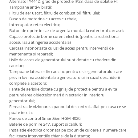
Alternator Y444D, grad de protectie IP23, clasa de izolatie H;
Utilaje agricole
Tampoane anti-vibratii;
Motocultoare
Filtru de aer uscat, filtru de combustibil, filtru ulei;
Buson de motorina cu acces cu cheie;
Motosape
Intrerupator retea electrica;
Motocositoare
Buton de oprire in caz de urgenta montat la exteriorul carcasei;
Capace protectie borne curent electric (pentru a restrictiona
Accesorii utilaje agricole
accesul sau atingerea accidentala)
Pachete motocultoare
Carcasa insonorizata cu usi de acces pentru interventii de
mentenanta si reparatii;
Minitractoare
Usile de acces ale generatorului sunt dotate cu chedere din
cauciuc;
Vehicule utilitare
Tampoane laterale din cauciuc pentru usile generatorului care
Curte si gradina
previn lovirea accidentala a generatorului in cazul deschiderii
complete a acestora;
Masini de tuns gazon
Fante de aerisire dotate cu grilaj de protectie pentru a evita
Aparate de spalat cu presiune
patrunderea obiectelor mari din exterior in interiorul
generatorului;
Foarfece gard viu
Fereastra de vizionare a panoului de control, aflat pe o usa ce se
poate incuia;
Freze de zapada
Panou de control SmartGen HGM 4020;
Despicatoare busteni
Baterie de pornire 24V, suport si cabluri;
Instalatie electrica ordonata pe coduri de culoare si numere care
Ingrijire gazon
faciliteaza interventiile chiar si de la distanta;