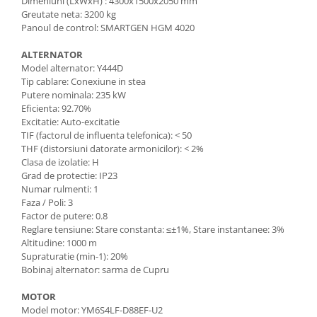
Dimeniuni (LxWxH) : 4300x1500x2050 mm
Mese gradina
Greutate neta: 3200 kg
Mobilier
Panoul de control: SMARTGEN HGM 4020
Sezlonguri
ALTERNATOR
Scule electrice
Model alternator: Y444D
Ciocane rotopercutoare
Tip cablare: Conexiune in stea
Putere nominala: 235 kW
Ciocane demolatoare
Eficienta: 92.70%
Masini de gaurit
Excitatie: Auto-excitatie
TIF (factorul de influenta telefonica): < 50
Masini de gaurit cu percutie
THF (distorsiuni datorate armonicilor): < 2%
Clasa de izolatie: H
Masini de insurubat
Grad de protectie: IP23
Masini de insurubat cu impact
Numar rulmenti: 1
Faza / Poli: 3
Polizoare
Factor de putere: 0.8
Reglare tensiune: Stare constanta: ≤±1%, Stare instantanee: 3%
Ferastraie electrice
Altitudine: 1000 m
Aspiratoare
Supraturatie (min-1): 20%
Bobinaj alternator: sarma de Cupru
Masini de taiat si stantat
Multi-cuter
MOTOR
Model motor: YM6S4LF-D88EF-U2