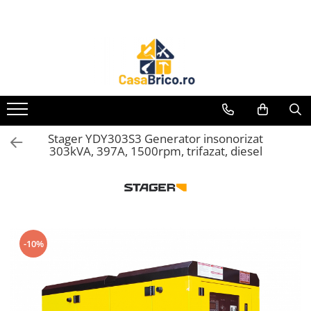
Toate Produsele
Aparate de sudura
Aparate de sudura MMA invertor
(cu electrod)
Aparate de sudura MMA
Stager YDY303S3 Generator insonorizat
transformator (cu electrod)
303kVA, 397A, 1500rpm, trifazat, diesel
Aparate de sudura MIG-MAG (cu
sarma)
Aparate de sudura TIG/WIG (cu
bagheta si argon)
Aparate de sudura in Puncte
-10%
Aparate de taiere cu Plasma
Aparate de tras tabla-tinichigerie
auto