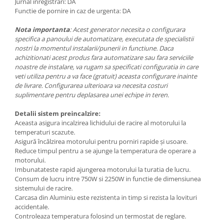
Jurnal inregistrari: DA
Pompe submersibile cu plutitor
Functie de pornire in caz de urgenta: DA
Hidrofoare
Nota importanta
: Acest generator necesita o configurara
Pompe cu turatie variabila
specifica a panoului de automatizare, executata de specialistii
nostri la momentul instalarii/punerii in functiune. Daca
Accesorii pompe
achizitionati acest produs fara automatizare sau fara serviciile
Scule de mana
noastre de instalare, va rugam sa specificati configuratia in care
veti utiliza pentru a va face (gratuit) aceasta configurare inainte
Truse de scule
de livrare. Configurarea ulterioara va necesita costuri
Surubelnite
suplimentare pentru deplasarea unei echipe in teren.
Nivele
Detalii sistem preincalzire:
Aceasta asigura incalzirea lichidului de racire al motorului la
Masura si control
temperaturi scazute.
Tehnica masurare
Asigură încălzirea motorului pentru porniri rapide și usoare.
Reduce timpul pentru a se ajunge la temperatura de operare a
Nivele automate
motorului.
Telemetre
Imbunatateste rapid ajungerea motorului la turatia de lucru.
Consum de lucru intre 750W si 2250W in functie de dimensiunea
Termodetectoare
sistemului de racire.
Carcasa din Aluminiu este rezistenta in timp si rezista la lovituri
Accesorii si consumabile
accidentale.
Uleiuri, vaseline, detergenti
Controleaza temperatura folosind un termostat de reglare.