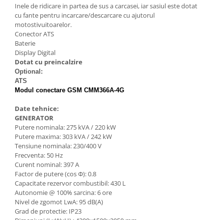
Motocoase
Inele de ridicare in partea de sus a carcasei, iar sasiul este dotat
cu fante pentru incarcare/descarcare cu ajutorul
Motoferastraie
motostivuitoarelor.
Conector ATS
Suflante frunze
Baterie
Atomizoare si pulverizatoare
Display Digital
Dotat cu preincalzire
Tocatoare resturi vegetale
Optional:
ATS
Motoburghie
Modul conectare GSM CMM366A-4G
Maturi rotative
Date tehnice:
Solarii gradina
GENERATOR
Putere nominala: 275 kVA / 220 kW
Solutii depozitare
Putere maxima: 303 kVA / 242 kW
Casute gradina
Tensiune nominala: 230/400 V
Frecventa: 50 Hz
Cutii depozitare
Curent nominal: 397 A
Mobilier gradina
Factor de putere (cos Φ): 0.8
Capacitate rezervor combustibil: 430 L
Set mobilier gradina
Autonomie @ 100% sarcina: 6 ore
Canapele de gradina
Nivel de zgomot LwA: 95 dB(A)
Scaune gradina
Grad de protectie: IP23