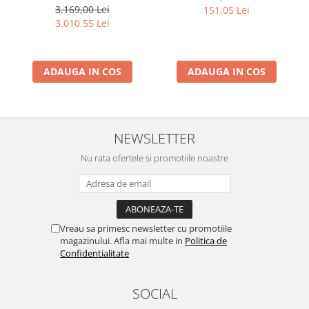
4.5kW, monofazat,
3.169,00 Lei
151,05 Lei
GPL/benzina
3.010,55 Lei
ADAUGA IN COS
ADAUGA IN COS
NEWSLETTER
Nu rata ofertele si promotiile noastre
Vreau sa primesc newsletter cu promotiile
magazinului. Afla mai multe in
Politica de
Confidentialitate
SOCIAL