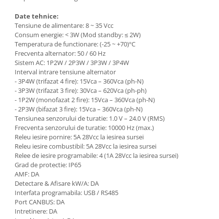
Aeroterme electrice
Date tehnice:
Tunuri de aer cald cu ardere
Tensiune de alimentare: 8 ~ 35 Vcc
directa
Consum energie: < 3W (Mod standby: ≤ 2W)
Tunuri de aer cald cu ardere
Temperatura de functionare: (-25 ~ +70)ºC
indirecta
Frecventa alternator: 50 / 60 Hz
Sistem AC: 1P2W / 2P3W / 3P3W / 3P4W
Incalzitoare universale cu ulei
Interval intrare tensiune alternator
- 3P4W (trifazat 4 fire): 15Vca – 360Vca (ph-N)
Incalzitoare terase
- 3P3W (trifazat 3 fire): 30Vca – 620Vca (ph-ph)
Panouri radiante
- 1P2W (monofazat 2 fire): 15Vca – 360Vca (ph-N)
- 2P3W (bifazat 3 fire): 15Vca – 360Vca (ph-N)
Accesorii
Tensiunea senzorului de turatie: 1.0 V – 24.0 V (RMS)
Frecventa senzorului de turatie: 10000 Hz (max.)
Redresoare si roboti pornire
Releu iesire pornire: 5A 28Vcc la iesirea sursei
Pompe de apa
Releu iesire combustibil: 5A 28Vcc la iesirea sursei
Motopompe
Relee de iesire programabile: 4 (1A 28Vcc la iesirea sursei)
Grad de protectie: IP65
Pompe submersibile de inalta
AMF: DA
presiune
Detectare & Afisare kW/A: DA
Interfata programabila: USB / RS485
Pompe submersibile apa murdara
Port CANBUS: DA
Pompe de suprafata centrifugale
Intretinere: DA