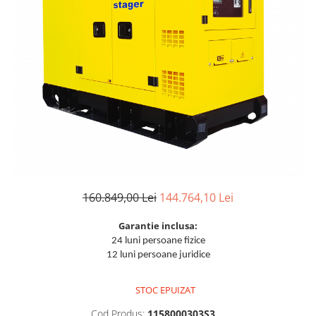
Aparate de sudura cu laser
Accesorii sudura
Masti sudura
Sarma sudura MIG/MAG
Electrozi sudura MMA
Baghete si Electrozi sudura
TIG/WIG
Pistolete sudura MIG/MAG
Pistolete sudura TIG/WIG
Pistolete taiere cu plasma
160.849,00 Lei
144.764,10 Lei
Accesorii MMA
Garantie inclusa:
Accesorii MIG/MAG
24 luni persoane fizice
Accesorii TIG/WIG
12 luni persoane juridice
Accesorii sudura in puncte
STOC EPUIZAT
Accesorii taiere cu plasma
Cod Produs:
1158000303S3