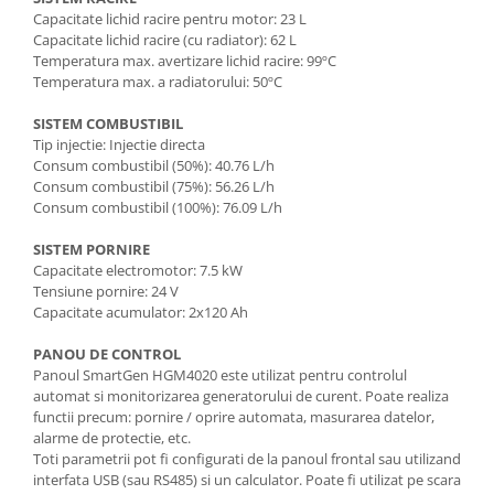
Scarificatoare
Capacitate lichid racire pentru motor: 23 L
Capacitate lichid racire (cu radiator): 62 L
Taietoare beton si asfalt
Temperatura max. avertizare lichid racire: 99ºC
Temperatura max. a radiatorului: 50ºC
Taietoare materiale
Turnuri de lumina
SISTEM COMBUSTIBIL
Tip injectie: Injectie directa
Betoniere
Consum combustibil (50%): 40.76 L/h
Roabe motorizate
Consum combustibil (75%): 56.26 L/h
Consum combustibil (100%): 76.09 L/h
Ventilatoare industriale
SISTEM PORNIRE
Palane si vinciuri
Capacitate electromotor: 7.5 kW
Transpaleti hidraulici
Tensiune pornire: 24 V
Capacitate acumulator: 2x120 Ah
Tehnica diamantata
PANOU DE CONTROL
Masini de carotat
Panoul SmartGen HGM4020 este utilizat pentru controlul
Carote diamantate
automat si monitorizarea generatorului de curent. Poate realiza
Masini de canelat
functii precum: pornire / oprire automata, masurarea datelor,
alarme de protectie, etc.
Discuri diamantate
Toti parametrii pot fi configurati de la panoul frontal sau utilizand
Echipamente pentru taiere
interfata USB (sau RS485) si un calculator. Poate fi utilizat pe scara