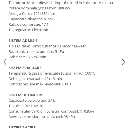
Rindele electrice
Tip motor: Motor diesel, 4-timpi, 6 cilindri in linie, racire cu apa
Putere nominala @1500rpm: 308 kW
Masini de slefuit
Alezaj x Cursa: 126x130 mm
Suflante cu aer cald
Capacitate cilindrica: 9.726 L
Rata de compresie: 17:1
Masini de frezat
Tip regulator: Electronic
Masini de amestecat
SISTEM ADMISIE
Modelare si bricolaj
Tip aspiratie: Turbo suflanta cu racitor aer-aer
Rezistenta max. la admisie: 5 kPa
Pistoale de vopsit
Debit aer: 16.5 m³/min
Capsatoare electrice
SISTEM EVACUARE
Lanterne acumulator
Temperatura gazelor evacuate (dupa Turbo): 500ºC
Debit gaze evacuate: 42 m³/min
Utilaje pentru constructii
Contrapresiune max. evacuare: 6 kPa
Placi compactoare
SISTEM DE UNGERE
Maiuri compactoare
Capacitate baie de ulei: 24 L
Cilindri vibrocompactori
Tip ulei: PRO 10W-30
Consum ulei (ca % din consum combustibil): 0.95%
Finisoare beton
Avertizare presiune scazuta ulei: 98 kPa
Vibratoare beton
SISTEM RACIRE