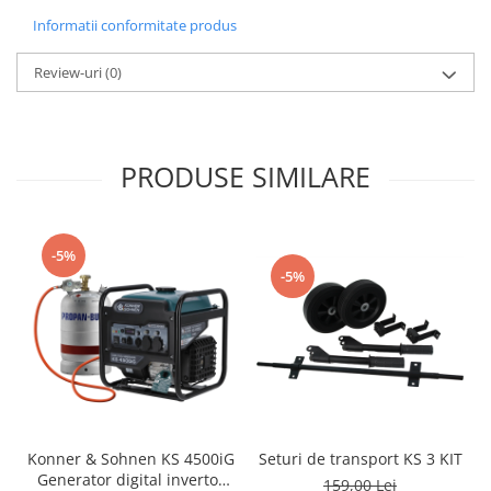
Acumulatori si incarcatoare
Informatii conformitate produs
Freze si carote
Review-uri
(0)
PRODUSE SIMILARE
-5%
-5%
Seturi de transport KS 3 KIT
Konner & Sohnen KS 4500iG
Generator digital invertor
159,00 Lei