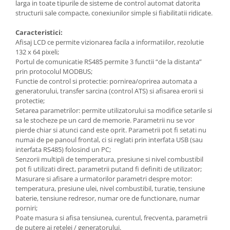
larga in toate tipurile de sisteme de control automat datorita
Masini de taiat caramida si BCA
structurii sale compacte, conexiunilor simple si fiabilitatii ridicate.
Masini de taiat gresie si faianta
Masini de taiat lemn (circular)
Caracteristici:
Afisaj LCD ce permite vizionarea facila a informatiilor, rezolutie
Masini de taiat gresie/faianta
132 x 64 pixeli;
manuale
Portul de comunicatie RS485 permite 3 functii “de la distanta”
Masini de tencuit, gletuit, zugravit
prin protocolul MODBUS;
Functie de control si protectie: pornirea/oprirea automata a
Masini de tencuit si gletuit
generatorului, transfer sarcina (control ATS) si afisarea erorii si
Pompe de zugravit, gletuit, vopsit
protectie;
Setarea parametrilor: permite utilizatorului sa modifice setarile si
Accesorii utilaje constructii
sa le stocheze pe un card de memorie. Parametrii nu se vor
Pompe de beton
pierde chiar si atunci cand este oprit. Parametrii pot fi setati nu
numai de pe panoul frontal, ci si reglati prin interfata USB (sau
Compresoare
interfata RS485) folosind un PC;
Compresoare angrenare directa
Senzorii multipli de temperatura, presiune si nivel combustibil
pot fi utilizati direct, parametrii putand fi definiti de utilizator;
Compresoare angrenare curea
Masurare si afisare a urmatorilor parametri despre motor:
Accesorii compresoare
temperatura, presiune ulei, nivel combustibil, turatie, tensiune
baterie, tensiune redresor, numar ore de functionare, numar
Incalzitoare de aer
porniri;
Aeroterme gaz
Poate masura si afisa tensiunea, curentul, frecventa, parametrii
de putere ai retelei / generatorului.