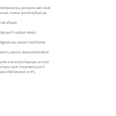
temperatura, presiune ulei, nivel
onare, numar porniri (afisat pe
 de afisare;
l pot fi utilizati direct,
igitala sau senzor nivel lichid;
 pentru alarma, iesire preincalzire
arile si sa le stocheze pe un card
 este oprit. Parametrii pot fi
rfata USB folosind un PC;