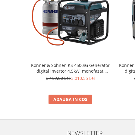
Scarificatoare
Taietoare beton si asfalt
Taietoare materiale
Turnuri de lumina
Betoniere
Roabe motorizate
Ventilatoare industriale
Konner & Sohnen KS 4500iG Generator
Konner 
Palane si vinciuri
digital invertor 4.5kW, monofazat,
digit
GPL/benzina
3.169,00 Lei
3.010,55 Lei
Transpaleti hidraulici
Tehnica diamantata
Masini de carotat
ADAUGA IN COS
Carote diamantate
Masini de canelat
Discuri diamantate
Echipamente pentru taiere
NEWSLETTER