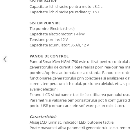
SISTEM RACIRE
Motocoase
Capacitate lichid racire pentru motor: 3.2 L
Capacitate lichid racire (cu radiator): 3.5 L
Motoferastraie
Suflante frunze
SISTEM PORNIRE
Tip pornire: Electric (cheie)
Atomizoare si pulverizatoare
Capacitate electromotor: 1.4 kW
Tocatoare resturi vegetale
Tensiune pornire: 12 V
Capacitate acumulator: 36 Ah, 12 V
Motoburghie
PANOU DE CONTROL
Maturi rotative
Panoul SmartGen HGM1790 este utilizat pentru controlul 
Solarii gradina
generatorului de curent. Poate realiza pornirea/oprirea m
pornirea/oprirea automata de la distanta. Panoul de contr
Solutii depozitare
functionarea generatorului prin colectarea si analizarea dat
curent, temperatura lichidului, presiunea uleiului, etc., si 
Casute gradina
avarii/defectiuni.
Cutii depozitare
Ecranul LCD si butoanele tactile fac utilizarea panoului usoa
Mobilier gradina
Parametrii si valoarea temporizatorului pot fi configurati d
portul USB (comunicare prin software pe un calculator).
Set mobilier gradina
Canapele de gradina
Caracteristici:
Afisaj LCD luminat, indicator LED, butoane tactile;
Scaune gradina
Poate masura si afisa parametrii generatorului de curent 