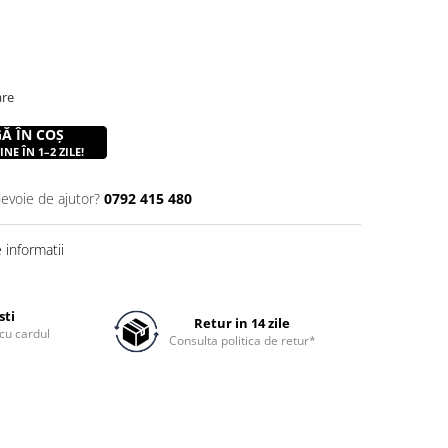
are
Ă ÎN COȘ
NE ÎN 1–2 ZILE!
nevoie de ajutor?
0792 415 480
informatii
sti
Retur in 14 zile
cu cardul
Consulta politica de retur*