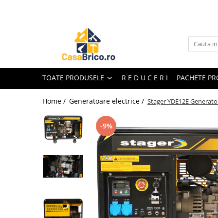
Toate Produsele
Aparate de sudura
Aparate de sudura MMA invertor
(cu electrod)
TOATE PRODUSELE
R E D U C E R I
PACHETE P
Aparate de sudura MMA
transformator (cu electrod)
Home /
Generatoare electrice /
Stager YDE12E Generator
Aparate de sudura MIG-MAG (cu
sarma)
-9%
Aparate de sudura TIG/WIG (cu
bagheta si argon)
Aparate de sudura in Puncte
Aparate de taiere cu Plasma
Aparate de tras tabla-tinichigerie
auto