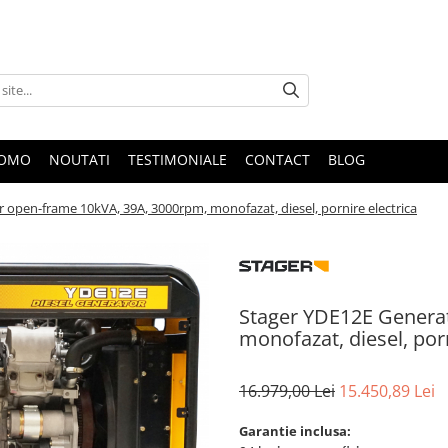
ROMO
NOUTATI
TESTIMONIALE
CONTACT
BLOG
 open-frame 10kVA, 39A, 3000rpm, monofazat, diesel, pornire electrica
Stager YDE12E Genera
monofazat, diesel, porn
16.979,00 Lei
15.450,89 Lei
Garantie inclusa: