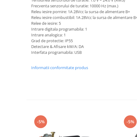
Rindele electrice
Frecventa senzorului de turatie: 10000 Hz (max.)
Masini de slefuit
Releu iesire pornire: 1A 28Vcc la sursa de alimentare B+
Releu iesire combustibil: 1A 28Vcc la sursa de alimentare B
Suflante cu aer cald
Relee de iesire: 5
Masini de frezat
Intrare digitala programabila: 1
Intrare analogica: 1
Masini de amestecat
Grad de protectie: IP55
Detectare & Afisare kW/A: DA
Modelare si bricolaj
Interfata programabila: USB
Pistoale de vopsit
Capsatoare electrice
Informatii conformitate produs
Lanterne acumulator
Utilaje pentru constructii
Placi compactoare
Maiuri compactoare
Cilindri vibrocompactori
-5%
-5%
Finisoare beton
Vibratoare beton