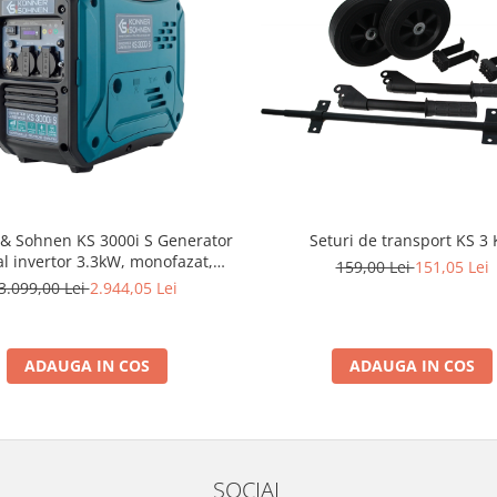
& Sohnen KS 3000i S Generator
Seturi de transport KS 3 
al invertor 3.3kW, monofazat,
159,00 Lei
151,05 Lei
benzina
3.099,00 Lei
2.944,05 Lei
ADAUGA IN COS
ADAUGA IN COS
SOCIAL