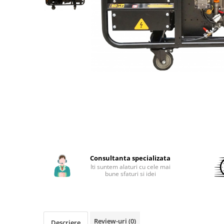
Aparate de sudura cu laser
Accesorii sudura
Masti sudura
Sarma sudura MIG/MAG
Electrozi sudura MMA
Baghete si Electrozi sudura
TIG/WIG
Pistolete sudura MIG/MAG
Pistolete sudura TIG/WIG
Pistolete taiere cu plasma
Accesorii MMA
Consultanta specializata
Accesorii MIG/MAG
Iti suntem alaturi cu cele mai
bune sfaturi si idei
Accesorii TIG/WIG
Accesorii sudura in puncte
Accesorii taiere cu plasma
Review-uri
(0)
Descriere