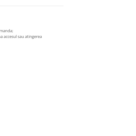
omanda;
na accesul sau atingerea