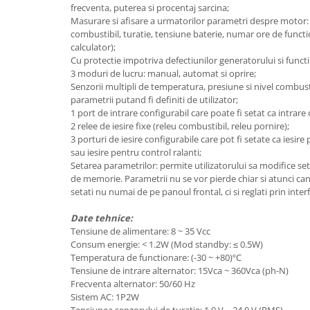
Mese gradina
frecventa, puterea si procentaj sarcina;
Mobilier
Masurare si afisare a urmatorilor parametri despre motor: 
combustibil, turatie, tensiune baterie, numar ore de functi
Sezlonguri
calculator);
Scule electrice
Cu protectie impotriva defectiunilor generatorului si functii
3 moduri de lucru: manual, automat si oprire;
Ciocane rotopercutoare
Senzorii multipli de temperatura, presiune si nivel combustibi
Ciocane demolatoare
parametrii putand fi definiti de utilizator;
1 port de intrare configurabil care poate fi setat ca intrare d
Masini de gaurit
2 relee de iesire fixe (releu combustibil, releu pornire);
Masini de gaurit cu percutie
3 porturi de iesire configurabile care pot fi setate ca iesire
sau iesire pentru control ralanti;
Masini de insurubat
Setarea parametrilor: permite utilizatorului sa modifice set
de memorie. Parametrii nu se vor pierde chiar si atunci cand
Masini de insurubat cu impact
setati nu numai de pe panoul frontal, ci si reglati prin inte
Polizoare
Date tehnice:
Ferastraie electrice
Tensiune de alimentare: 8 ~ 35 Vcc
Consum energie: < 1.2W (Mod standby: ≤ 0.5W)
Aspiratoare
Temperatura de functionare: (-30 ~ +80)ºC
Masini de taiat si stantat
Tensiune de intrare alternator: 15Vca ~ 360Vca (ph-N)
Frecventa alternator: 50/60 Hz
Multi-cuter
Sistem AC: 1P2W
Tensiunea senzorului de turatie: 1.0 V – 24.0 V (RMS)