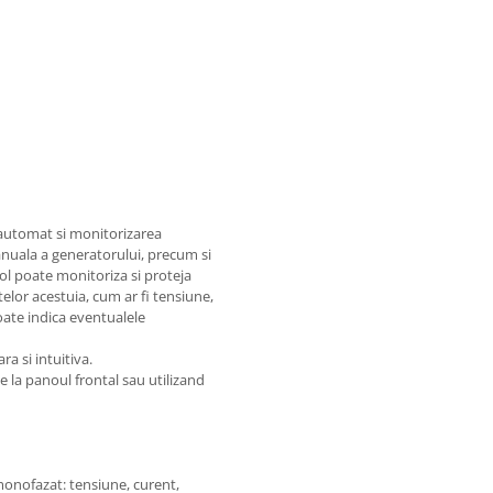
automat si monitorizarea
anuala a generatorului, precum si
ol poate monitoriza si proteja
elor acestuia, cum ar fi tensiune,
poate indica eventualele
ra si intuitiva.
e la panoul frontal sau utilizand
monofazat: tensiune, curent,