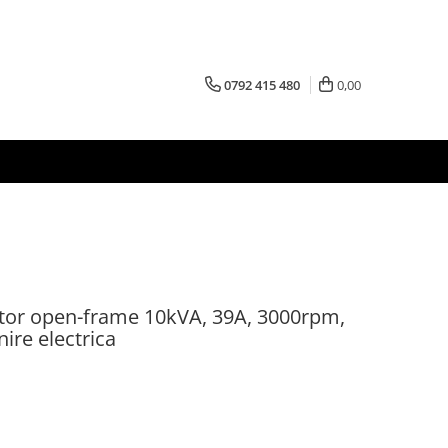
0792 415 480
0,00
tor open-frame 10kVA, 39A, 3000rpm,
ire electrica