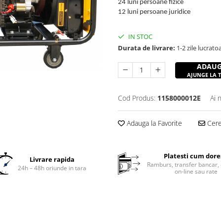
24 luni persoane fizice
12 luni persoane juridice
IN STOC
Durata de livrare:
1-2 zile lucrato
ADAUG
AJUNGE LA TI
Cod Produs:
1158000012E
Ai 
Adauga la Favorite
Cere 
Platesti cum dore
Livrare rapida
Ramburs, transfer bancar, 
24h – 48h oriunde in tara
on-line sau rate