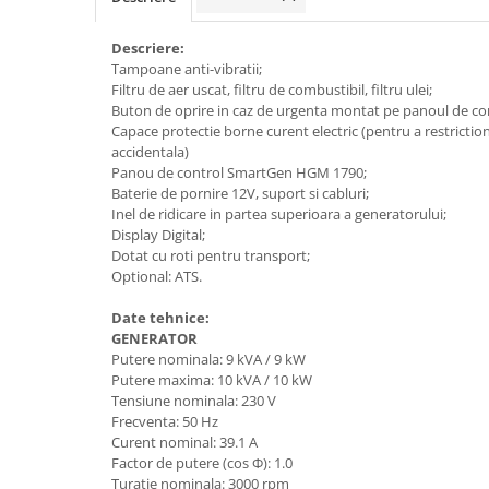
Accesorii tras tabla-tinichigerie
auto
Descriere:
Butelii gaz
Tampoane anti-vibratii;
Filtru de aer uscat, filtru de combustibil, filtru ulei;
Reductoare presiune gaz
Buton de oprire in caz de urgenta montat pe panoul de c
Grupuri de racire cu lichid
Capace protectie borne curent electric (pentru a restrictio
accidentala)
Generatoare electrice
Panou de control SmartGen HGM 1790;
Generatoare Insonorizate
Baterie de pornire 12V, suport si cabluri;
Inel de ridicare in partea superioara a generatorului;
Generatoare Uz general
Display Digital;
Dotat cu roti pentru transport;
Generatoare Industriale
Optional: ATS.
Generatoare Digitale
Date tehnice:
Generatoare pentru sudare
GENERATOR
Automatizari generatoare
Putere nominala: 9 kVA / 9 kW
Putere maxima: 10 kVA / 10 kW
Accesorii generatoare
Tensiune nominala: 230 V
Frecventa: 50 Hz
Generatoare de curent continuu
Curent nominal: 39.1 A
Statii de alimentare portabile
Factor de putere (cos Φ): 1.0
Turatie nominala: 3000 rpm