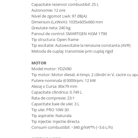
Utilaje agricole
Capacitate rezervor combustibil: 25 L
Motocultoare
Autonomie: 12 ore
Nivel de zgomot LwA: 97 dB(A)
Motosape
Dimeniuni (LxWxH): 1035x605x660 mm
Greutate neta: 240 kg
Motocositoare
Panoul de control: SMARTGEN HGM 1790
Accesorii utilaje agricole
Tip structura: Open frame
Tip excitatie: Autoexcitatie la tensiune constanta (AVR)
Pachete motocultoare
Metoda de cuplaj: transmisie prin cuplaj rigid
Minitractoare
MOTOR
Vehicule utilitare
Model motor: YD2V80
Tip motor: Motor diesel, 4-timpi, 2 cilindri in V, racire cu ap
Curte si gradina
Putere nominala @3000rpm: 12 kW
Masini de tuns gazon
Alezaj x Cursa: 80x79 mm
Capacitate cilindrica: 0.749 L
Aparate de spalat cu presiune
Rata de compresie: 23:1
Foarfece gard viu
Capacitate baie de ulei: 3 L
Tip ulei: PRO 10W-30
Freze de zapada
Tip aspiratie: Naturala
Tip injectie: Injectie directa
Despicatoare busteni
Consum combustibil: ~340 g/kW*h (~3.6 L/h)
Ingrijire gazon