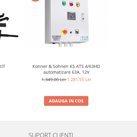
-5%
KIT
Konner & Sohnen KS ATS 4/63HD
Konner
automatizare 63A, 12V
Generator 
ben
1.349,00 Lei
1.281,55 Lei
5.
ADAUGA IN COS
SUPORT CLIENTI