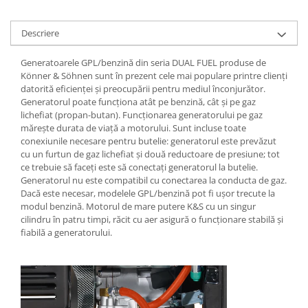
Utilaje agricole
Motocultoare
Descriere
Motosape
Generatoarele GPL/benzină din seria DUAL FUEL produse de
Motocositoare
Könner & Söhnen sunt în prezent cele mai populare printre clienți
Accesorii utilaje agricole
datorită eficienței și preocupării pentru mediul înconjurător.
Generatorul poate funcționa atât pe benzină, cât și pe gaz
Pachete motocultoare
lichefiat (propan-butan). Funcționarea generatorului pe gaz
Minitractoare
mărește durata de viață a motorului. Sunt incluse toate
conexiunile necesare pentru butelie: generatorul este prevăzut
Vehicule utilitare
cu un furtun de gaz lichefiat și două reductoare de presiune; tot
ce trebuie să faceți este să conectați generatorul la butelie.
Curte si gradina
Generatorul nu este compatibil cu conectarea la conducta de gaz.
Masini de tuns gazon
Dacă este necesar, modelele GPL/benzină pot fi ușor trecute la
modul benzină. Motorul de mare putere K&S cu un singur
Aparate de spalat cu presiune
cilindru în patru timpi, răcit cu aer asigură o funcționare stabilă și
Foarfece gard viu
fiabilă a generatorului.
Freze de zapada
Despicatoare busteni
Ingrijire gazon