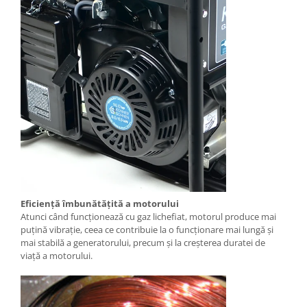
Masini de taiat caramida si BCA
Masini de taiat gresie si faianta
Masini de taiat lemn (circular)
Masini de taiat gresie/faianta
manuale
Masini de tencuit, gletuit, zugravit
Masini de tencuit si gletuit
Pompe de zugravit, gletuit, vopsit
Accesorii utilaje constructii
Pompe de beton
Compresoare
Eficiență îmbunătățită a motorului
Compresoare angrenare directa
Atunci când funcționează cu gaz lichefiat, motorul produce mai
Compresoare angrenare curea
puțină vibrație, ceea ce contribuie la o funcționare mai lungă și
mai stabilă a generatorului, precum și la creșterea duratei de
Accesorii compresoare
viață a motorului.
Incalzitoare de aer
Aeroterme gaz