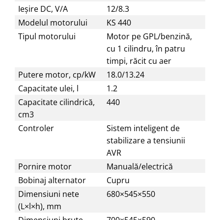
Ieşire DC, V/А
12/8.3
Modelul motorului
KS 440
Tipul motorului
Motor pe GPL/benzină,
cu 1 cilindru, în patru
timpi, răcit cu aer
Putere motor, cp/kW
18.0/13.24
Capacitate ulei, l
1.2
Сapacitate cilindrică,
440
cm3
Controler
Sistem inteligent de
stabilizare a tensiunii
AVR
Pornire motor
Manuală/electrică
Bobinaj alternator
Cupru
Dimensiuni nete
680×545×550
(L×l×h), mm