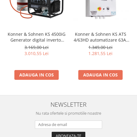
Konner & Sohnen KS 4500iG
Konner & Sohnen KS ATS
Generator digital invertor
4/63HD automatizare 63A,
4.5kW, monofazat,
12V
3.169,00 Lei
1.349,00 Lei
GPL/benzina
3.010,55 Lei
1.281,55 Lei
ADAUGA IN COS
ADAUGA IN COS
NEWSLETTER
Nu rata ofertele si promotiile noastre