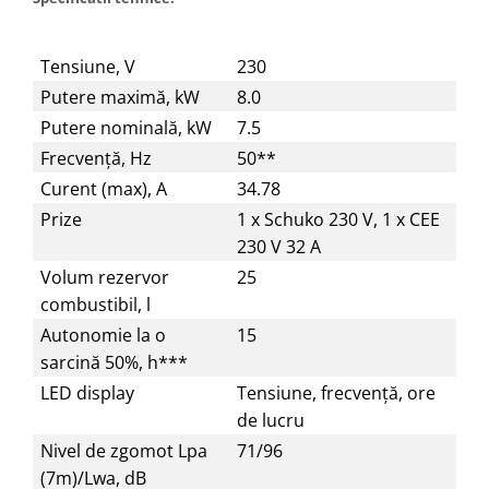
Tensiune, V
230
Putere maximă, kW
8.0
Putere nominală, kW
7.5
Frecvență, Hz
50**
Curent (max), А
34.78
Prize
1 x Schuko 230 V, 1 x CEE
230 V 32 A
Volum rezervor
25
combustibil, l
Autonomie la o
15
sarcină 50%, h***
LED display
Tensiune, frecvență, ore
de lucru
Nivel de zgomot Lpa
71/96
(7m)/Lwa, dB