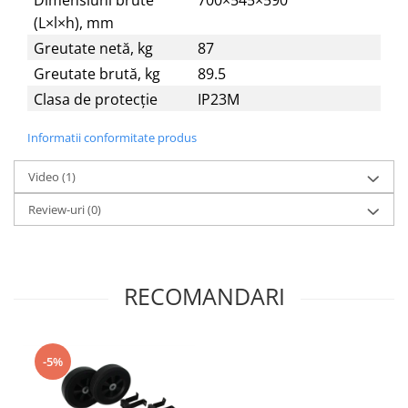
Dimensiuni brute
700×545×590
(L×l×h), mm
Greutate netă, kg
87
Greutate brută, kg
89.5
Clasa de protecție
IP23M
Informatii conformitate produs
Video
(1)
Review-uri
(0)
RECOMANDARI
-5%