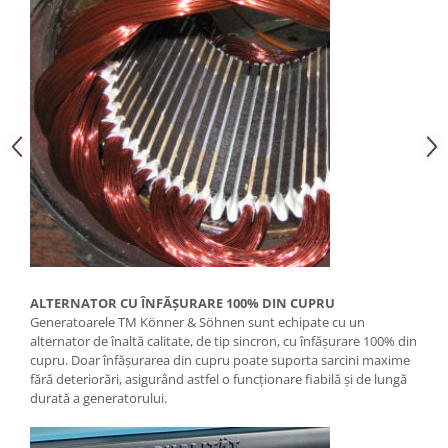
Aeroterme electrice
Tunuri de aer cald cu ardere
directa
Tunuri de aer cald cu ardere
indirecta
Incalzitoare universale cu ulei
Incalzitoare terase
Panouri radiante
Accesorii
Redresoare si roboti pornire
Pompe de apa
ALTERNATOR CU ÎNFĂȘURARE 100% DIN CUPRU
Motopompe
Generatoarele TM Könner & Söhnen sunt echipate cu un
alternator de înaltă calitate, de tip sincron, cu înfășurare 100% din
Pompe submersibile de inalta
cupru. Doar înfășurarea din cupru poate suporta sarcini maxime
presiune
fără deteriorări, asigurând astfel o funcționare fiabilă și de lungă
Pompe submersibile apa murdara
durată a generatorului.
Pompe de suprafata centrifugale