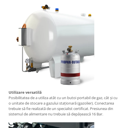
Scarificatoare
Taietoare beton si asfalt
Taietoare materiale
Turnuri de lumina
Betoniere
Roabe motorizate
Ventilatoare industriale
Palane si vinciuri
Transpaleti hidraulici
Tehnica diamantata
Masini de carotat
Utilizare versatilă
Posibilitatea de a utiliza atât cu un butoi portabil de gaz, cât și cu
Carote diamantate
o unitate de stocare a gazului staționară (gazolier). Conectarea
Masini de canelat
trebuie să fie realizată de un specialist certificat. Presiunea din
sistemul de alimentare nu trebuie să depășească 16 Bar.
Discuri diamantate
Echipamente pentru taiere