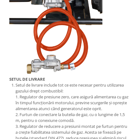
Motocoase
Motoferastraie
Suflante frunze
Atomizoare si pulverizatoare
Tocatoare resturi vegetale
Motoburghie
Maturi rotative
Solarii gradina
SETUL DE LIVRARE
Solutii depozitare
Setul de livrare include tot ce este necesar pentru utilizarea
Casute gradina
gazului drept combustibil:
1. Regulator de presiune zero, care asigură alimentarea cu gaz
Cutii depozitare
în timpul funcționării motorului, previne scurgerile și oprește
Mobilier gradina
alimentarea atunci când generatorul este oprit.
2. Furtun de conectare la butelia de gaz, cu o lungime de 1,5
Set mobilier gradina
m, pentru o conexiune comodă.
Canapele de gradina
3. Regulator de reducere a presiunii montat pe furtun pentru
Scaune gradina
a crește fiabilitatea sistemului de gaz. Acesta se fixează pe
butelie (standard DIN 477), reduce presiunea și elimină riscul