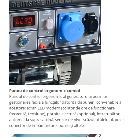
Pompe submersibile cu plutitor
Hidrofoare
Pompe cu turatie variabila
Accesorii pompe
Scule de mana
Truse de scule
Surubelnite
Nivele
Masura si control
Tehnica masurare
Panou de control ergonomic comod
Nivele automate
Panoul de control ergonomic al generatorului permite
gestionarea facilă a funcțiilor datorită dispunerii convenabile a
Telemetre
acestora: ecran LED modern (contor de ore de funcționare,
frecvență, tensiune), pornire electrică (opțional), întrerupător
Termodetectoare
automat la suprasarcină, senzor de nivel scăzut al uleiului, prize,
Accesorii si consumabile
conector de împământare, borne și altele.
Uleiuri, vaseline, detergenti