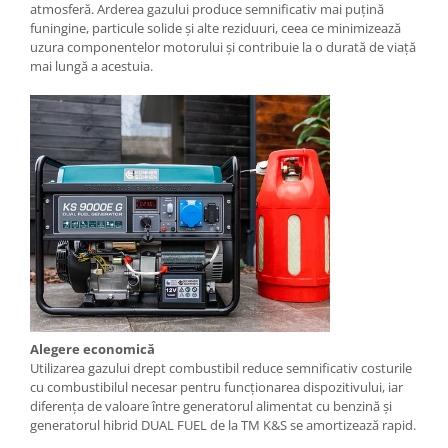
Rindele electrice
atmosferă. Arderea gazului produce semnificativ mai puțină
funingine, particule solide și alte reziduuri, ceea ce minimizează
Masini de slefuit
uzura componentelor motorului și contribuie la o durată de viață
Suflante cu aer cald
mai lungă a acestuia.
Masini de frezat
Masini de amestecat
Modelare si bricolaj
Pistoale de vopsit
Capsatoare electrice
Lanterne acumulator
Utilaje pentru constructii
Placi compactoare
Maiuri compactoare
Alegere economică
Cilindri vibrocompactori
Utilizarea gazului drept combustibil reduce semnificativ costurile
cu combustibilul necesar pentru funcționarea dispozitivului, iar
Finisoare beton
diferența de valoare între generatorul alimentat cu benzină și
generatorul hibrid DUAL FUEL de la TM K&S se amortizează rapid.
Vibratoare beton