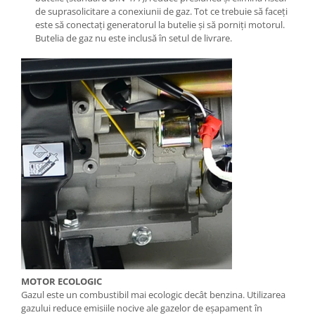
Mese gradina
de suprasolicitare a conexiunii de gaz. Tot ce trebuie să faceți
Mobilier
este să conectați generatorul la butelie și să porniți motorul.
Butelia de gaz nu este inclusă în setul de livrare.
Sezlonguri
Scule electrice
Ciocane rotopercutoare
Ciocane demolatoare
Masini de gaurit
Masini de gaurit cu percutie
Masini de insurubat
Masini de insurubat cu impact
Polizoare
Ferastraie electrice
Aspiratoare
Masini de taiat si stantat
MOTOR ECOLOGIC
Multi-cuter
Gazul este un combustibil mai ecologic decât benzina. Utilizarea
gazului reduce emisiile nocive ale gazelor de eșapament în