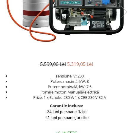
Aparate de sudura cu laser
Accesorii sudura
Masti sudura
Sarma sudura MIG/MAG
Electrozi sudura MMA
Baghete si Electrozi sudura
TIG/WIG
Pistolete sudura MIG/MAG
5.599,00 Lei
5.319,05 Lei
Pistolete sudura TIG/WIG
Tensiune, V: 230
Pistolete taiere cu plasma
Putere maximă, kW: 8
Putere nominală, kW: 7.5
Accesorii MMA
Pornire motor: Manuală/electrică
Accesorii MIG/MAG
Prize: 1 x Schuko 230 V, 1 x CEE 230 V 32 A
Garantie inclusa:
Accesorii TIG/WIG
24 luni persoane fizice
Accesorii sudura in puncte
12 luni persoane juridice
Accesorii taiere cu plasma
IN STOC