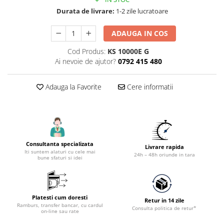
Accesorii tras tabla-tinichigerie
Durata de livrare:
1-2 zile lucratoare
auto
Butelii gaz
ADAUGA IN COS
Reductoare presiune gaz
Cod Produs:
KS 10000E G
Grupuri de racire cu lichid
Ai nevoie de ajutor?
0792 415 480
Generatoare electrice
Adauga la Favorite
Cere informatii
Generatoare Insonorizate
Generatoare Uz general
Generatoare Industriale
Generatoare Digitale
Consultanta specializata
Livrare rapida
Generatoare pentru sudare
Iti suntem alaturi cu cele mai
24h – 48h oriunde in tara
bune sfaturi si idei
Automatizari generatoare
Accesorii generatoare
Generatoare de curent continuu
Platesti cum doresti
Retur in 14 zile
Ramburs, transfer bancar, cu cardul
Consulta politica de retur*
Statii de alimentare portabile
on-line sau rate