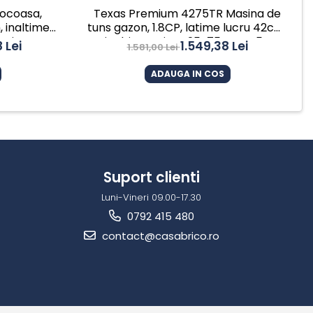
tocoasa,
Texas Premium 4275TR Masina de
, inaltime
tuns gazon, 1.8CP, latime lucru 42cm,
nzina
inaltime taiere 25-75mm, 45L,
 Lei
1.549,38 Lei
1.581,00 Lei
benzina, 3roti
ADAUGA IN COS
Suport clienti
Luni-Vineri 09.00-17.30
0792 415 480
contact@casabrico.ro