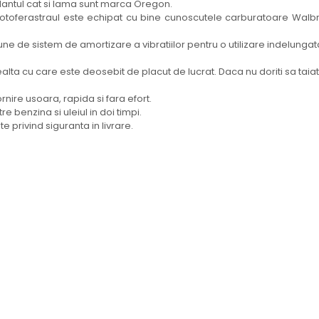
 lantul cat si lama sunt marca Oregon.
motoferastraul este echipat cu bine cunoscutele carburatoare Walbr
ne de sistem de amortizare a vibratiilor pentru o utilizare indelungata
ta cu care este deosebit de placut de lucrat. Daca nu doriti sa taiat
nire usoara, rapida si fara efort.
e benzina si uleiul in doi timpi.
e privind siguranta in livrare.