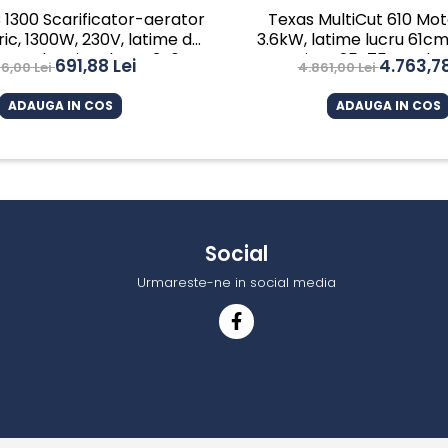
1300 Scarificator-aerator
Texas MultiCut 610 Mo
tric, 1300W, 230V, latime de
3.6kW, latime lucru 61cm
cm, adancime lucru 3-6-
taiere 25-75mm, be
691,88 Lei
4.763,78
6,00 Lei
4.861,00 Lei
9mm, 30L
ADAUGA IN COS
ADAUGA IN COS
Social
Urmareste-ne in social media