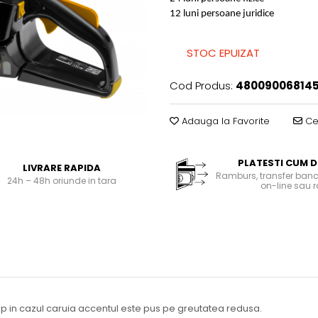
12 luni persoane juridice
STOC EPUIZAT
Cod Produs:
48009006814
Adauga la Favorite
Cer
PLATESTI CUM D
LIVRARE RAPIDA
Ramburs, transfer banc
24h – 48h oriunde in tara
on-line sau r
mp in cazul caruia accentul este pus pe greutatea redusa.