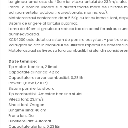
Accesorii tras tabla-tinichigerie
Lungimea lamei este de 40cm iar viteza lantului de 23.1m/s, atat
Pentru o pornire usoara si o durata foarte mare de utilizare 
auto
echipamentelor outdoor, recreationale, marine, etc)..
Butelii gaz
Motoferastraul cantareste doar 5.5Kg cu tot cu lama si lant, dispu
Sistem de ungere al lantului automat.
Reductoare presiune gaz
Lama de 40cm si greutatea redusa fac din acest ferastrau o uneal
Grupuri de racire cu lichid
dumneavoastra.
XCS4200 este dotat cu sistem de pornire easystart – pentru o por
Generatoare electrice
Va rugam sa cititi in manualul de utilizare raportul de amestec intr
Generatoare Insonorizate
Motoferastraul se livreaza fara combustibil si ulei din considerent
Generatoare Uz general
Date tehnice:
Tip motor: benzina, 2 timpi
Generatoare Industriale
Capacitate cilindrica: 42 cc
Generatoare Digitale
Capacitate rezervor combustibil: 0,28 litri
Power : 1,6 kW (2.1CP)
Generatoare pentru sudare
Sistem pornire: La sfoara
Tip combustibil: Amestec benzina si ulei
Automatizari generatoare
Viteza lant: 23,1m/s
Accesorii generatoare
Sina si lant: Oregon
Lungime sina: 40 cm
Generatoare de curent continuu
Frana lant: Da
Statii de alimentare portabile
Lubrifiere lant: Automat
Capacitate ulei lant: 0,23 litri