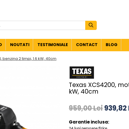
O
NOUTATI
TESTIMONIALE
CONTACT
BLOG
 benzina 2 timpi, 1.6 kW, 40cm
Texas XCS4200, moto
kW, 40cm
959,00 Lei
939,82 
Garantie inclusa:
24 luni persoane fizice