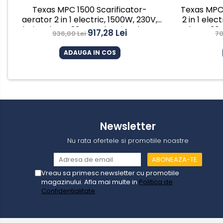
Texas MPC 1500 Scarificator-
Texas MPC 
Motoferastraie
aerator 2 in 1 electric, 1500W, 230V,
2 in 1 elec
Suflante frunze
latime lucru 33cm, adancime lucru
lucru 30
917,28 Lei
936,00 Lei
70
1.2cm, 50L
Atomizoare si pulverizatoare
ADAUGA IN COS
Tocatoare resturi vegetale
Motoburghie
Maturi rotative
Solarii gradina
Solutii depozitare
Newsletter
Casute gradina
Nu rata ofertele si promotiile noastre
Cutii depozitare
Mobilier gradina
Vreau sa primesc newsletter cu promotiile
Set mobilier gradina
magazinului. Afla mai multe in
Politica de
Canapele de gradina
Confidentialitate
Scaune gradina
Mese gradina