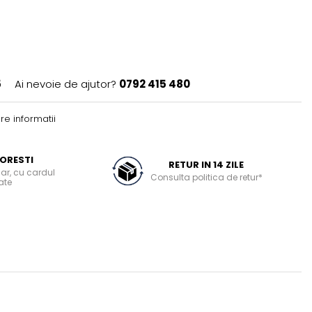
5
Ai nevoie de ajutor?
0792 415 480
e informatii
ORESTI
RETUR IN 14 ZILE
ar, cu cardul
Consulta politica de retur*
ate