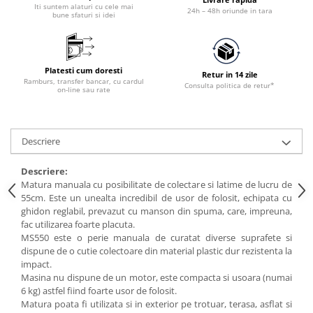
Utilaje agricole
Iti suntem alaturi cu cele mai
24h – 48h oriunde in tara
bune sfaturi si idei
Motocultoare
Motosape
Motocositoare
Platesti cum doresti
Retur in 14 zile
Ramburs, transfer bancar, cu cardul
Accesorii utilaje agricole
Consulta politica de retur*
on-line sau rate
Pachete motocultoare
Minitractoare
Descriere
Vehicule utilitare
Descriere:
Curte si gradina
Matura manuala cu posibilitate de colectare si latime de lucru de
Masini de tuns gazon
55cm. Este un unealta incredibil de usor de folosit, echipata cu
ghidon reglabil, prevazut cu manson din spuma, care, impreuna,
Aparate de spalat cu presiune
fac utilizarea foarte placuta.
Foarfece gard viu
MS550 este o perie manuala de curatat diverse suprafete si
dispune de o cutie colectoare din material plastic dur rezistenta la
Freze de zapada
impact.
Despicatoare busteni
Masina nu dispune de un motor, este compacta si usoara (numai
6 kg) astfel fiind foarte usor de folosit.
Ingrijire gazon
Matura poata fi utilizata si in exterior pe trotuar, terasa, asflat si