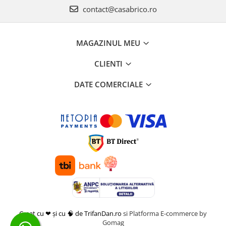
Scarificatoare
contact@casabrico.ro
Taietoare beton si asfalt
Taietoare materiale
MAGAZINUL MEU
Turnuri de lumina
CLIENTI
Betoniere
DATE COMERCIALE
Roabe motorizate
Ventilatoare industriale
Palane si vinciuri
Transpaleti hidraulici
Tehnica diamantata
Masini de carotat
Carote diamantate
Masini de canelat
Discuri diamantate
Creat cu ❤ și cu 🧠 de TrifanDan.ro
si
Platforma E-commerce by
Echipamente pentru taiere
Gomag