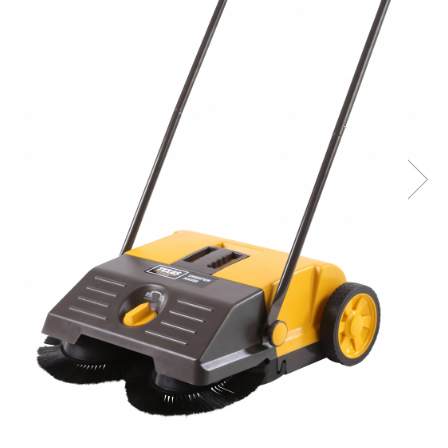
Aparate de sudura cu laser
Accesorii sudura
Masti sudura
Sarma sudura MIG/MAG
Electrozi sudura MMA
Baghete si Electrozi sudura
TIG/WIG
Pistolete sudura MIG/MAG
Pistolete sudura TIG/WIG
Pistolete taiere cu plasma
Accesorii MMA
Accesorii MIG/MAG
Accesorii TIG/WIG
Accesorii sudura in puncte
Accesorii taiere cu plasma