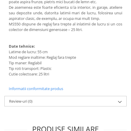
poate aspira frunze, pietris mici bucati de lemn etc.
Motocoase
De asemenea este foarte eficienta si la interior, in garaje, ateliere
Motoferastraie
sau depozite unde, datorita latimii mari de lucru, folosirea unui
aspirator clasic, de exemplu, ar ocupa mai mult timp.
Suflante frunze
MS550 dispune de reglaj fara trepte al inlatimii de lucru si un cos
colector de dimensiuni generoase – 25 litri.
Atomizoare si pulverizatoare
Tocatoare resturi vegetale
Date tehnice:
Motoburghie
Latime de lucru: 55 cm
Mod reglare inaltime: Reglaj fara trepte
Maturi rotative
Tip maner: Reglabil
Solarii gradina
Tip roti transport: Plastic
Cutie colectoare: 25 litri
Solutii depozitare
Casute gradina
Informatii conformitate produs
Cutii depozitare
Mobilier gradina
Review-uri
(0)
Set mobilier gradina
Canapele de gradina
Scaune gradina
PRODUSE SIMILARE