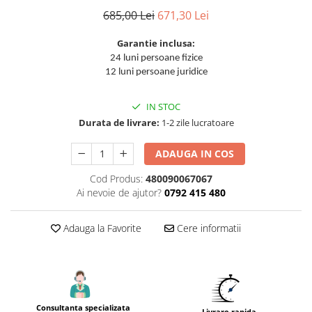
Accesorii tras tabla-tinichigerie
685,00 Lei
671,30 Lei
auto
Butelii gaz
Garantie inclusa:
Reductoare presiune gaz
24 luni persoane fizice
12 luni persoane juridice
Grupuri de racire cu lichid
Generatoare electrice
IN STOC
Generatoare Insonorizate
Durata de livrare:
1-2 zile lucratoare
Generatoare Uz general
ADAUGA IN COS
Generatoare Industriale
Cod Produs:
480090067067
Generatoare Digitale
Ai nevoie de ajutor?
0792 415 480
Generatoare pentru sudare
Adauga la Favorite
Cere informatii
Automatizari generatoare
Accesorii generatoare
Generatoare de curent continuu
Statii de alimentare portabile
Consultanta specializata
Livrare rapida