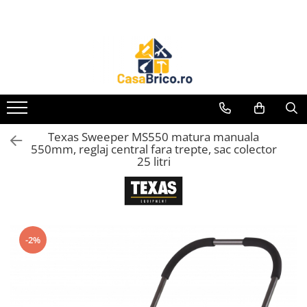
Toate Produsele
Aparate de sudura
Aparate de sudura MMA invertor
(cu electrod)
Aparate de sudura MMA
Texas Sweeper MS550 matura manuala
transformator (cu electrod)
550mm, reglaj central fara trepte, sac colector
25 litri
Aparate de sudura MIG-MAG (cu
sarma)
Aparate de sudura TIG/WIG (cu
bagheta si argon)
Aparate de sudura in Puncte
-2%
Aparate de taiere cu Plasma
Aparate de tras tabla-tinichigerie
auto