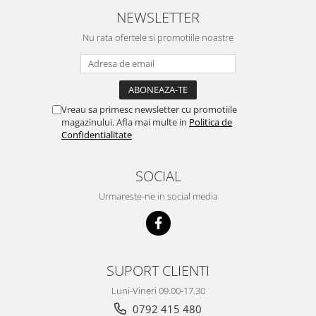
Rindele electrice
NEWSLETTER
Masini de slefuit
Nu rata ofertele si promotiile noastre
Suflante cu aer cald
Masini de frezat
Masini de amestecat
Vreau sa primesc newsletter cu promotiile
Modelare si bricolaj
magazinului. Afla mai multe in
Politica de
Pistoale de vopsit
Confidentialitate
Capsatoare electrice
SOCIAL
Lanterne acumulator
Urmareste-ne in social media
Utilaje pentru constructii
Placi compactoare
Maiuri compactoare
Cilindri vibrocompactori
SUPORT CLIENTI
Finisoare beton
Luni-Vineri 09.00-17.30
Vibratoare beton
0792 415 480