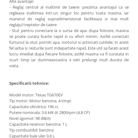
Mese gradina
Alte avantaje:
- Reglaj central al inaltimii de taiere: prezinta avantajul ca se
Mobilier
regleaza inaltimea intr-un singur loc pentru toata masina, iar
Sezlonguri
manerul de reglaj supradimensionat faciliteaza si mai mult
reglajul treptelor de taiere
Scule electrice
- Stut pentru conectare la o sursa de apa: dupa folosire, masina
Ciocane rotopercutoare
se poate curata foarte rapid si cu efort minim. Astfel conectati
furtunul la stut, porniti apa, motorul si actionati cutitele; in acest
Ciocane demolatoare
fel iarba si resturile sunt indepartate rapid. Este util sa faceti acest
Masini de gaurit
lucru imediat dupa fiecare folosire, astfel masina va fi curatata in
scurt timp iar dumneavoastra ii veti prelungi mult durata de
Masini de gaurit cu percutie
viata.
Masini de insurubat
Masini de insurubat cu impact
Specificatii tehnice:
Polizoare
Model motor: Texas TG670EV
Ferastraie electrice
Tip motor: Motor benzina, 4-timpi
Capacitate cilindrica: 196 cc
Aspiratoare
Putere nominala: 3.6 kW @ 2800rpm (4.8 CP)
Nivel zgomot: 98 dB(A)
Masini de taiat si stantat
Capacitate rezervor benzina: 1 L
Multi-cuter
Tip combustibil: benzina
Capacitate baie ulei: 0.6 L