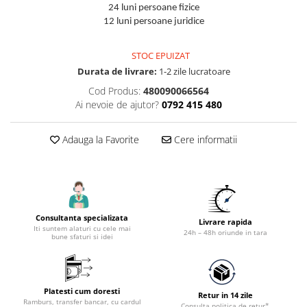
Accesorii tras tabla-tinichigerie
24 luni persoane fizice
auto
12 luni persoane juridice
Butelii gaz
STOC EPUIZAT
Reductoare presiune gaz
Durata de livrare:
1-2 zile lucratoare
Grupuri de racire cu lichid
Cod Produs:
480090066564
Generatoare electrice
Ai nevoie de ajutor?
0792 415 480
Generatoare Insonorizate
Adauga la Favorite
Cere informatii
Generatoare Uz general
Generatoare Industriale
Generatoare Digitale
Generatoare pentru sudare
Consultanta specializata
Livrare rapida
Automatizari generatoare
Iti suntem alaturi cu cele mai
24h – 48h oriunde in tara
bune sfaturi si idei
Accesorii generatoare
Generatoare de curent continuu
Statii de alimentare portabile
Platesti cum doresti
Retur in 14 zile
Ramburs, transfer bancar, cu cardul
Consulta politica de retur*