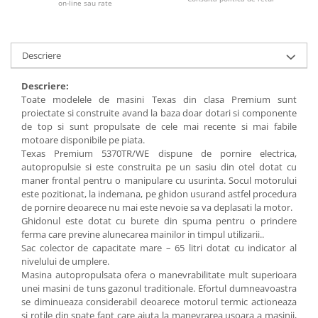
Utilaje agricole
on-line sau rate
Motocultoare
Motosape
Descriere
Motocositoare
Descriere:
Accesorii utilaje agricole
Toate modelele de masini Texas din clasa Premium sunt
Pachete motocultoare
proiectate si construite avand la baza doar dotari si componente
de top si sunt propulsate de cele mai recente si mai fabile
Minitractoare
motoare disponibile pe piata.
Vehicule utilitare
Texas Premium 5370TR/WE dispune de pornire electrica,
autopropulsie si este construita pe un sasiu din otel dotat cu
Curte si gradina
maner frontal pentru o manipulare cu usurinta. Socul motorului
Masini de tuns gazon
este pozitionat, la indemana, pe ghidon usurand astfel procedura
de pornire deoarece nu mai este nevoie sa va deplasati la motor.
Aparate de spalat cu presiune
Ghidonul este dotat cu burete din spuma pentru o prindere
ferma care previne alunecarea mainilor in timpul utilizarii..
Foarfece gard viu
Sac colector de capacitate mare – 65 litri dotat cu indicator al
Freze de zapada
nivelului de umplere.
Masina autopropulsata ofera o manevrabilitate mult superioara
Despicatoare busteni
unei masini de tuns gazonul traditionale. Efortul dumneavoastra
se diminueaza considerabil deoarece motorul termic actioneaza
Ingrijire gazon
si rotile din spate fapt care ajuta la manevrarea usoara a masinii,