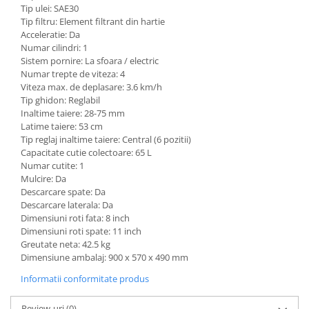
Rindele electrice
Tip ulei: SAE30
Masini de slefuit
Tip filtru: Element filtrant din hartie
Acceleratie: Da
Suflante cu aer cald
Numar cilindri: 1
Sistem pornire: La sfoara / electric
Masini de frezat
Numar trepte de viteza: 4
Masini de amestecat
Viteza max. de deplasare: 3.6 km/h
Tip ghidon: Reglabil
Modelare si bricolaj
Inaltime taiere: 28-75 mm
Latime taiere: 53 cm
Pistoale de vopsit
Tip reglaj inaltime taiere: Central (6 pozitii)
Capsatoare electrice
Capacitate cutie colectoare: 65 L
Numar cutite: 1
Lanterne acumulator
Mulcire: Da
Descarcare spate: Da
Utilaje pentru constructii
Descarcare laterala: Da
Placi compactoare
Dimensiuni roti fata: 8 inch
Dimensiuni roti spate: 11 inch
Maiuri compactoare
Greutate neta: 42.5 kg
Cilindri vibrocompactori
Dimensiune ambalaj: 900 x 570 x 490 mm
Finisoare beton
Informatii conformitate produs
Vibratoare beton
Review-uri
(0)