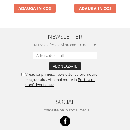
adancime lucru 1.2cm, 50L
Masini de taiat caramida si BCA
ADAUGA IN COS
ADAUGA IN COS
Masini de taiat gresie si faianta
Masini de taiat lemn (circular)
Masini de taiat gresie/faianta
manuale
NEWSLETTER
Masini de tencuit, gletuit, zugravit
Nu rata ofertele si promotiile noastre
Masini de tencuit si gletuit
Pompe de zugravit, gletuit, vopsit
Accesorii utilaje constructii
Pompe de beton
Vreau sa primesc newsletter cu promotiile
magazinului. Afla mai multe in
Politica de
Compresoare
Confidentialitate
Compresoare angrenare directa
Compresoare angrenare curea
SOCIAL
Accesorii compresoare
Urmareste-ne in social media
Incalzitoare de aer
Aeroterme gaz