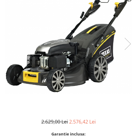
Aparate de sudura cu laser
Accesorii sudura
Masti sudura
Sarma sudura MIG/MAG
Electrozi sudura MMA
Baghete si Electrozi sudura
TIG/WIG
Pistolete sudura MIG/MAG
Pistolete sudura TIG/WIG
Pistolete taiere cu plasma
Accesorii MMA
Accesorii MIG/MAG
Accesorii TIG/WIG
Accesorii sudura in puncte
2.629,00 Lei
2.576,42 Lei
Accesorii taiere cu plasma
Garantie inclusa: