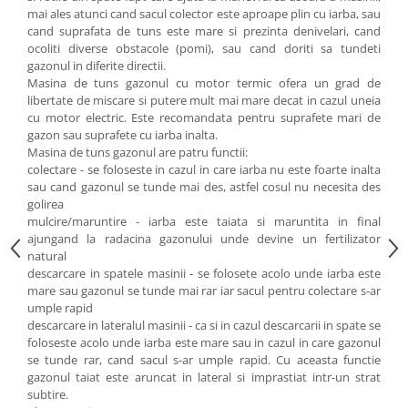
Motocoase
mai ales atunci cand sacul colector este aproape plin cu iarba, sau
cand suprafata de tuns este mare si prezinta denivelari, cand
Motoferastraie
ocoliti diverse obstacole (pomi), sau cand doriti sa tundeti
gazonul in diferite directii.
Suflante frunze
Masina de tuns gazonul cu motor termic ofera un grad de
Atomizoare si pulverizatoare
libertate de miscare si putere mult mai mare decat in cazul uneia
cu motor electric. Este recomandata pentru suprafete mari de
Tocatoare resturi vegetale
gazon sau suprafete cu iarba inalta.
Motoburghie
Masina de tuns gazonul are patru functii:
colectare - se foloseste in cazul in care iarba nu este foarte inalta
Maturi rotative
sau cand gazonul se tunde mai des, astfel cosul nu necesita des
golirea
Solarii gradina
mulcire/maruntire - iarba este taiata si maruntita in final
Solutii depozitare
ajungand la radacina gazonului unde devine un fertilizator
natural
Casute gradina
descarcare in spatele masinii - se folosete acolo unde iarba este
Cutii depozitare
mare sau gazonul se tunde mai rar iar sacul pentru colectare s-ar
umple rapid
Mobilier gradina
descarcare in lateralul masinii - ca si in cazul descarcarii in spate se
Set mobilier gradina
foloseste acolo unde iarba este mare sau in cazul in care gazonul
se tunde rar, cand sacul s-ar umple rapid. Cu aceasta functie
Canapele de gradina
gazonul taiat este aruncat in lateral si imprastiat intr-un strat
Scaune gradina
subtire.