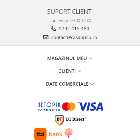
Aeroterme electrice
SUPORT CLIENTI
Tunuri de aer cald cu ardere
directa
Luni-Vineri 09.00-17.30
Tunuri de aer cald cu ardere
0792 415 480
indirecta
contact@casabrico.ro
Incalzitoare universale cu ulei
Incalzitoare terase
MAGAZINUL MEU
Panouri radiante
CLIENTI
Accesorii
Redresoare si roboti pornire
DATE COMERCIALE
Pompe de apa
Motopompe
Pompe submersibile de inalta
presiune
Pompe submersibile apa murdara
Pompe de suprafata centrifugale