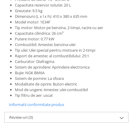
Capacitate rezervor solutie: 20 L
Greutate: 9.5 kg
Dimensiuni (L x l x h): 410 x 380 x 635 mm
Model motor: 1E34F
Tip motor: Motor pe benzina, 2-timpi, racire cu aer
Capacitate cilindrica: 26 cm³
Putere motor: 0.77 kW
Combustibil: Amestec benzina-ulei
Tip ulei: Ulei special pentru motoare in 2-timpi
Raport de amestec al combustibilului: 25:1
Carburator: Diafragma
Sistem de aprindere: Aprindere electronica
Bujie: NGK BM6A
Sistem de pornire: La sfoara
Modalitate de oprire: Buton electric
Mod de ungere: Amestec ulei-combustibil
Tip filtru de aer: uscat
Informatii conformitate produs
Review-uri
(0)