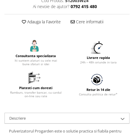
Cod Produs:
512003WZ4
Accesorii utilaje constructii
Ai nevoie de ajutor?
0792 415 480
Pompe de beton
Adauga la Favorite
Cere informatii
Consultanta specializata
Livrare rapida
Iti suntem alaturi cu cele mai
24h – 48h oriunde in tara
bune sfaturi si idei
Platesti cum doresti
Retur in 14 zile
Ramburs, transfer bancar, cu cardul
Consulta politica de retur*
on-line sau rate
Descriere
Pulverizatorul Progarden este o solutie practica si fiabila pentru