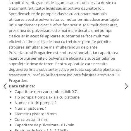
stropitul livezii, gradinii de legume sau culturii de vita de vie cu
tratament fertilizator lichid sau împotriva dăunătorilor.
Spre deosebire de pompele clasice cu actionare manuala,
utilizarea acestui pulverizator cu motor termic aduce avantajele
unui randament ridicat si efort fizic scazut. Mai mult decat atat,
presiunea de pulverizare este mai mare decat a unei pompe
clasice iar in acest fel aplicarea substantei se face mult mai
eficient, in timp ce tija de inox cu trei duze permite permite
stropirea simultana pe mai multe randuri de plante.
Pulverizatorul Progarden este robust si portabil, iar capacitatea
rezervorului permite o pulverizare eficienta a substanţelor pe
suprafeţe intinse de teren. Pentru aplicatiile care necesita
depunerea fina a substantei active pe toata suprafata plantei sau
tratament cu prafuri/pulberi este indicata folosirea atomizorului
Progarden.
Date tehnice:
Capacitate rezervor combustibil: 0.7 L
Tip pompa: Pompa axiala cu pistoane
Numar cilindri pompa: 2
Numar pistoane: 1
Diametru piston: 18 mm
Cursa piston: 8 mm
Capacitate de pulverizare : 8 L/min
Presiune de lucru: 1.5 - 2.5 MPa