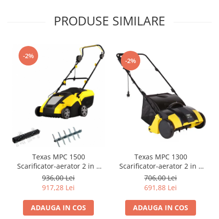
PRODUSE SIMILARE
-2%
-2%
Texas MPC 1500
Texas MPC 1300
Scarificator-aerator 2 in 1
Scarificator-aerator 2 in 1
electric, 1500W, 230V,
electric, 1300W, 230V,
936,00 Lei
706,00 Lei
latime lucru 33cm,
latime de lucru 30cm,
917,28 Lei
691,88 Lei
adancime lucru 1.2cm, 50L
adancime lucru 3-6-9mm,
30L
ADAUGA IN COS
ADAUGA IN COS