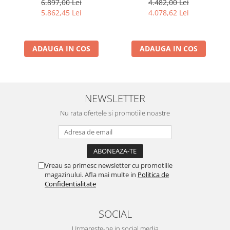
4.482,00 Lei
6.897,00 Lei
angrenare curea
4.078,62 Lei
5.862,45 Lei
ADAUGA IN COS
ADAUGA IN COS
NEWSLETTER
Nu rata ofertele si promotiile noastre
Vreau sa primesc newsletter cu promotiile
magazinului. Afla mai multe in
Politica de
Confidentialitate
SOCIAL
Urmareste-ne in social media