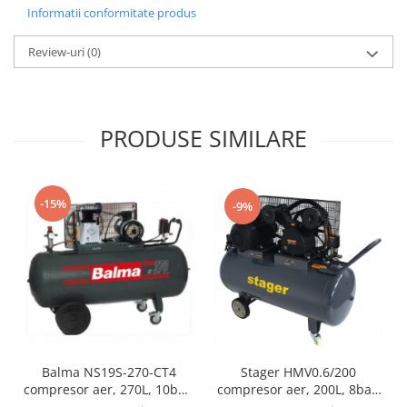
Informatii conformitate produs
Review-uri
(0)
PRODUSE SIMILARE
-15%
-9%
Stager HMV0.6/200
Balma NS19S-270-CT4
compresor aer, 200L, 8bar,
compresor aer, 270L, 10bar,
600L/min, trifazat,
trifazat, angrenare curea