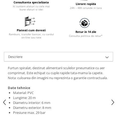
Accesorii utilaje constructii
Consultanta specializata
Livrare rapida
Iti suntem alaturi cu cele mai
24h – 48h oriunde in tara
bune sfaturi si idei
Pompe de beton
Platesti cum doresti
Retur in 14 zile
Ramburs, transfer bancar, cu cardul
Consulta politica de retur*
on-line sau rate
Descriere
Furtun spiralat, destinat alimentarii sculelor pneumatice cu aer
comprimat. Este echipat cu cuple rapide tata-mama la capete.
Nota: culoarea din imagini nu reprezinta o garantie contractuala.
Date tehnice
Material: PVC
Lungime: 20 m
Diametru interior: 6 mm
Diametru exterior: 8 mm
Presiune max. 29 bar