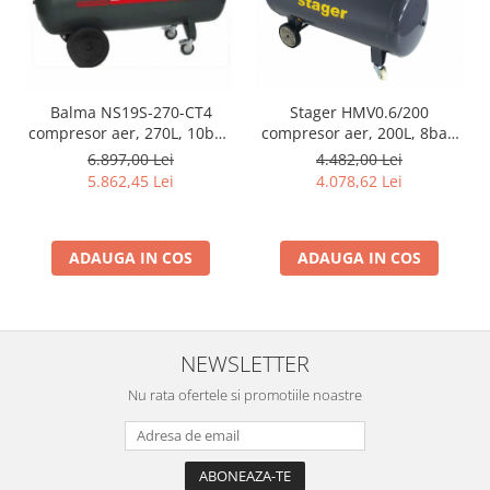
Stager HMV0.6/200
Balma NS19S-270-CT4
compresor aer, 200L, 8bar,
compresor aer, 270L, 10bar,
600L/min, trifazat,
trifazat, angrenare curea
4.482,00 Lei
6.897,00 Lei
angrenare curea
4.078,62 Lei
5.862,45 Lei
ADAUGA IN COS
ADAUGA IN COS
NEWSLETTER
Nu rata ofertele si promotiile noastre