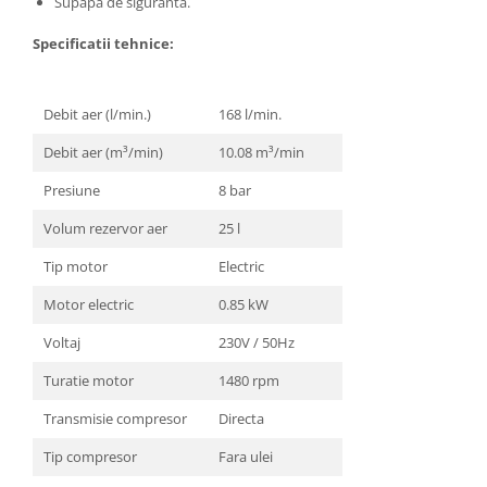
Supapa de siguranta.
Specificatii tehnice:
Debit aer (l/min.)
168 l/min.
Debit aer (m³/min)
10.08 m³/min
Presiune
8 bar
Volum rezervor aer
25 l
Tip motor
Electric
Motor electric
0.85 kW
Voltaj
230V / 50Hz
Turatie motor
1480 rpm
Transmisie compresor
Directa
Tip compresor
Fara ulei