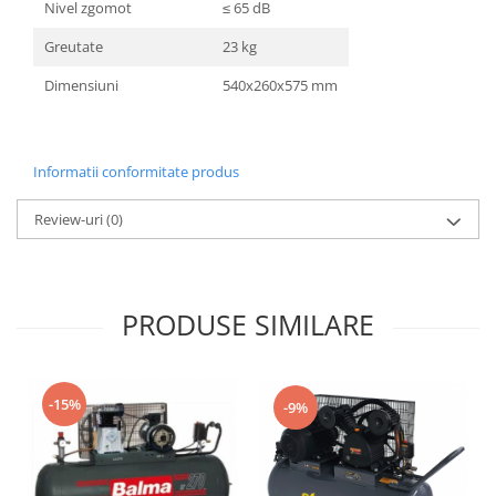
Nivel zgomot
≤ 65 dB
Greutate
23 kg
Dimensiuni
540x260x575 mm
Informatii conformitate produs
Review-uri
(0)
PRODUSE SIMILARE
-15%
-9%