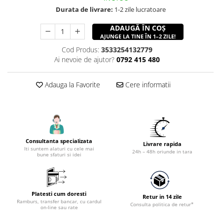
Accesorii utilaje constructii
Durata de livrare:
1-2 zile lucratoare
Pompe de beton
ADAUGĂ ÎN COȘ
AJUNGE LA TINE ÎN 1–2 ZILE!
Cod Produs:
3533254132779
Ai nevoie de ajutor?
0792 415 480
Adauga la Favorite
Cere informatii
Consultanta specializata
Livrare rapida
Iti suntem alaturi cu cele mai
24h – 48h oriunde in tara
bune sfaturi si idei
Platesti cum doresti
Retur in 14 zile
Ramburs, transfer bancar, cu cardul
Consulta politica de retur*
on-line sau rate