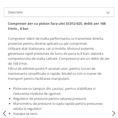
Descriere
Compresor aer cu piston fara ulei SC012-025, debit aer 168
l/min., 8 bar
Compresor silent de inalta performanta cu transmisie directa,
proiectat pentru diverse aplicatii cu aer comprimat.
Utilizare atat stationara, cat si mobila. Motorul puternic
genereaza rapid presiunea de lucru de pana la 8 bari, datorita
compresorului de inalta calitate. Compresorul are un debit de aer
de 168 l/min.
Filtrul de admisie poate fi accesat usor, pentru lucrari de
mentenanta simplificate si rapide. Model cu roti si maner de
transport pentru facilitarea manipularii.
Picioruse cu tampon din cauciuc, pentru stabilitate si
reducerea nivelului de zgomot.
Regulator de presiune pentru setarea presiunii.
Manometru de presiune si cupla rapida pentru presiunea
setata la regulator.
Supapa se sens.