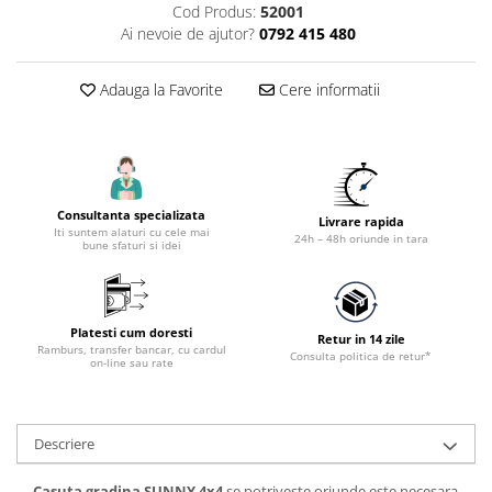
Accesorii tras tabla-tinichigerie
Cod Produs:
52001
auto
Ai nevoie de ajutor?
0792 415 480
Butelii gaz
Adauga la Favorite
Cere informatii
Reductoare presiune gaz
Grupuri de racire cu lichid
Generatoare electrice
Generatoare Insonorizate
Consultanta specializata
Livrare rapida
Generatoare Uz general
Iti suntem alaturi cu cele mai
24h – 48h oriunde in tara
bune sfaturi si idei
Generatoare Industriale
Generatoare Digitale
Generatoare pentru sudare
Platesti cum doresti
Retur in 14 zile
Ramburs, transfer bancar, cu cardul
Consulta politica de retur*
Automatizari generatoare
on-line sau rate
Accesorii generatoare
Generatoare de curent continuu
Descriere
Statii de alimentare portabile
Casuta gradina
SUNNY
4x4
se potriveste oriunde este necesara