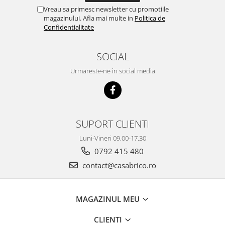
Scarificatoare
Vreau sa primesc newsletter cu promotiile
magazinului. Afla mai multe in
Politica de
Taietoare beton si asfalt
Confidentialitate
Taietoare materiale
Turnuri de lumina
SOCIAL
Betoniere
Urmareste-ne in social media
Roabe motorizate
Ventilatoare industriale
Palane si vinciuri
SUPORT CLIENTI
Transpaleti hidraulici
Luni-Vineri 09.00-17.30
Tehnica diamantata
0792 415 480
Masini de carotat
contact@casabrico.ro
Carote diamantate
Masini de canelat
MAGAZINUL MEU
Discuri diamantate
Echipamente pentru taiere
CLIENTI