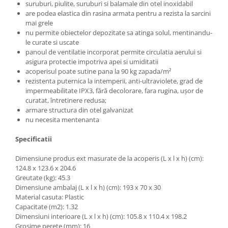
suruburi, piulite, suruburi si balamale din otel inoxidabil
Motocoase
are podea elastica din rasina armata pentru a rezista la sarcini
Motoferastraie
mai grele
nu permite obiectelor depozitate sa atinga solul, mentinandu-
Suflante frunze
le curate si uscate
panoul de ventilatie incorporat permite circulatia aerului si
Atomizoare si pulverizatoare
asigura protectie impotriva apei si umiditatii
Tocatoare resturi vegetale
acoperisul poate sutine pana la 90 kg zapada/m²
rezistenta puternica la intemperii, anti-ultraviolete, grad de
Motoburghie
impermeabilitate IPX3, fără decolorare, fara rugina, ușor de
Maturi rotative
curatat, întretinere redusa;
armare structura din otel galvanizat
Solarii gradina
nu necesita mentenanta
Solutii depozitare
Specificatii
Casute gradina
Dimensiune produs ext masurate de la acoperis (L x l x h) (cm):
Cutii depozitare
124.8 x 123.6 x 204.6
Mobilier gradina
Greutate (kg): 45.3
Dimensiune ambalaj (L x l x h) (cm): 193 x 70 x 30
Set mobilier gradina
Material casuta: Plastic
Canapele de gradina
Capacitate (m2): 1.32
Scaune gradina
Dimensiuni interioare (L x l x h) (cm): 105.8 x 110.4 x 198.2
Grosime perete (mm): 16