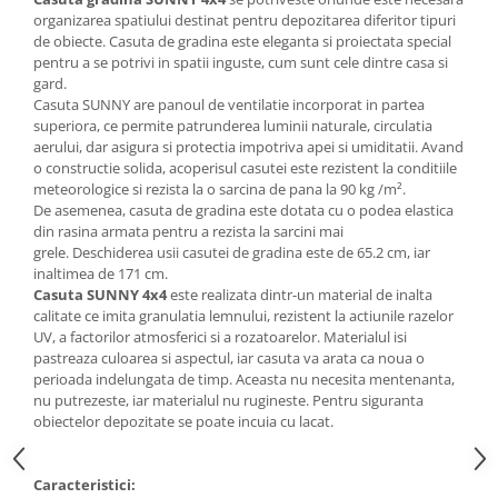
Utilaje agricole
organizarea spatiului destinat pentru depozitarea diferitor tipuri
Motocultoare
de obiecte. Casuta de gradina este eleganta si proiectata special
pentru a se potrivi in spatii inguste, cum sunt cele dintre casa si
Motosape
gard.
Motocositoare
Casuta SUNNY
are panoul de ventilatie incorporat in partea
superiora, ce permite patrunderea luminii naturale, circulatia
Accesorii utilaje agricole
aerului, dar asigura si protectia impotriva apei si umiditatii. Avand
o constructie solida, acoperisul casutei este rezistent la conditiile
Pachete motocultoare
meteorologice si rezista la o sarcina de pana la 90 kg /m².
Minitractoare
De asemenea,
casuta de gradina este dotata cu
o podea elastica
din rasina armata pentru a rezista la sarcini mai
Vehicule utilitare
grele. Deschiderea usii casutei de gradina este de 65.2 cm, iar
inaltimea de 171 cm.
Curte si gradina
Casuta
SUNNY
4x4
este realizata dintr-un material de inalta
Masini de tuns gazon
calitate ce imita granulatia lemnului, rezistent la actiunile razelor
UV, a factorilor atmosferici si a rozatoarelor. Materialul isi
Aparate de spalat cu presiune
pastreaza culoarea si aspectul, iar casuta va arata ca noua o
Foarfece gard viu
perioada indelungata de timp. Aceasta nu necesita mentenanta,
nu putrezeste, iar materialul nu rugineste. Pentru siguranta
Freze de zapada
obiectelor depozitate se poate incuia cu lacat.
Despicatoare busteni
Ingrijire gazon
Caracteristici: