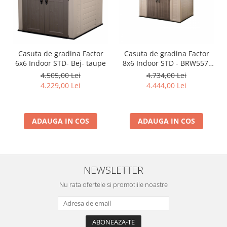
Rindele electrice
Masini de slefuit
Suflante cu aer cald
Masini de frezat
Casuta de gradina Factor
Casuta de gradina Factor
Masini de amestecat
6x6 Indoor STD- Bej- taupe
8x6 Indoor STD - BRW557-
Bej- taupe
4.505,00 Lei
4.734,00 Lei
Modelare si bricolaj
4.229,00 Lei
4.444,00 Lei
Pistoale de vopsit
Capsatoare electrice
ADAUGA IN COS
ADAUGA IN COS
Lanterne acumulator
Utilaje pentru constructii
Placi compactoare
NEWSLETTER
Maiuri compactoare
Nu rata ofertele si promotiile noastre
Cilindri vibrocompactori
Finisoare beton
Vibratoare beton