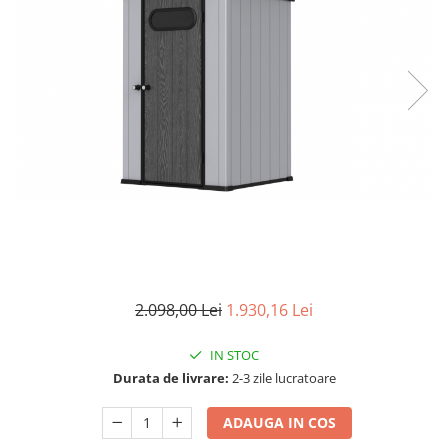
Aparate de sudura cu laser
Accesorii sudura
Masti sudura
Sarma sudura MIG/MAG
Electrozi sudura MMA
Baghete si Electrozi sudura
TIG/WIG
Pistolete sudura MIG/MAG
Pistolete sudura TIG/WIG
Pistolete taiere cu plasma
Accesorii MMA
2.098,00 Lei
1.930,16 Lei
Accesorii MIG/MAG
IN STOC
Accesorii TIG/WIG
Durata de livrare:
2-3 zile lucratoare
Accesorii sudura in puncte
Accesorii taiere cu plasma
ADAUGA IN COS