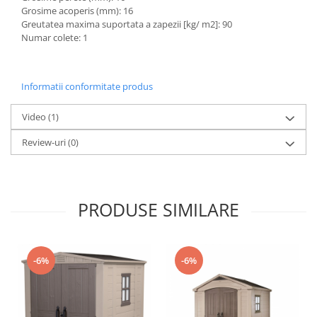
Mese gradina
Grosime acoperis (mm): 16
Mobilier
Greutatea maxima suportata a zapezii [kg/ m2]: 90
Numar colete: 1
Sezlonguri
Scule electrice
Ciocane rotopercutoare
Informatii conformitate produs
Ciocane demolatoare
Video
(1)
Masini de gaurit
Masini de gaurit cu percutie
Review-uri
(0)
Masini de insurubat
Masini de insurubat cu impact
PRODUSE SIMILARE
Polizoare
Ferastraie electrice
Aspiratoare
-6%
-6%
Masini de taiat si stantat
Multi-cuter