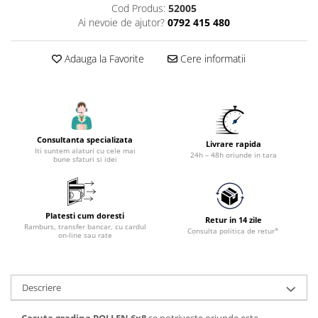
Accesorii utilaje constructii
Cod Produs:
52005
Ai nevoie de ajutor?
0792 415 480
Pompe de beton
Adauga la Favorite
Cere informatii
Consultanta specializata
Livrare rapida
Iti suntem alaturi cu cele mai
24h – 48h oriunde in tara
bune sfaturi si idei
Platesti cum doresti
Retur in 14 zile
Ramburs, transfer bancar, cu cardul
Consulta politica de retur*
on-line sau rate
Descriere