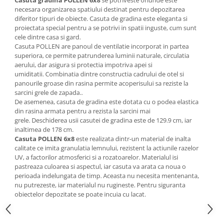
Casuta gradina
POLLEN
6
x8
se potriveste oriunde este
necesara organizarea spatiului destinat pentru depozitarea
diferitor tipuri de obiecte. Casuta de gradina este eleganta si
proiectata special pentru a se potrivi in spatii inguste, cum sunt
cele dintre casa si gard.
Casuta POLLEN are panoul de ventilatie incorporat in partea
superiora, ce permite patrunderea luminii naturale, circulatia
aerului, dar asigura si protectia impotriva apei si
umiditatii. Combinatia dintre constructia cadrului de otel si
panourile groase din rasina permite acoperisului sa reziste la
sarcini grele de zapada..
De asemenea,
casuta de gradina este dotata cu
o podea elastica
din rasina armata pentru a rezista la sarcini mai
grele. Deschiderea usii casutei de gradina este de 129.9 cm, iar
inaltimea de 178 cm.
Casuta
POLLEN
6x8
este realizata dintr-un material de inalta
calitate ce imita granulatia lemnului, rezistent la actiunile razelor
UV, a factorilor atmosferici si a rozatoarelor. Materialul isi
pastreaza culoarea si aspectul, iar casuta va arata ca noua o
perioada indelungata de timp. Aceasta nu necesita mentenanta,
nu putrezeste, iar materialul nu rugineste. Pentru siguranta
obiectelor depozitate se poate incuia cu lacat.