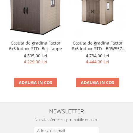
Casuta de gradina Factor
Casuta de gradina Factor
6x6 Indoor STD- Bej- taupe
8x6 Indoor STD - BRW557-
Bej- taupe
4.505,00 Lei
4.734,00 Lei
4.229,00 Lei
4.444,00 Lei
ADAUGA IN COS
ADAUGA IN COS
NEWSLETTER
Nu rata ofertele si promotiile noastre