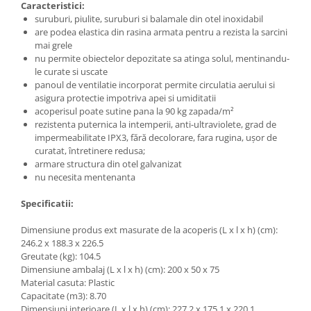
Caracteristici:
suruburi, piulite, suruburi si balamale din otel inoxidabil
are podea elastica din rasina armata pentru a rezista la sarcini
mai grele
nu permite obiectelor depozitate sa atinga solul, mentinandu-
le curate si uscate
panoul de ventilatie incorporat permite circulatia aerului si
asigura protectie impotriva apei si umiditatii
acoperisul poate sutine pana la 90 kg zapada/m²
rezistenta puternica la intemperii, anti-ultraviolete, grad de
impermeabilitate IPX3, fără decolorare, fara rugina, ușor de
curatat, întretinere redusa;
armare structura din otel galvanizat
nu necesita mentenanta
Specificatii:
Dimensiune produs ext masurate de la acoperis (L x l x h) (cm):
246.2 x 188.3 x 226.5
Greutate (kg): 104.5
Dimensiune ambalaj (L x l x h) (cm): 200 x 50 x 75
Material casuta: Plastic
Capacitate (m3): 8.70
Dimensiuni interioare (L x l x h) (cm): 227.2 x 175.1 x 220.1