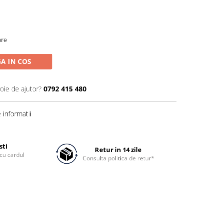
are
A IN COS
oie de ajutor?
0792 415 480
informatii
sti
Retur in 14 zile
cu cardul
Consulta politica de retur*