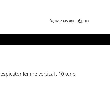
0792 415 480
0,00
picator lemne vertical , 10 tone,