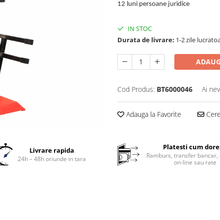
12 luni persoane juridice
IN STOC
Durata de livrare:
1-2 zile lucrato
ADAUG
Cod Produs:
BT6000046
Ai nev
Adauga la Favorite
Cere 
Platesti cum dore
Livrare rapida
Ramburs, transfer bancar, 
24h – 48h oriunde in tara
on-line sau rate