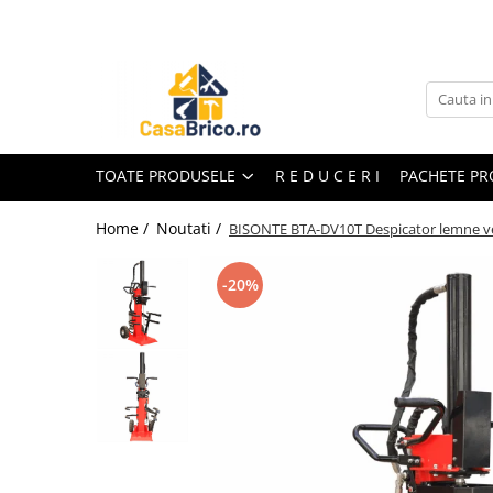
Toate Produsele
Aparate de sudura
Aparate de sudura MMA invertor
(cu electrod)
TOATE PRODUSELE
R E D U C E R I
PACHETE P
Aparate de sudura MMA
transformator (cu electrod)
Home /
Noutati /
BISONTE BTA-DV10T Despicator lemne vert
Aparate de sudura MIG-MAG (cu
sarma)
-20%
Aparate de sudura TIG/WIG (cu
bagheta si argon)
Aparate de sudura in Puncte
Aparate de taiere cu Plasma
Aparate de tras tabla-tinichigerie
auto