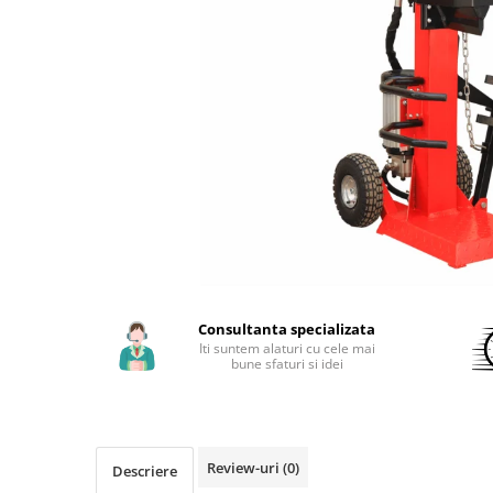
Aparate de sudura cu laser
Accesorii sudura
Masti sudura
Sarma sudura MIG/MAG
Electrozi sudura MMA
Baghete si Electrozi sudura
TIG/WIG
Pistolete sudura MIG/MAG
Pistolete sudura TIG/WIG
Pistolete taiere cu plasma
Accesorii MMA
Consultanta specializata
Iti suntem alaturi cu cele mai
Accesorii MIG/MAG
bune sfaturi si idei
Accesorii TIG/WIG
Accesorii sudura in puncte
Accesorii taiere cu plasma
Review-uri
(0)
Descriere