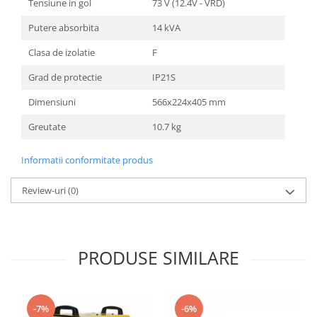
Tensiune in gol
73 V (12.4V - VRD)
Putere absorbita
14 kVA
Clasa de izolatie
F
Grad de protectie
IP21S
Dimensiuni
566x224x405 mm
Greutate
10.7 kg
Informatii conformitate produs
Review-uri
(0)
PRODUSE SIMILARE
-7%
-6%