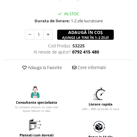
Accesorii utilaje constructii
Pompe de beton
IN STOC
Durata de livrare:
1-2 zile lucratoare
ADAUGĂ ÎN COȘ
AJUNGE LA TINE ÎN 1–2 ZILE!
Cod Produs:
53225
Ai nevoie de ajutor?
0792 415 480
Adauga la Favorite
Cere informatii
Consultanta specializata
Livrare rapida
Iti suntem alaturi cu cele mai
24h – 48h oriunde in tara
bune sfaturi si idei
Platesti cum doresti
Retur in 14 zile