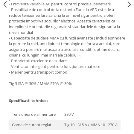
- Frecventa variabila AC pentru control precis al penetrarii
- Posibilitate de control de la distanta Functia VRD este de a
reduce tensiunea fara sarcina la un nivel sigur pentru a oferi
protectie impotriva socurilor electrice. Aceasta caracteristica
indeplineste orientarile regionale si standardele de siguranta la
nivel mondial
- Capacitate de sudare MMA cu functii avansate ( includ aprindere
la pornire la cald, anti-lipire si tehnologie de forta a arcului, care
asigura o pornire mai usoara a arcului si conditii optime de arc,
chiar si cu lungimi mai mari ale cablului ).
- Proprietati excelente de sudare.
- Ventilator inteligent pentru o funcționare mai rece
- Maner pentru transport comod.
Tig 315A @ 30% / MMA 270A @ 30%
Specificatii tehnice:
Tensiunea de alimentare
380 V
Gama de curent reglat
Tig 10 - 315 A / MMA 10 - 270 A