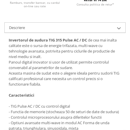
Ramburs, transfer bancar, cu cardul
Consulta politica de retur*
on-line sau rate
Descriere
Invertorul de sudura TIG 315 Pulse AC / DC
de cea mai inalta
calitate este o sursa de energie trifazata, multi-wave cu
tehnologie avansata, potrivita pentru ciclurile de productie de
nivel mediu si inalt.
Panoul digital inovator si usor de utilizat permite controlul
convenabil al parametrilor de sudare.
Aceasta masina de sudat este o alegere ideala pentru sudorii TIG
calificati profesional care necesita un control precis si o
functionare fiabila.
Caracteristici
- TIG Pulse AC / DC cu control digital
- Functia de memorie (stocheaza 50 de seturi de date de sudura)
- Controlul microprocesorului asupra diferitelor functii
- Optiuni avansate multi-wave in modul AC Forma de unda
patrata, triunghiulara, sinusoidala, mixta