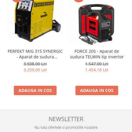
PERFEKT MIG 315 SYNERGIC
FORCE 205 - Aparat de
- Aparat de sudura
sudura TELWIN tip invertor
INTENSIV tip MIG/TIG/MMA
3.508,00 Lei
1.547,00 Lei
3.259,00 Lei
1.454,18 Lei
ADAUGA IN COS
ADAUGA IN COS
NEWSLETTER
Nu rata ofertele si promotiile noastre