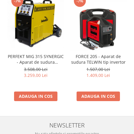
-7%
-7%
PERFEKT MIG 315 SYNERGIC
FORCE 205 - Aparat de
- Aparat de sudura
sudura TELWIN tip invertor
INTENSIV tip MIG/TIG/MMA
3.508,00 Lei
1.507,00 Lei
3.259,00 Lei
1.409,00 Lei
ADAUGA IN COS
ADAUGA IN COS
NEWSLETTER
Nu rata ofertele si promotiile noastre