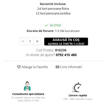
Accesorii utilaje constructii
Garantie inclusa:
24 luni persoane fizice
Pompe de beton
12 luni persoane juridice
IN STOC
Durata de livrare:
1-2 zile lucratoare
ADAUGĂ ÎN COȘ
AJUNGE LA TINE ÎN 1–2 ZILE!
Cod Produs:
816236
Ai nevoie de ajutor?
0792 415 480
Adauga la Favorite
Cere informatii
Consultanta specializata
Livrare rapida
Iti suntem alaturi cu cele mai
24h – 48h oriunde in tara
bune sfaturi si idei