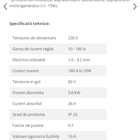
motorgenerator (+/- 15%).
Specificatii tehnice:
Tensiune de alimentare
230 V
Gama de curent reglat
10 - 180 A
Electrozi utilizabili
1.6 - 3.2 mm
Curent maxim
180 A in 20%
Tensiune in gol
82 V
Putere absorbita
5.6 kW
Curent absorbit
36 A
Grad de protectie
IP 23
Factor de putere
0.7
Valoare siguranta fuzibila
16 A