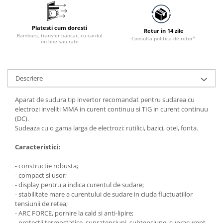
Platesti cum doresti
Retur in 14 zile
Ramburs, transfer bancar, cu cardul
Consulta politica de retur*
on-line sau rate
Descriere
Aparat de sudura tip invertor recomandat pentru sudarea cu
electrozi inveliti MMA in curent continuu si TIG in curent continuu
(DC).
Sudeaza cu o gama larga de electrozi: rutilici, bazici, otel, fonta.
Caracteristici:
- constructie robusta;
- compact si usor;
- display pentru a indica curentul de sudare;
- stabilitate mare a curentului de sudare in ciuda fluctuatiilor
tensiunii de retea;
- ARC FORCE, pornire la cald si anti-lipire;
- protectii termostatice, supratensiuni, subtensiune, supracurent,