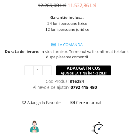
Accesorii utilaje constructii
12.269,00 Lei
11.532,86 Lei
Pompe de beton
Garantie inclusa:
24 luni persoane fizice
12 luni persoane juridice
LA COMANDA
Durata de livrare:
In stoc furnizor. Termenul va fi confirmat telefonic
dupa plasarea comenzii
ADAUGĂ ÎN COȘ
AJUNGE LA TINE ÎN 1–2 ZILE!
Cod Produs:
816284
Ai nevoie de ajutor?
0792 415 480
Adauga la Favorite
Cere informatii