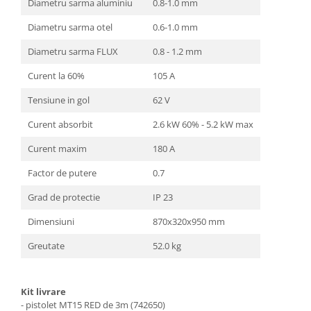
Diametru sarma aluminiu
0.8-1.0 mm
Diametru sarma otel
0.6-1.0 mm
Diametru sarma FLUX
0.8 - 1.2 mm
Curent la 60%
105 A
Tensiune in gol
62 V
Curent absorbit
2.6 kW 60% - 5.2 kW max
Curent maxim
180 A
Factor de putere
0.7
Grad de protectie
IP 23
Dimensiuni
870x320x950 mm
Greutate
52.0 kg
Kit livrare
- pistolet MT15 RED de 3m (742650)