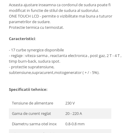
Aceasta ajustare inseamna ca cordonul de sudura poate fi
modificat in functie de stilul de sudura al sudorului.
ONE TOUCH LCD - permite o vizibilitate mai buna a tuturor
parametrilor de sudare.
Protectie termica cu termostat.
Caracteristici
:
- 17 curbe synergice disponibile
- reglaje : viteza sarma , reactanta electronica , post gaz, 2 T - 4 T ,
timp burn-back, sudura spot.
- protectie supratensiune,
subtensiune,supracurent,motogenerator ( + / - 5%).
Specificatii tehnice:
Tensiune de alimentare
230 V
Gama de curent reglat
20 - 220 A
Diametru sarma otel inox
0.8-0.8 mm