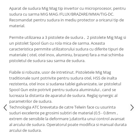
Aparat de sudura Mig Mag tip invertor cu microprocesor, pentru
sudura cu sarma MIG MAG /FLUX/BRAZARE/MMA/TIG-DC.
Recomandat pentru sudura in mediu protector a oricarui tip de
material.
Permite utilizarea a 3 pistolete de sudura , 2 pistolete Mig Mag si
un pistolet Spool Gun cu rola mica de sarma. Aceasta
caracteristica pernmite utilizatorului sudura cu diferite tipuri de
materiale ( otel, otel inox, aluminiu, brazare) fara a mai schimba
pistoletul de sudura sau sarma de sudura.
Fiabile si robuste, usor de intretinut. Pistoletele Mig Mag
traditionale sunt potrivite pentru sudura otel, HSS de inalta
rezistenta, otel inox si sudarea tablei galvanizate, iar pistoletul
Spool Gun este potrivit pentru sudura aluminiului , cand se
lucreaza la distanta de aparatul de sudura. Reglaj synergic al
parametrilor de sudura.
Technologia ATC brevetata de catre Telwin face cu usurinta
suduri excelente pe grosimi subtiri de material (0.5 - 0.8mm ,
extrem de sensibile la deformare ),datorita unui control avansat
al arcului de sudura. Operatorul poate modifica si manual durata
arcului de sudura.