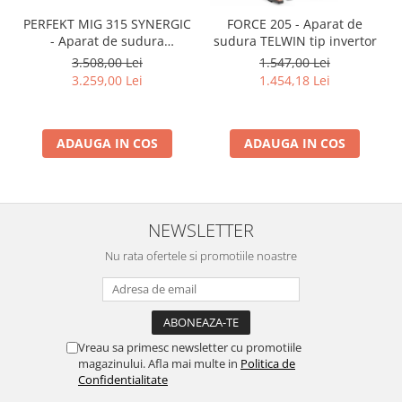
PERFEKT MIG 315 SYNERGIC
FORCE 205 - Aparat de
- Aparat de sudura
sudura TELWIN tip invertor
INTENSIV tip MIG/TIG/MMA
3.508,00 Lei
1.547,00 Lei
3.259,00 Lei
1.454,18 Lei
ADAUGA IN COS
ADAUGA IN COS
NEWSLETTER
Nu rata ofertele si promotiile noastre
Vreau sa primesc newsletter cu promotiile
magazinului. Afla mai multe in
Politica de
Confidentialitate