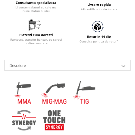
Consultanta specializata
Livrare rapida
Iti suntem alaturi cu cele mai
24h – 48h oriunde in tara
bune sfaturi si idei
Platesti cum doresti
Retur in 14 zile
Ramburs, transfer bancar, cu cardul
Consulta politica de retur*
on-line sau rate
Descriere