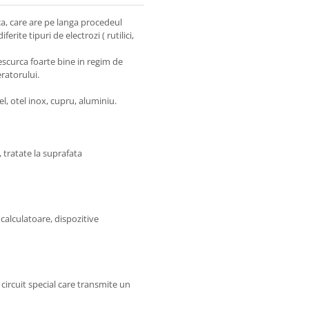
, care are pe langa procedeul
ite tipuri de electrozi ( rutilici,
scurca foarte bine in regim de
eratorului.
, otel inox, cupru, aluminiu.
, tratate la suprafata
 calculatoare, dispozitive
 circuit special care transmite un