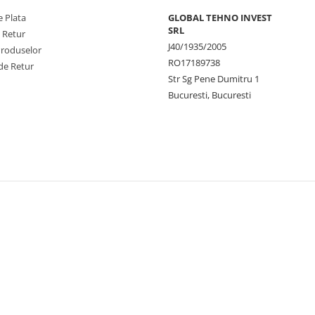
 Plata
GLOBAL TEHNO INVEST
SRL
e Retur
J40/1935/2005
Produselor
RO17189738
de Retur
Str Sg Pene Dumitru 1
Bucuresti, Bucuresti