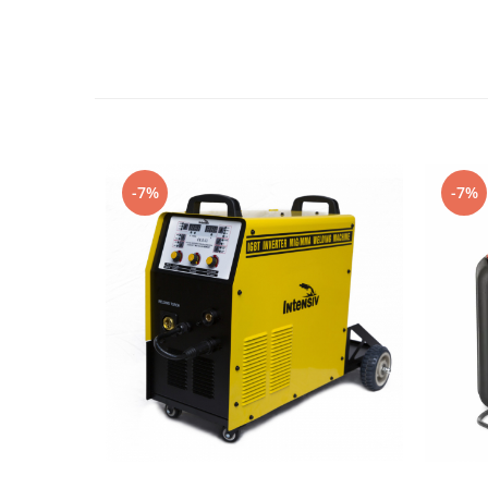
Mese gradina
Mobilier
Sezlonguri
Scule electrice
Ciocane rotopercutoare
Ciocane demolatoare
Masini de gaurit
-7%
-7%
Masini de gaurit cu percutie
Masini de insurubat
Masini de insurubat cu impact
Polizoare
Ferastraie electrice
Aspiratoare
Masini de taiat si stantat
Multi-cuter