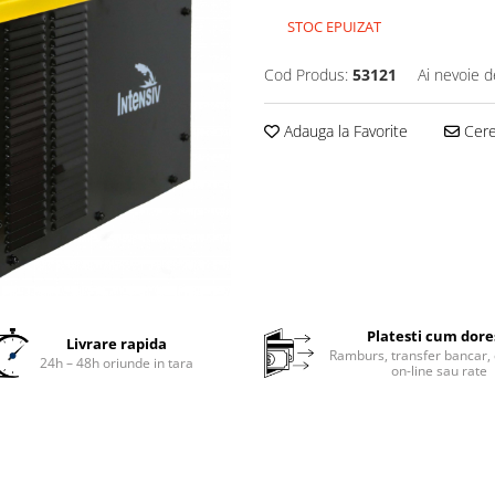
STOC EPUIZAT
Cod Produs:
53121
Ai nevoie d
Adauga la Favorite
Cere 
Platesti cum dore
Livrare rapida
Ramburs, transfer bancar, 
24h – 48h oriunde in tara
on-line sau rate