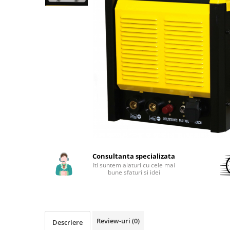
Aparate de sudura cu laser
Accesorii sudura
Masti sudura
Sarma sudura MIG/MAG
Electrozi sudura MMA
Baghete si Electrozi sudura
TIG/WIG
Pistolete sudura MIG/MAG
Pistolete sudura TIG/WIG
Pistolete taiere cu plasma
Accesorii MMA
Consultanta specializata
Iti suntem alaturi cu cele mai
Accesorii MIG/MAG
bune sfaturi si idei
Accesorii TIG/WIG
Accesorii sudura in puncte
Accesorii taiere cu plasma
Review-uri
(0)
Descriere