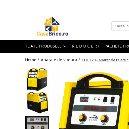
Toate Produsele
Aparate de sudura
Aparate de sudura MMA invertor
(cu electrod)
TOATE PRODUSELE
R E D U C E R I
PACHETE P
Aparate de sudura MMA
transformator (cu electrod)
Home /
Aparate de sudura /
CUT 120 - Aparat de taiere
Aparate de sudura MIG-MAG (cu
sarma)
Aparate de sudura TIG/WIG (cu
bagheta si argon)
Aparate de sudura in Puncte
Aparate de taiere cu Plasma
Aparate de tras tabla-tinichigerie
auto