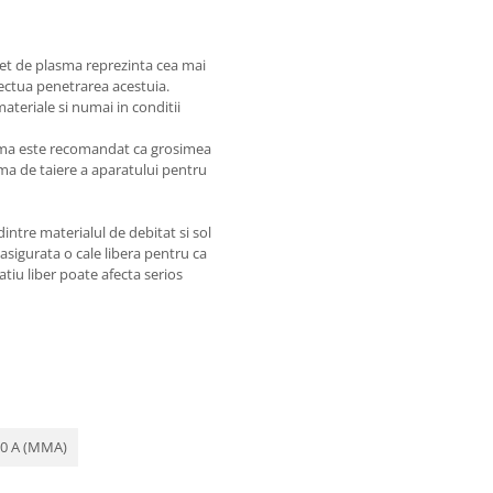
jet de plasma reprezinta cea mai
ectua penetrarea acestuia.
teriale si numai in conditii
ptima este recomandat ca grosimea
a de taiere a aparatului pentru
intre materialul de debitat si sol
 asigurata o cale libera pentru ca
atiu liber poate afecta serios
280 A (MMA)