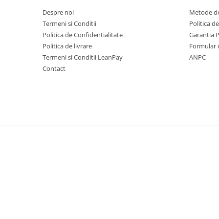
Scarificatoare
Despre noi
Metode de
Taietoare beton si asfalt
Termeni si Conditii
Politica d
Politica de Confidentialitate
Garantia 
Taietoare materiale
Politica de livrare
Formular 
Turnuri de lumina
Termeni si Conditii LeanPay
ANPC
Betoniere
Contact
Roabe motorizate
Ventilatoare industriale
Palane si vinciuri
Transpaleti hidraulici
Tehnica diamantata
Masini de carotat
Carote diamantate
Masini de canelat
Discuri diamantate
Echipamente pentru taiere