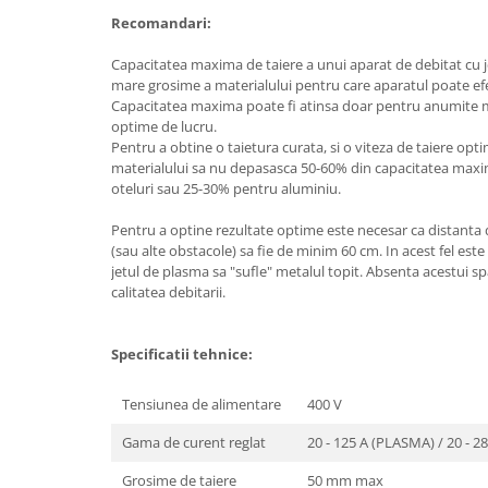
Utilaje agricole
Recomandari:
Motocultoare
Capacitatea maxima de taiere a unui aparat de debitat cu 
Motosape
mare grosime a materialului pentru care aparatul poate ef
Motocositoare
Capacitatea maxima poate fi atinsa doar pentru anumite ma
optime de lucru.
Accesorii utilaje agricole
Pentru a obtine o taietura curata, si o viteza de taiere o
materialului sa nu depasasca 50-60% din capacitatea maxim
Pachete motocultoare
oteluri sau 25-30% pentru aluminiu.
Minitractoare
Pentru a optine rezultate optime este necesar ca distanta d
Vehicule utilitare
(sau alte obstacole) sa fie de minim 60 cm. In acest fel este
Curte si gradina
jetul de plasma sa "sufle" metalul topit. Absenta acestui sp
calitatea debitarii.
Masini de tuns gazon
Aparate de spalat cu presiune
Specificatii tehnice:
Foarfece gard viu
Freze de zapada
Tensiunea de alimentare
400 V
Despicatoare busteni
Gama de curent reglat
20 - 125 A (PLASMA) / 20 - 
Ingrijire gazon
Grosime de taiere
50 mm max