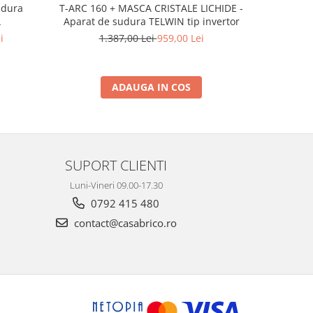
T-ARC 160 + MASCA CRISTALE LICHIDE -
Jasic MIG
udura
Aparat de sudura TELWIN tip invertor
M
A
1.387,00 Lei
959,00 Lei
2.
i
ADAUGA IN COS
SUPORT CLIENTI
Luni-Vineri 09.00-17.30
0792 415 480
contact@casabrico.ro