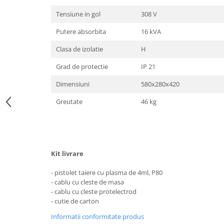
Motocoase
Tensiune in gol
308 V
Motoferastraie
Putere absorbita
16 kVA
Suflante frunze
Clasa de izolatie
H
Atomizoare si pulverizatoare
Grad de protectie
IP 21
Tocatoare resturi vegetale
Motoburghie
Dimensiuni
580x280x420
Maturi rotative
Greutate
46 kg
Solarii gradina
Solutii depozitare
Casute gradina
Kit livrare
Cutii depozitare
Mobilier gradina
- pistolet taiere cu plasma de 4ml, P80
- cablu cu cleste de masa
Set mobilier gradina
- cablu cu cleste protelectrod
Canapele de gradina
- cutie de carton
Scaune gradina
Informatii conformitate produs