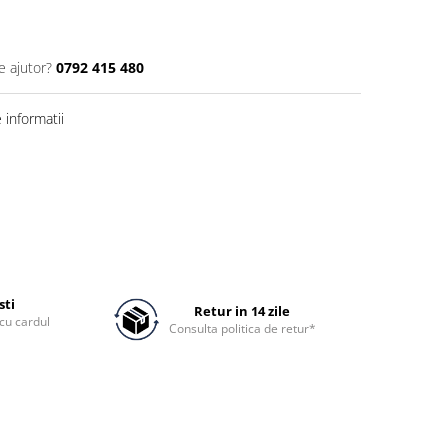
e ajutor?
0792 415 480
informatii
sti
Retur in 14 zile
cu cardul
Consulta politica de retur*