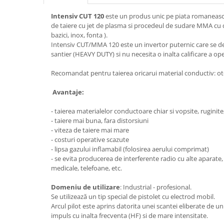
Accesorii tras tabla-tinichigerie
auto
Intensiv CUT 120
este un produs unic pe piata romaneasca
de taiere cu jet de plasma si procedeul de sudare MMA cu difer
Butelii gaz
bazici, inox, fonta ).
Reductoare presiune gaz
Intensiv CUT/MMA 120 este un invertor puternic care se de
santier (HEAVY DUTY) si nu necesita o inalta calificare a op
Grupuri de racire cu lichid
Recomandat pentru taierea oricarui material conductiv: otel
Generatoare electrice
Generatoare Insonorizate
Avantaje:
Generatoare Uz general
- taierea materialelor conductoare chiar si vopsite, ruginite
Generatoare Industriale
- taiere mai buna, fara distorsiuni
- viteza de taiere mai mare
Generatoare Digitale
- costuri operative scazute
Generatoare pentru sudare
- lipsa gazului inflamabil (folosirea aerului comprimat)
- se evita producerea de interferente radio cu alte aparate,
Automatizari generatoare
medicale, telefoane, etc.
Accesorii generatoare
Domeniu de utilizare
: Industrial - profesional.
Generatoare de curent continuu
Se utilizează un tip special de pistolet cu electrod mobil.
Arcul pilot este aprins datorita unei scantei eliberate de un
Statii de alimentare portabile
impuls cu inalta frecventa (HF) si de mare intensitate.