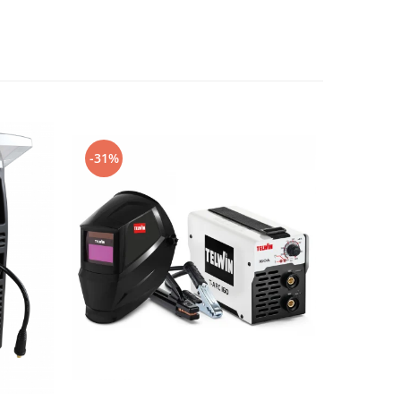
-31%
-2%