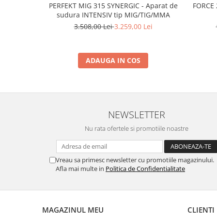
Rindele electrice
PERFEKT MIG 315 SYNERGIC - Aparat de
FORCE 
sudura INTENSIV tip MIG/TIG/MMA
Masini de slefuit
3.508,00 Lei
3.259,00 Lei
Suflante cu aer cald
Masini de frezat
Masini de amestecat
ADAUGA IN COS
Modelare si bricolaj
Pistoale de vopsit
Capsatoare electrice
NEWSLETTER
Lanterne acumulator
Nu rata ofertele si promotiile noastre
Utilaje pentru constructii
Placi compactoare
Vreau sa primesc newsletter cu promotiile magazinului.
Maiuri compactoare
Afla mai multe in
Politica de Confidentialitate
Cilindri vibrocompactori
Finisoare beton
Vibratoare beton
MAGAZINUL MEU
CLIENTI