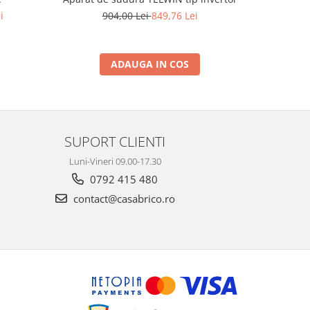
904,00 Lei
849,76 Lei
2.
i
ADAUGA IN COS
SUPORT CLIENTI
Luni-Vineri 09.00-17.30
0792 415 480
contact@casabrico.ro