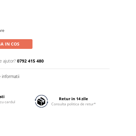
are
A IN COS
e ajutor?
0792 415 480
informatii
sti
Retur in 14 zile
cu cardul
Consulta politica de retur*