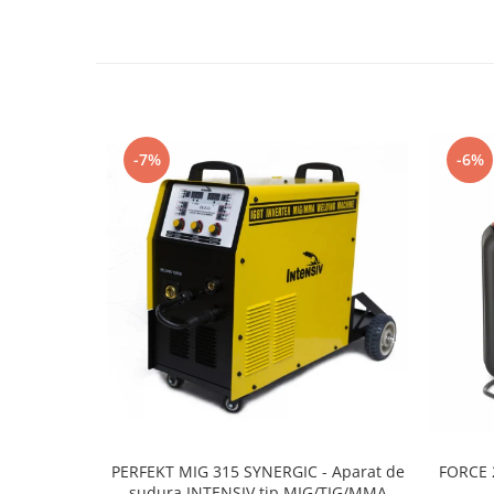
Rindele electrice
Masini de slefuit
Suflante cu aer cald
Masini de frezat
Masini de amestecat
-7%
-6%
Modelare si bricolaj
Pistoale de vopsit
Capsatoare electrice
Lanterne acumulator
Utilaje pentru constructii
Placi compactoare
Maiuri compactoare
Cilindri vibrocompactori
Finisoare beton
PERFEKT MIG 315 SYNERGIC - Aparat de
FORCE 
Vibratoare beton
sudura INTENSIV tip MIG/TIG/MMA