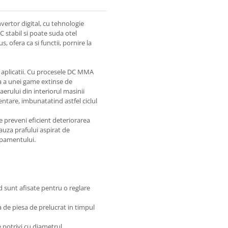
vertor digital, cu tehnologie
 stabil si poate suda otel
us, ofera ca si functii, pornire la
 aplicatii. Cu procesele DC MMA
isa a unei game extinse de
aerului din interiorul masinii
entare, imbunatatind astfel ciclul
e preveni eficient deteriorarea
cauza prafului aspirat de
hipamentului.
ld sunt afisate pentru o reglare
ra de piesa de prelucrat in timpul
e potrivi cu diametrul