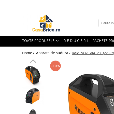
Toate Produsele
Aparate de sudura
Aparate de sudura MMA invertor
(cu electrod)
TOATE PRODUSELE
R E D U C E R I
PACHETE P
Aparate de sudura MMA
transformator (cu electrod)
Home /
Aparate de sudura /
Jasic EVO20 ARC 200 (Z2S32)
Aparate de sudura MIG-MAG (cu
sarma)
-10%
Aparate de sudura TIG/WIG (cu
bagheta si argon)
Aparate de sudura in Puncte
Aparate de taiere cu Plasma
Aparate de tras tabla-tinichigerie
auto