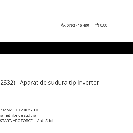
0792 415 480
0,00
2S32) - Aparat de sudura tip invertor
 / MMA - 10-200 A / TIG
arametrilor de sudura
 START, ARC FORCE si Anti-Stick