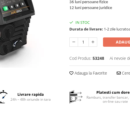
36 luni persoane fizice
12 luni persoane juridice
IN STOC
Durata de livrare:
1-2 zile lucrato
ADAUG
Cod Produs:
53248
Ai nevoie d
Adauga la Favorite
Cere 
Platesti cum dore
Livrare rapida
Ramburs, transfer bancar, 
24h – 48h oriunde in tara
on-line sau rate