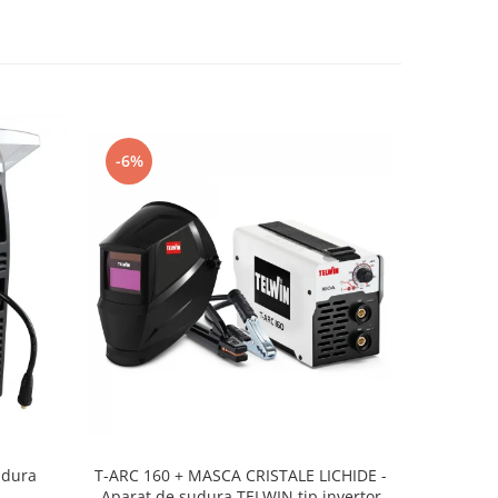
-6%
-6%
T-ARC 160 + MASCA CRISTALE LICHIDE -
TECHNOLOG
udura
Aparat de sudura TELWIN tip invertor
de su
A