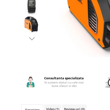
Aparate de sudura cu laser
Accesorii sudura
Masti sudura
Sarma sudura MIG/MAG
Electrozi sudura MMA
Baghete si Electrozi sudura
TIG/WIG
Pistolete sudura MIG/MAG
Pistolete sudura TIG/WIG
Pistolete taiere cu plasma
Accesorii MMA
Consultanta specializata
Accesorii MIG/MAG
Iti suntem alaturi cu cele mai
bune sfaturi si idei
Accesorii TIG/WIG
Accesorii sudura in puncte
Accesorii taiere cu plasma
Video
(1)
Review-uri
(0)
Descriere