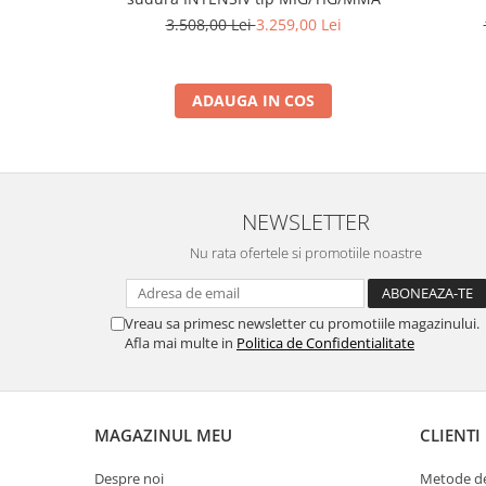
Scarificatoare
3.508,00 Lei
3.259,00 Lei
Taietoare beton si asfalt
Taietoare materiale
ADAUGA IN COS
Turnuri de lumina
Betoniere
Roabe motorizate
Ventilatoare industriale
NEWSLETTER
Palane si vinciuri
Nu rata ofertele si promotiile noastre
Transpaleti hidraulici
Tehnica diamantata
Vreau sa primesc newsletter cu promotiile magazinului.
Afla mai multe in
Politica de Confidentialitate
Masini de carotat
Carote diamantate
Masini de canelat
MAGAZINUL MEU
CLIENTI
Discuri diamantate
Echipamente pentru taiere
Despre noi
Metode de