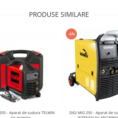
PRODUSE SIMILARE
-6%
205 - Aparat de sudura TELWIN
DIGI MIG 250 - Aparat de s
tip invertor
INTENSIV tip MIG/MM