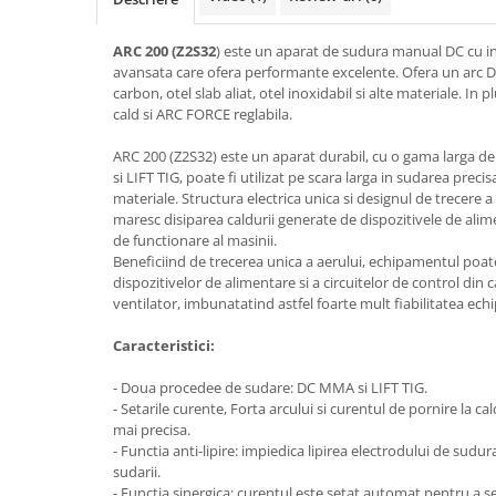
Accesorii tras tabla-tinichigerie
auto
ARC 200 (Z2S32
) este un aparat de sudura manual DC cu in
Butelii gaz
avansata care ofera performante excelente. Ofera un arc DC
carbon, otel slab aliat, otel inoxidabil si alte materiale. In pl
Reductoare presiune gaz
cald si ARC FORCE reglabila.
Grupuri de racire cu lichid
ARC 200 (Z2S32) este un aparat durabil, cu o gama larga de
Generatoare electrice
si LIFT TIG, poate fi utilizat pe scara larga in sudarea prec
Generatoare Insonorizate
materiale. Structura electrica unica si designul de trecere a 
maresc disiparea caldurii generate de dispozitivele de alim
Generatoare Uz general
de functionare al masinii.
Generatoare Industriale
Beneficiind de trecerea unica a aerului, echipamentul poat
dispozitivelor de alimentare si a circuitelor de control din 
Generatoare Digitale
ventilator, imbunatatind astfel foarte mult fiabilitatea ec
Generatoare pentru sudare
Caracteristici:
Automatizari generatoare
- Doua procedee de sudare: DC MMA si LIFT TIG.
Accesorii generatoare
- Setarile curente, Forta arcului si curentul de pornire la ca
mai precisa.
Generatoare de curent continuu
- Functia anti-lipire: impiedica lipirea electrodului de sudu
Statii de alimentare portabile
sudarii.
- Functia sinergica: curentul este setat automat pentru a s