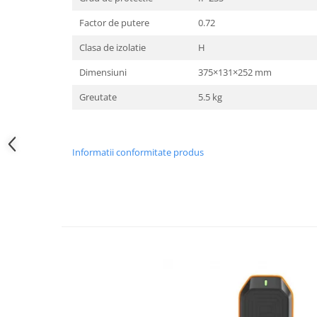
Motocoase
Factor de putere
0.72
Motoferastraie
Clasa de izolatie
H
Suflante frunze
Dimensiuni
375×131×252 mm
Atomizoare si pulverizatoare
Tocatoare resturi vegetale
Greutate
5.5 kg
Motoburghie
Maturi rotative
Informatii conformitate produs
Solarii gradina
Solutii depozitare
Casute gradina
Cutii depozitare
Mobilier gradina
Set mobilier gradina
Canapele de gradina
Scaune gradina