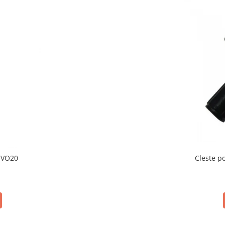
 EVO20
Cleste p