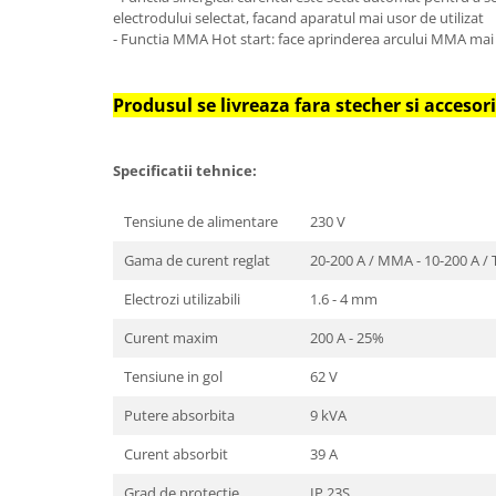
Utilaje agricole
electrodului selectat, facand aparatul mai usor de utilizat
Motocultoare
- Functia MMA Hot start: face aprinderea arcului MMA mai u
Motosape
Motocositoare
Produsul se livreaza fara stecher si accesor
Accesorii utilaje agricole
Specificatii tehnice:
Pachete motocultoare
Minitractoare
Tensiune de alimentare
230 V
Vehicule utilitare
Gama de curent reglat
20-200 A / MMA - 10-200 A / 
Curte si gradina
Electrozi utilizabili
1.6 - 4 mm
Masini de tuns gazon
Aparate de spalat cu presiune
Curent maxim
200 A - 25%
Foarfece gard viu
Tensiune in gol
62 V
Freze de zapada
Putere absorbita
9 kVA
Despicatoare busteni
Curent absorbit
39 A
Ingrijire gazon
Grad de protectie
IP 23S