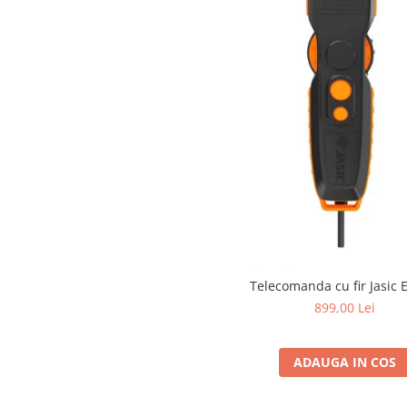
Mese gradina
Mobilier
Sezlonguri
Scule electrice
Ciocane rotopercutoare
Ciocane demolatoare
Masini de gaurit
Masini de gaurit cu percutie
Masini de insurubat
Masini de insurubat cu impact
Polizoare
Telecomanda cu fir Jasic
Ferastraie electrice
899,00 Lei
Aspiratoare
Masini de taiat si stantat
ADAUGA IN COS
Multi-cuter