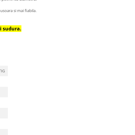
soara si mai fiabila.
ii sudura.
TIG