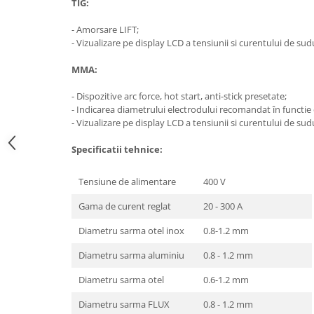
TIG:
Motocoase
- Amorsare LIFT;
Motoferastraie
- Vizualizare pe display LCD a tensiunii si curentului de sud
Suflante frunze
MMA:
Atomizoare si pulverizatoare
Tocatoare resturi vegetale
- Dispozitive arc force, hot start, anti-stick presetate;
- Indicarea diametrului electrodului recomandat în functie
Motoburghie
- Vizualizare pe display LCD a tensiunii si curentului de sud
Maturi rotative
Specificatii tehnice:
Solarii gradina
Tensiune de alimentare
400 V
Solutii depozitare
Casute gradina
Gama de curent reglat
20 - 300 A
Cutii depozitare
Diametru sarma otel inox
0.8-1.2 mm
Mobilier gradina
Diametru sarma aluminiu
0.8 - 1.2 mm
Set mobilier gradina
Diametru sarma otel
0.6-1.2 mm
Canapele de gradina
Scaune gradina
Diametru sarma FLUX
0.8 - 1.2 mm