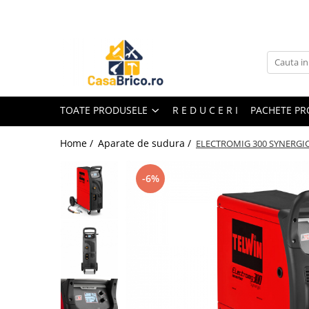
Toate Produsele
Aparate de sudura
Aparate de sudura MMA invertor
(cu electrod)
TOATE PRODUSELE
R E D U C E R I
PACHETE P
Aparate de sudura MMA
transformator (cu electrod)
Home /
Aparate de sudura /
ELECTROMIG 300 SYNERGIC 
Aparate de sudura MIG-MAG (cu
sarma)
-6%
Aparate de sudura TIG/WIG (cu
bagheta si argon)
Aparate de sudura in Puncte
Aparate de taiere cu Plasma
Aparate de tras tabla-tinichigerie
auto