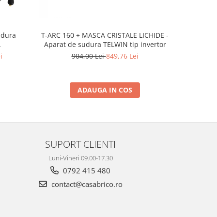
T-ARC 160 + MASCA CRISTALE LICHIDE -
TECHNOLOG
udura
Aparat de sudura TELWIN tip invertor
de su
A
904,00 Lei
849,76 Lei
2.
i
ADAUGA IN COS
SUPORT CLIENTI
Luni-Vineri 09.00-17.30
0792 415 480
contact@casabrico.ro