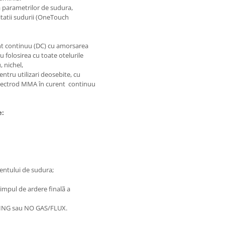
 parametrilor de sudura,
litatii sudurii (OneTouch
nt continuu (DC) cu amorsarea
u folosirea cu toate otelurile
, nichel,
pentru utilizari deosebite, cu
 electrod MMA în curent continuu
e:
urentului de sudura;
timpul de ardere finalã a
ZING sau NO GAS/FLUX.