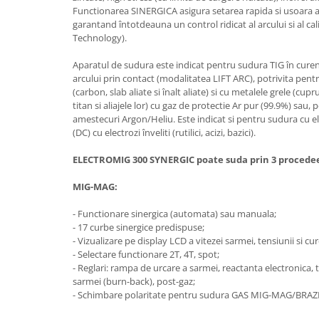
Utilaje agricole
Functionarea SINERGICA asigura setarea rapida si usoara a
Motocultoare
garantand întotdeauna un control ridicat al arcului si al ca
Technology).
Motosape
Aparatul de sudura este indicat pentru sudura TIG în cure
Motocositoare
arcului prin contact (modalitatea LIFT ARC), potrivita pentr
Accesorii utilaje agricole
(carbon, slab aliate si înalt aliate) si cu metalele grele (cupru
titan si aliajele lor) cu gaz de protectie Ar pur (99.9%) sau, 
Pachete motocultoare
amestecuri Argon/Heliu. Este indicat si pentru sudura cu
Minitractoare
(DC) cu electrozi înveliti (rutilici, acizi, bazici).
Vehicule utilitare
ELECTROMIG 300 SYNERGIC poate suda prin 3 procede
Curte si gradina
MIG-MAG:
Masini de tuns gazon
- Functionare sinergica (automata) sau manuala;
Aparate de spalat cu presiune
- 17 curbe sinergice predispuse;
Foarfece gard viu
- Vizualizare pe display LCD a vitezei sarmei, tensiunii si c
- Selectare functionare 2T, 4T, spot;
Freze de zapada
- Reglari: rampa de urcare a sarmei, reactanta electronica, 
sarmei (burn-back), post-gaz;
Despicatoare busteni
- Schimbare polaritate pentru sudura GAS MIG-MAG/BRA
Ingrijire gazon