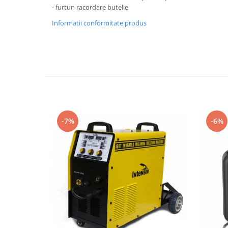
Rindele electrice
- furtun racordare butelie
Masini de slefuit
Informatii conformitate produs
Suflante cu aer cald
Masini de frezat
Masini de amestecat
Modelare si bricolaj
Pistoale de vopsit
Capsatoare electrice
-7%
-6%
Lanterne acumulator
Utilaje pentru constructii
Placi compactoare
Maiuri compactoare
Cilindri vibrocompactori
Finisoare beton
Vibratoare beton