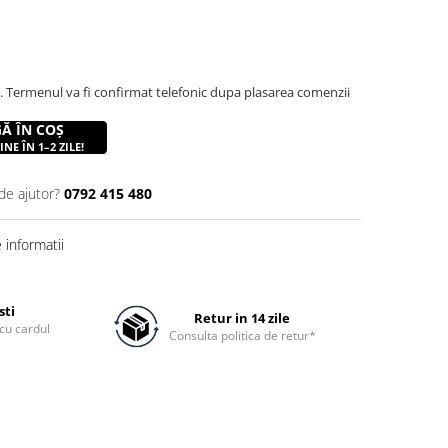
r. Termenul va fi confirmat telefonic dupa plasarea comenzii
Ă ÎN COȘ
NE ÎN 1–2 ZILE!
de ajutor?
0792 415 480
informatii
sti
Retur in 14 zile
cu cardul
Consulta politica de retur*