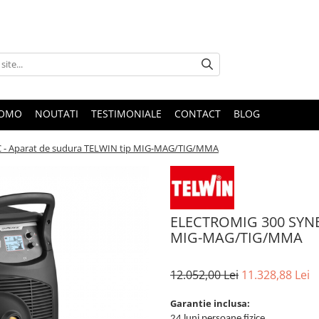
ROMO
NOUTATI
TESTIMONIALE
CONTACT
BLOG
- Aparat de sudura TELWIN tip MIG-MAG/TIG/MMA
ELECTROMIG 300 SYNER
MIG-MAG/TIG/MMA
12.052,00 Lei
11.328,88 Lei
Garantie inclusa:
24 luni persoane fizice