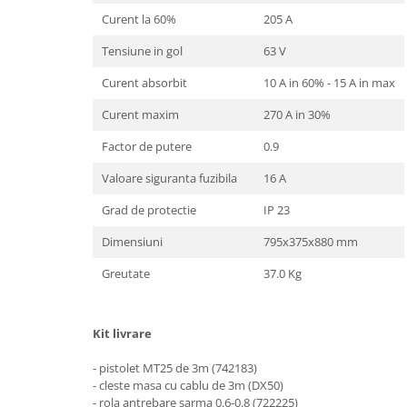
Mese gradina
Curent la 60%
205 A
Mobilier
Sezlonguri
Tensiune in gol
63 V
Scule electrice
Curent absorbit
10 A in 60% - 15 A in max
Ciocane rotopercutoare
Curent maxim
270 A in 30%
Ciocane demolatoare
Factor de putere
0.9
Masini de gaurit
Valoare siguranta fuzibila
16 A
Masini de gaurit cu percutie
Grad de protectie
IP 23
Masini de insurubat
Masini de insurubat cu impact
Dimensiuni
795x375x880 mm
Polizoare
Greutate
37.0 Kg
Ferastraie electrice
Aspiratoare
Kit livrare
Masini de taiat si stantat
- pistolet MT25 de 3m (742183)
Multi-cuter
- cleste masa cu cablu de 3m (DX50)
- rola antrebare sarma 0.6-0.8 (722225)