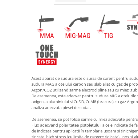
Accesorii tras tabla-tinichigerie
auto
Butelii gaz
Reductoare presiune gaz
Grupuri de racire cu lichid
Generatoare electrice
Generatoare Insonorizate
Generatoare Uz general
Generatoare Industriale
Acest aparat de sudura este o sursa de curent pentru sudur
Generatoare Digitale
sudura MAG a otelului carbon sau slab aliat cu gaz de pro
Argon/CO2 utilizand sarme electrod pline sau cu miez (tubu
Generatoare pentru sudare
De asemenea, este adecvat pentru sudura MIG a otelurilor
Automatizari generatoare
oxigen, a aluminiului si CuSi3, CuAl8 (brazura) cu gaz Argon
analiza adecvata piesei de sudat.
Accesorii generatoare
De asemenea, se pot folosi sarme cu miez adecvate pentru 
Generatoare de curent continuu
Flux adecvand polaritatea pistoletului la cele indicate de f
Statii de alimentare portabile
de indicata pentru aplicatii în tamplaria usoara si tinichige
zincate, high stress (cu limita de curgere ridicata), inox si a