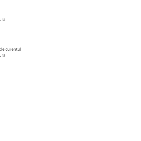
ura.
 de curentul
ura.