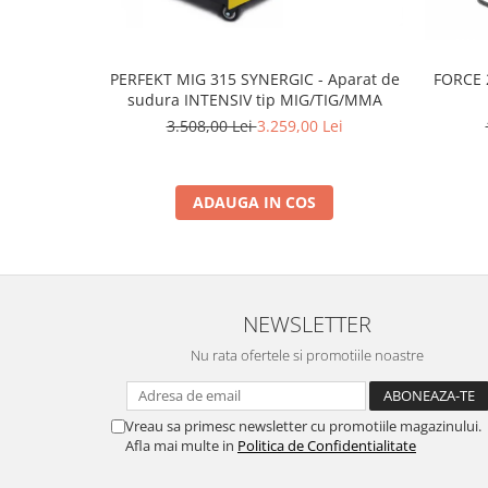
Scarificatoare
Taietoare beton si asfalt
PERFEKT MIG 315 SYNERGIC - Aparat de
FORCE 
Taietoare materiale
sudura INTENSIV tip MIG/TIG/MMA
Turnuri de lumina
3.508,00 Lei
3.259,00 Lei
Betoniere
Roabe motorizate
ADAUGA IN COS
Ventilatoare industriale
Palane si vinciuri
Transpaleti hidraulici
Tehnica diamantata
NEWSLETTER
Masini de carotat
Nu rata ofertele si promotiile noastre
Carote diamantate
Masini de canelat
Vreau sa primesc newsletter cu promotiile magazinului.
Discuri diamantate
Afla mai multe in
Politica de Confidentialitate
Echipamente pentru taiere