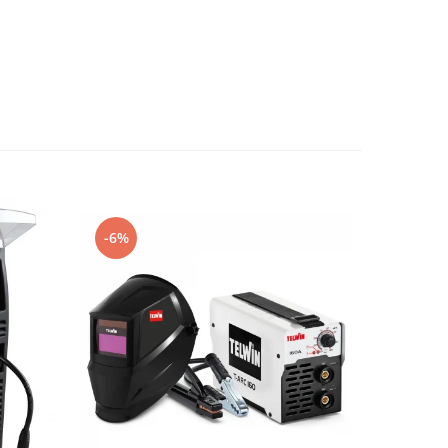
-6%
-6%