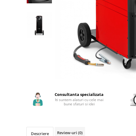
Aparate de sudura cu laser
Accesorii sudura
Masti sudura
Sarma sudura MIG/MAG
Electrozi sudura MMA
Baghete si Electrozi sudura
TIG/WIG
Pistolete sudura MIG/MAG
Pistolete sudura TIG/WIG
Pistolete taiere cu plasma
Accesorii MMA
Consultanta specializata
Accesorii MIG/MAG
Iti suntem alaturi cu cele mai
bune sfaturi si idei
Accesorii TIG/WIG
Accesorii sudura in puncte
Accesorii taiere cu plasma
Review-uri
(0)
Descriere