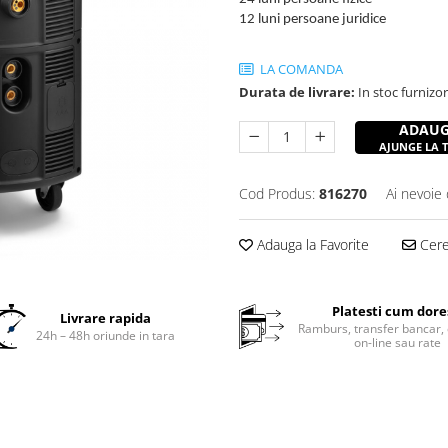
12 luni persoane juridice
LA COMANDA
Durata de livrare:
In stoc furnizo
ADAUG
AJUNGE LA TI
Cod Produs:
816270
Ai nevoie 
Adauga la Favorite
Cere 
Platesti cum dore
Livrare rapida
Ramburs, transfer bancar, 
24h – 48h oriunde in tara
on-line sau rate