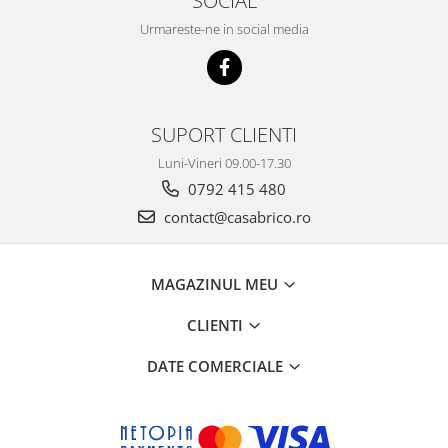
Rindele electrice
Urmareste-ne in social media
Masini de slefuit
Suflante cu aer cald
Masini de frezat
Masini de amestecat
SUPORT CLIENTI
Modelare si bricolaj
Luni-Vineri 09.00-17.30
Pistoale de vopsit
0792 415 480
contact@casabrico.ro
Capsatoare electrice
Lanterne acumulator
Utilaje pentru constructii
MAGAZINUL MEU
Placi compactoare
CLIENTI
Maiuri compactoare
DATE COMERCIALE
Cilindri vibrocompactori
Finisoare beton
Vibratoare beton