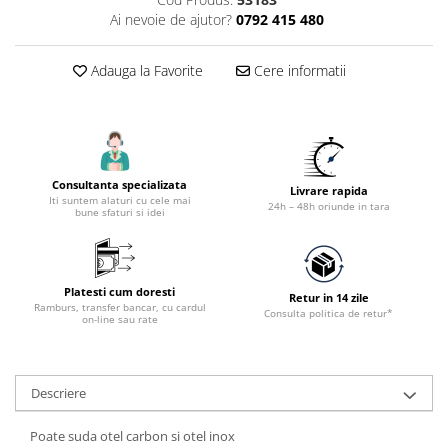
Accesorii tras tabla-tinichigerie
Ai nevoie de ajutor?
0792 415 480
auto
Butelii gaz
Adauga la Favorite
Cere informatii
Reductoare presiune gaz
Grupuri de racire cu lichid
Generatoare electrice
Generatoare Insonorizate
Consultanta specializata
Livrare rapida
Iti suntem alaturi cu cele mai
Generatoare Uz general
24h – 48h oriunde in tara
bune sfaturi si idei
Generatoare Industriale
Generatoare Digitale
Platesti cum doresti
Generatoare pentru sudare
Retur in 14 zile
Ramburs, transfer bancar, cu cardul
Consulta politica de retur*
on-line sau rate
Automatizari generatoare
Accesorii generatoare
Generatoare de curent continuu
Descriere
Statii de alimentare portabile
Poate suda otel carbon si otel inox