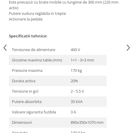
Utilaje agricole
Este prevazut cu brate mobile cu lungime de 300 mm (220 mm
activ)
Motocultoare
Putere sudura reglabila in trepte
Motosape
Actionare la pedala
Motocositoare
Specificatii tehnice:
Accesorii utilaje agricole
Pachete motocultoare
Tensiunea de alimentare
400 V
Minitractoare
Grosime maxima table (mm)
1+1 - 3+3 mm
Vehicule utilitare
Presiune maxima
170 kg
Curte si gradina
Durata activa
20%
Masini de tuns gazon
Aparate de spalat cu presiune
Tensiune in gol
2 - 5.5 V
Foarfece gard viu
Putere absorbita
35 kVA
Freze de zapada
Valoare siguranta fuzibila
3 A
Despicatoare busteni
Dimensiuni
890x350x1070 mm
Ingrijire gazon
Greutate
120.0 kg