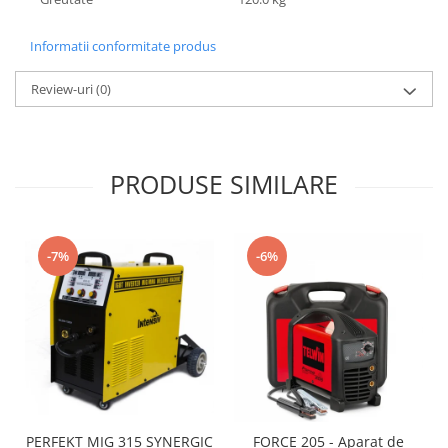
Motocoase
Motoferastraie
Informatii conformitate produs
Suflante frunze
Review-uri
(0)
Atomizoare si pulverizatoare
Tocatoare resturi vegetale
Motoburghie
PRODUSE SIMILARE
Maturi rotative
Solarii gradina
-7%
-6%
Solutii depozitare
Casute gradina
Cutii depozitare
Mobilier gradina
Set mobilier gradina
Canapele de gradina
Scaune gradina
PERFEKT MIG 315 SYNERGIC
FORCE 205 - Aparat de