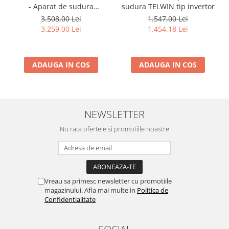
Mese gradina
- Aparat de sudura
sudura TELWIN tip invertor
Mobilier
INTENSIV tip MIG/TIG/MMA
3.508,00 Lei
1.547,00 Lei
Sezlonguri
3.259,00 Lei
1.454,18 Lei
Scule electrice
Ciocane rotopercutoare
ADAUGA IN COS
ADAUGA IN COS
Ciocane demolatoare
Masini de gaurit
Masini de gaurit cu percutie
NEWSLETTER
Masini de insurubat
Nu rata ofertele si promotiile noastre
Masini de insurubat cu impact
Polizoare
Ferastraie electrice
Vreau sa primesc newsletter cu promotiile
Aspiratoare
magazinului. Afla mai multe in
Politica de
Masini de taiat si stantat
Confidentialitate
Multi-cuter
SOCIAL