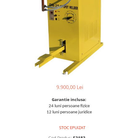
Aparate de sudura cu laser
Accesorii sudura
Masti sudura
Sarma sudura MIG/MAG
Electrozi sudura MMA
Baghete si Electrozi sudura
TIG/WIG
Pistolete sudura MIG/MAG
Pistolete sudura TIG/WIG
Pistolete taiere cu plasma
9.900,00 Lei
Accesorii MMA
Garantie inclusa:
Accesorii MIG/MAG
24 luni persoane fizice
Accesorii TIG/WIG
12 luni persoane juridice
Accesorii sudura in puncte
STOC EPUIZAT
Accesorii taiere cu plasma
Cod Produs:
53183