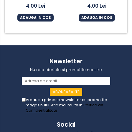
M6 x 25 mm
M6 x 28 mm
4,00 Lei
4,00 Lei
ADAUGA IN COS
ADAUGA IN COS
Newsletter
Nu rata ofertele si promotiile noastre
Vreau sa primesc newsletter cu promotiile
magazinului. Afla mai multe in
Politica de
Confidentialitate
Social