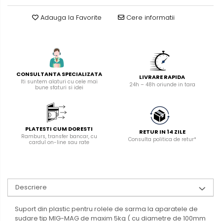
manuale
Adauga la Favorite
Cere informatii
Masini de tencuit, gletuit,
zugravit
Masini de tencuit si gletuit
Pompe de zugravit, gletuit, vopsit
Accesorii utilaje constructii
CONSULTANTA SPECIALIZATA
LIVRARE RAPIDA
Iti suntem alaturi cu cele mai
24h – 48h oriunde in tara
bune sfaturi si idei
Pompe de beton
PLATESTI CUM DORESTI
RETUR IN 14 ZILE
Ramburs, transfer bancar, cu
Consulta politica de retur*
cardul on-line sau rate
Descriere
Suport din plastic pentru rolele de sarma la aparatele de
sudare tip MIG-MAG de maxim 5kg ( cu diametre de 100mm