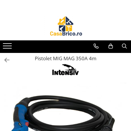
Toate Produsele
Aparate de sudura
Aparate de sudura MMA invertor
(cu electrod)
Aparate de sudura MMA
Pistolet MIG MAG 350A 4m
transformator (cu electrod)
Aparate de sudura MIG-MAG (cu
sarma)
Aparate de sudura TIG/WIG (cu
bagheta si argon)
Aparate de sudura in Puncte
Aparate de taiere cu Plasma
Aparate de tras tabla-tinichigerie
auto