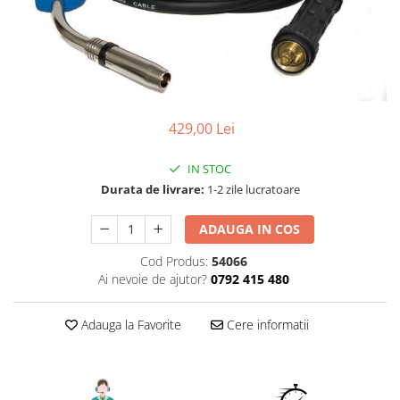
Aparate de sudura cu laser
Accesorii sudura
Masti sudura
Sarma sudura MIG/MAG
Electrozi sudura MMA
429,00 Lei
Baghete si Electrozi sudura
TIG/WIG
IN STOC
Pistolete sudura MIG/MAG
Durata de livrare:
1-2 zile lucratoare
Pistolete sudura TIG/WIG
ADAUGA IN COS
Pistolete taiere cu plasma
Cod Produs:
54066
Accesorii MMA
Ai nevoie de ajutor?
0792 415 480
Accesorii MIG/MAG
Accesorii TIG/WIG
Adauga la Favorite
Cere informatii
Accesorii sudura in puncte
Accesorii taiere cu plasma