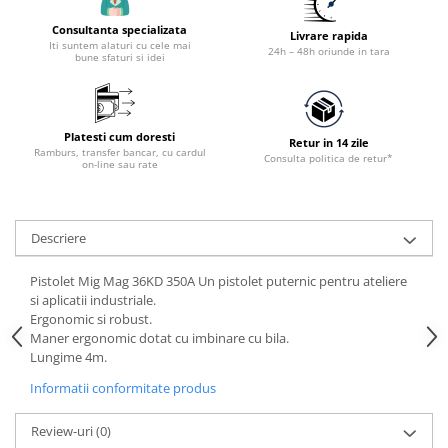
Accesorii tras tabla-tinichigerie
auto
Consultanta specializata
Livrare rapida
Iti suntem alaturi cu cele mai
24h – 48h oriunde in tara
Butelii gaz
bune sfaturi si idei
Reductoare presiune gaz
Grupuri de racire cu lichid
Platesti cum doresti
Retur in 14 zile
Generatoare electrice
Ramburs, transfer bancar, cu cardul
Consulta politica de retur*
on-line sau rate
Generatoare Insonorizate
Generatoare Uz general
Generatoare Industriale
Descriere
Generatoare Digitale
Pistolet Mig Mag 36KD 350A Un pistolet puternic pentru ateliere
Generatoare pentru sudare
si aplicatii industriale.
Ergonomic si robust.
Automatizari generatoare
Maner ergonomic dotat cu imbinare cu bila.
Lungime 4m.
Accesorii generatoare
Informatii conformitate produs
Generatoare de curent continuu
Statii de alimentare portabile
Review-uri
(0)