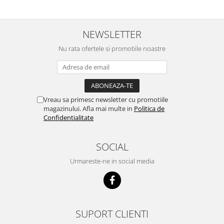
Motocoase
Motoferastraie
NEWSLETTER
Suflante frunze
Nu rata ofertele si promotiile noastre
Atomizoare si pulverizatoare
Tocatoare resturi vegetale
Motoburghie
Maturi rotative
Vreau sa primesc newsletter cu promotiile
magazinului. Afla mai multe in
Politica de
Solarii gradina
Confidentialitate
Solutii depozitare
SOCIAL
Casute gradina
Cutii depozitare
Urmareste-ne in social media
Mobilier gradina
Set mobilier gradina
Canapele de gradina
SUPORT CLIENTI
Scaune gradina