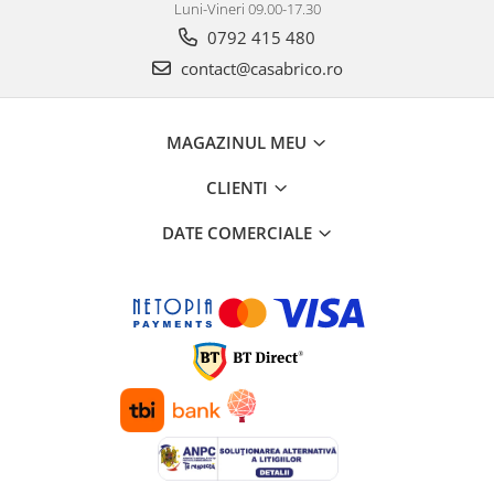
Mese gradina
Luni-Vineri 09.00-17.30
Mobilier
0792 415 480
Sezlonguri
contact@casabrico.ro
Scule electrice
Ciocane rotopercutoare
MAGAZINUL MEU
Ciocane demolatoare
CLIENTI
Masini de gaurit
Masini de gaurit cu percutie
DATE COMERCIALE
Masini de insurubat
Masini de insurubat cu impact
Polizoare
Ferastraie electrice
Aspiratoare
Masini de taiat si stantat
Multi-cuter