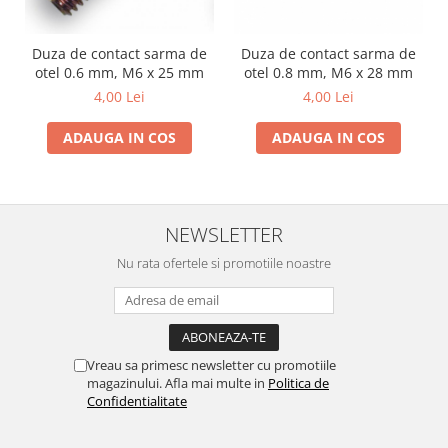
Motocoase
Motoferastraie
Duza de contact sarma de
Duza de contact sarma de
otel 0.6 mm, M6 x 25 mm
otel 0.8 mm, M6 x 28 mm
Suflante frunze
4,00 Lei
4,00 Lei
Atomizoare si pulverizatoare
Tocatoare resturi vegetale
ADAUGA IN COS
ADAUGA IN COS
Motoburghie
Maturi rotative
Solarii gradina
NEWSLETTER
Solutii depozitare
Nu rata ofertele si promotiile noastre
Casute gradina
Cutii depozitare
Mobilier gradina
Vreau sa primesc newsletter cu promotiile
Set mobilier gradina
magazinului. Afla mai multe in
Politica de
Canapele de gradina
Confidentialitate
Scaune gradina