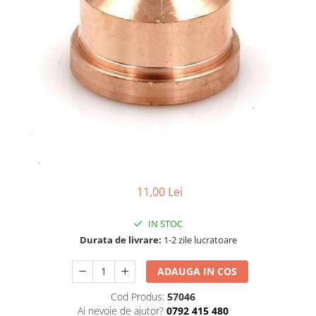
Aparate de sudura cu laser
Accesorii sudura
Masti sudura
Sarma sudura MIG/MAG
Electrozi sudura MMA
Baghete si Electrozi sudura
TIG/WIG
Pistolete sudura MIG/MAG
Pistolete sudura TIG/WIG
Pistolete taiere cu plasma
11,00 Lei
Accesorii MMA
IN STOC
Accesorii MIG/MAG
Durata de livrare:
1-2 zile lucratoare
Accesorii TIG/WIG
ADAUGA IN COS
Accesorii sudura in puncte
Accesorii taiere cu plasma
Cod Produs:
57046
Ai nevoie de ajutor?
0792 415 480