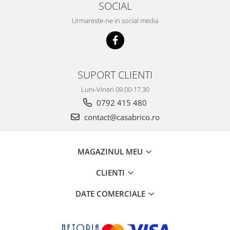
Mese gradina
SOCIAL
Mobilier
Urmareste-ne in social media
Sezlonguri
Scule electrice
Ciocane rotopercutoare
Ciocane demolatoare
SUPORT CLIENTI
Masini de gaurit
Luni-Vineri 09.00-17.30
0792 415 480
Masini de gaurit cu percutie
contact@casabrico.ro
Masini de insurubat
Masini de insurubat cu impact
Polizoare
MAGAZINUL MEU
Ferastraie electrice
CLIENTI
Aspiratoare
DATE COMERCIALE
Masini de taiat si stantat
Multi-cuter