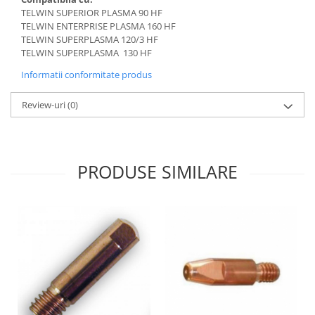
Utilaje agricole
TELWIN SUPERIOR PLASMA 90 HF
Motocultoare
TELWIN ENTERPRISE PLASMA 160 HF
TELWIN SUPERPLASMA 120/3 HF
Motosape
TELWIN SUPERPLASMA 130 HF
Motocositoare
Informatii conformitate produs
Accesorii utilaje agricole
Review-uri
(0)
Pachete motocultoare
Minitractoare
Vehicule utilitare
PRODUSE SIMILARE
Curte si gradina
Masini de tuns gazon
Aparate de spalat cu presiune
Foarfece gard viu
Freze de zapada
Despicatoare busteni
Ingrijire gazon