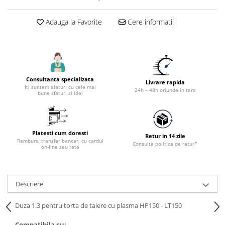
Accesorii tras tabla-tinichigerie
auto
Adauga la Favorite
Cere informatii
Butelii gaz
Reductoare presiune gaz
Grupuri de racire cu lichid
Generatoare electrice
Consultanta specializata
Livrare rapida
Generatoare Insonorizate
Iti suntem alaturi cu cele mai
24h – 48h oriunde in tara
bune sfaturi si idei
Generatoare Uz general
Generatoare Industriale
Generatoare Digitale
Platesti cum doresti
Retur in 14 zile
Ramburs, transfer bancar, cu cardul
Consulta politica de retur*
on-line sau rate
Generatoare pentru sudare
Automatizari generatoare
Accesorii generatoare
Descriere
Generatoare de curent continuu
Duza 1.3 pentru torta de taiere cu plasma HP150 - LT150
Statii de alimentare portabile
Compatibila cu: