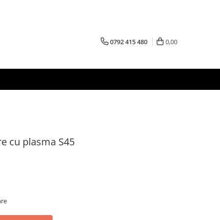
0792 415 480
0,00
ere cu plasma S45
are