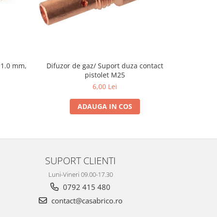
Difuzor de gaz/ Suport duza contact
 1.0 mm,
Duza gaz
pistolet M25
p
6,00 Lei
ADAUGA IN COS
SUPORT CLIENTI
Luni-Vineri 09.00-17.30
0792 415 480
contact@casabrico.ro