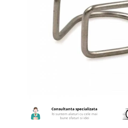
Aparate de sudura cu laser
Accesorii sudura
Masti sudura
Sarma sudura MIG/MAG
Electrozi sudura MMA
Baghete si Electrozi sudura
TIG/WIG
Pistolete sudura MIG/MAG
Pistolete sudura TIG/WIG
Pistolete taiere cu plasma
Accesorii MMA
Accesorii MIG/MAG
Accesorii TIG/WIG
Consultanta specializata
Accesorii sudura in puncte
Iti suntem alaturi cu cele mai
bune sfaturi si idei
Accesorii taiere cu plasma