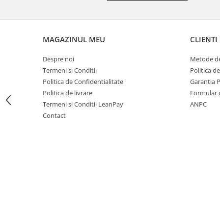
Motocoase
Motoferastraie
Suflante frunze
MAGAZINUL MEU
CLIENTI
Atomizoare si pulverizatoare
Despre noi
Metode de
Tocatoare resturi vegetale
Termeni si Conditii
Politica d
Motoburghie
Politica de Confidentialitate
Garantia 
Politica de livrare
Formular 
Maturi rotative
Termeni si Conditii LeanPay
ANPC
Solarii gradina
Contact
Solutii depozitare
Casute gradina
Cutii depozitare
Mobilier gradina
Set mobilier gradina
Canapele de gradina
Scaune gradina