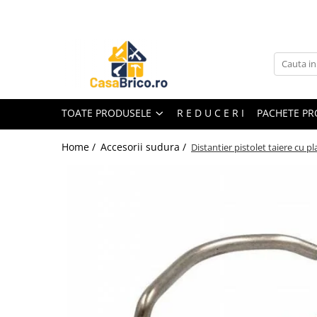
Toate Produsele
Aparate de sudura
Aparate de sudura MMA invertor
(cu electrod)
TOATE PRODUSELE
R E D U C E R I
PACHETE P
Aparate de sudura MMA
transformator (cu electrod)
Home /
Accesorii sudura /
Distantier pistolet taiere cu 
Aparate de sudura MIG-MAG (cu
sarma)
Aparate de sudura TIG/WIG (cu
bagheta si argon)
Aparate de sudura in Puncte
Aparate de taiere cu Plasma
Aparate de tras tabla-tinichigerie
auto