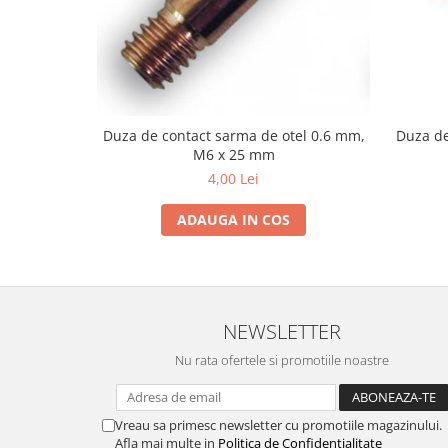
Utilaje agricole
Motocultoare
Motosape
Motocositoare
Accesorii utilaje agricole
Duza de contact sarma de otel 0.6 mm,
Duza de
Pachete motocultoare
M6 x 25 mm
4,00 Lei
Minitractoare
Vehicule utilitare
ADAUGA IN COS
Curte si gradina
Masini de tuns gazon
Aparate de spalat cu presiune
NEWSLETTER
Foarfece gard viu
Nu rata ofertele si promotiile noastre
Freze de zapada
Despicatoare busteni
Vreau sa primesc newsletter cu promotiile magazinului.
Ingrijire gazon
Afla mai multe in
Politica de Confidentialitate