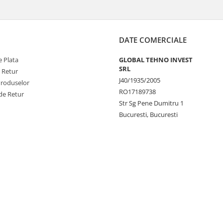
DATE COMERCIALE
 Plata
GLOBAL TEHNO INVEST
SRL
e Retur
J40/1935/2005
Produselor
RO17189738
de Retur
Str Sg Pene Dumitru 1
Bucuresti, Bucuresti