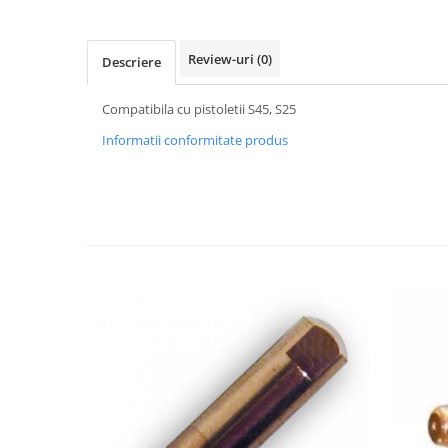
Accesorii tras tabla-tinichigerie
auto
Butelii gaz
Review-uri
(0)
Descriere
Reductoare presiune gaz
Compatibila cu pistoletii S45, S25
Grupuri de racire cu lichid
Informatii conformitate produs
Generatoare electrice
Generatoare Insonorizate
Generatoare Uz general
Generatoare Industriale
Generatoare Digitale
Generatoare pentru sudare
Automatizari generatoare
Accesorii generatoare
Generatoare de curent continuu
Statii de alimentare portabile