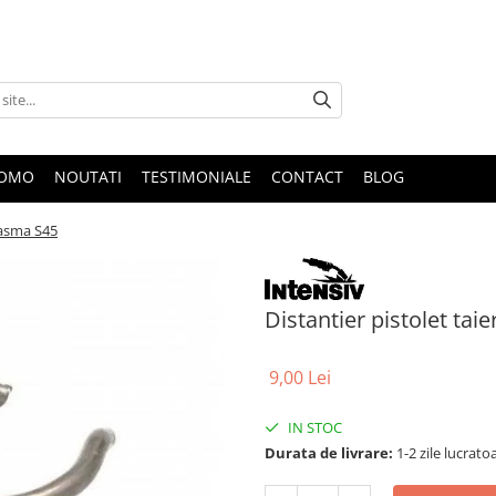
ROMO
NOUTATI
TESTIMONIALE
CONTACT
BLOG
plasma S45
Distantier pistolet tai
9,00 Lei
IN STOC
Durata de livrare:
1-2 zile lucrato