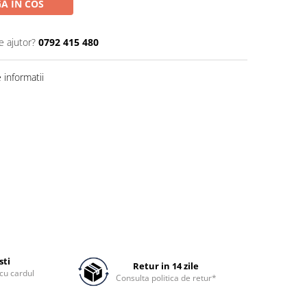
A IN COS
e ajutor?
0792 415 480
informatii
sti
Retur in 14 zile
cu cardul
Consulta politica de retur*