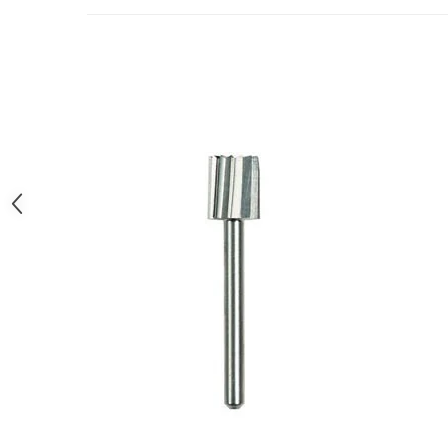
Motocoase
Motoferastraie
Suflante frunze
Atomizoare si pulverizatoare
Tocatoare resturi vegetale
Motoburghie
Maturi rotative
Solarii gradina
Solutii depozitare
Casute gradina
Cutii depozitare
Mobilier gradina
Set mobilier gradina
Canapele de gradina
Scaune gradina