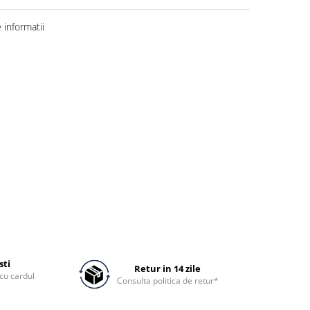
informatii
sti
Retur in 14 zile
cu cardul
Consulta politica de retur*