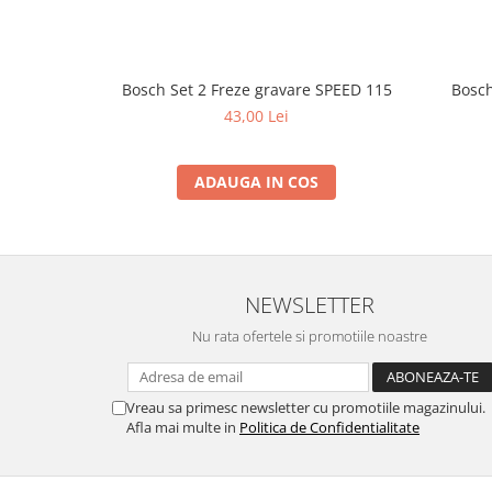
Mese gradina
Mobilier
Sezlonguri
Scule electrice
Bosch Set 2 Freze gravare SPEED 115
Bosc
43,00 Lei
Ciocane rotopercutoare
Ciocane demolatoare
ADAUGA IN COS
Masini de gaurit
Masini de gaurit cu percutie
Masini de insurubat
Masini de insurubat cu impact
NEWSLETTER
Polizoare
Nu rata ofertele si promotiile noastre
Ferastraie electrice
Aspiratoare
Vreau sa primesc newsletter cu promotiile magazinului.
Masini de taiat si stantat
Afla mai multe in
Politica de Confidentialitate
Multi-cuter