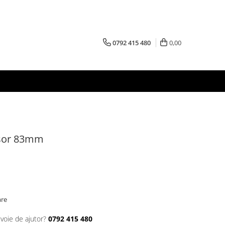
0792 415 480
0,00
ssor 83mm
are
evoie de ajutor?
0792 415 480