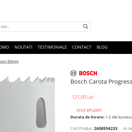
ROMO
NOUTATI
TESTIMONIALE
CONTACT
BLOG
essor 83mm
Bosch Carota Progre
121,00 Lei
STOC EPUIZAT
Durata de livrare:
1-2 zile lucrato
Cod Produs:
2608594233
Ai n