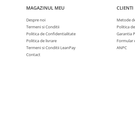
Rindele electrice
MAGAZINUL MEU
CLIENTI
Masini de slefuit
Suflante cu aer cald
Despre noi
Metode de
Termeni si Conditii
Politica d
Masini de frezat
Politica de Confidentialitate
Garantia 
Masini de amestecat
Politica de livrare
Formular 
Modelare si bricolaj
Termeni si Conditii LeanPay
ANPC
Contact
Pistoale de vopsit
Capsatoare electrice
Lanterne acumulator
Utilaje pentru constructii
Placi compactoare
Maiuri compactoare
Cilindri vibrocompactori
Finisoare beton
Vibratoare beton