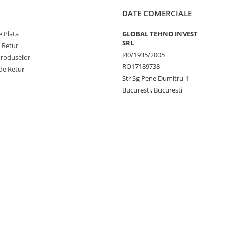
DATE COMERCIALE
 Plata
GLOBAL TEHNO INVEST
SRL
e Retur
J40/1935/2005
Produselor
RO17189738
de Retur
Str Sg Pene Dumitru 1
Bucuresti, Bucuresti