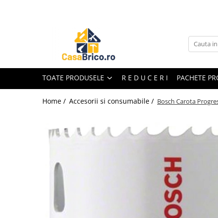
Toate Produsele
Aparate de sudura
Aparate de sudura MMA invertor
(cu electrod)
TOATE PRODUSELE
R E D U C E R I
PACHETE P
Aparate de sudura MMA
transformator (cu electrod)
Home /
Accesorii si consumabile /
Bosch Carota Progr
Aparate de sudura MIG-MAG (cu
sarma)
Aparate de sudura TIG/WIG (cu
bagheta si argon)
Aparate de sudura in Puncte
Aparate de taiere cu Plasma
Aparate de tras tabla-tinichigerie
auto