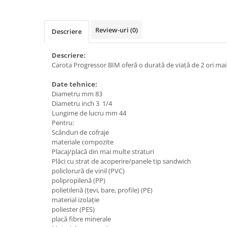
Accesorii tras tabla-tinichigerie
auto
Butelii gaz
Review-uri
(0)
Descriere
Reductoare presiune gaz
Descriere:
Grupuri de racire cu lichid
Carota Progressor BIM oferă o durată de viață de 2 ori m
Generatoare electrice
Date tehnice:
Generatoare Insonorizate
Diametru mm 83
Generatoare Uz general
Diametru inch 3 1/4
Lungime de lucru mm 44
Generatoare Industriale
Pentru:
Scânduri de cofraje
Generatoare Digitale
materiale compozite
Generatoare pentru sudare
Placaj/placă din mai multe straturi
Plăci cu strat de acoperire/panele tip sandwich
Automatizari generatoare
policlorură de vinil (PVC)
polipropilenă (PP)
Accesorii generatoare
polietilenă (țevi, bare, profile) (PE)
Generatoare de curent continuu
material izolație
poliester (PES)
Statii de alimentare portabile
placă fibre minerale