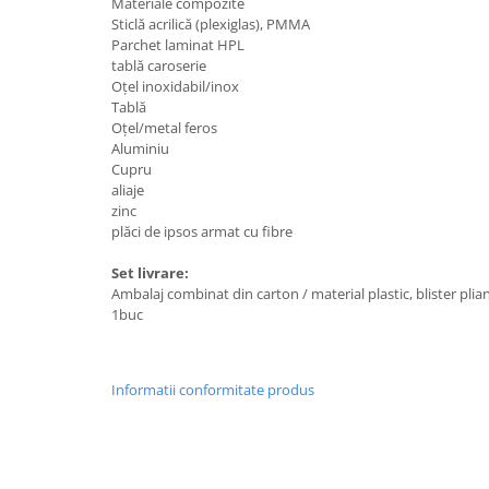
Materiale compozite
Utilaje agricole
Sticlă acrilică (plexiglas), PMMA
Motocultoare
Parchet laminat HPL
tablă caroserie
Motosape
Oţel inoxidabil/inox
Motocositoare
Tablă
Oţel/metal feros
Accesorii utilaje agricole
Aluminiu
Pachete motocultoare
Cupru
aliaje
Minitractoare
zinc
plăci de ipsos armat cu fibre
Vehicule utilitare
Curte si gradina
Set livrare:
Ambalaj combinat din carton / material plastic, blister plia
Masini de tuns gazon
1buc
Aparate de spalat cu presiune
Foarfece gard viu
Informatii conformitate produs
Freze de zapada
Despicatoare busteni
Ingrijire gazon