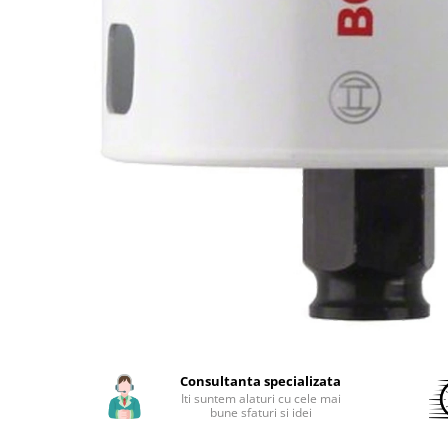
Aparate de sudura cu laser
Accesorii sudura
Masti sudura
Sarma sudura MIG/MAG
Electrozi sudura MMA
Baghete si Electrozi sudura
TIG/WIG
Pistolete sudura MIG/MAG
Pistolete sudura TIG/WIG
Pistolete taiere cu plasma
Accesorii MMA
Accesorii MIG/MAG
Accesorii TIG/WIG
Consultanta specializata
Accesorii sudura in puncte
Iti suntem alaturi cu cele mai
bune sfaturi si idei
Accesorii taiere cu plasma